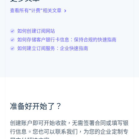
立陶宛
查看所有“计费”相关文章
English
列支敦士登
Deutsch
English
卢森堡
如何创建订阅网站
Français
Deutsch
English
如何存储客户银行卡信息：保持合规的快速指南
罗马尼亚
如何建立订阅服务：企业快速指南
English
马尔他
English
马来西亚
English
简体中文
美国
English
Español
简体中文
墨西哥
Español
English
准备好开始了？
挪威
English
葡萄牙
创建账户即可开始收款，无需签署合同或填写银
Português
English
行信息。您也可以联系我们，为您的企业定制专
日本
日本語
English