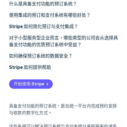
什么是具备支付功能的预订系统？
使用集成的预订和支付系统有哪些好处？
Stripe Sessions 2026
了解 Stripe 如何为 AI 构建经济基础设施。
减少管理开销
Stripe 如何简化预订与支付集成？
立即观看
增强客户信任度
设置流程
对于小型服务型企业而言，哪些类型的公司会从选择具
备支付功能的优质预订系统中受益？
对业绩有更深入的洞察
接受的支付方式
如何确保预订系统的数据安全？
更便捷的退款与重新安排
自动更新支付状态
使用符合支付卡行业标准 (PCI) 的支付处理商
Stripe 如何提供帮助
一致的品牌体验
加密传输中的所有数据
扩张性
开始使用 Stripe
启用双重验证 (2FA)
持续监控系统安全性
具备支付功能的预订系统，是在统一平台内完成预约安排
通过严格的权限控制限制员工访问
与收款的数字化方式。
保持预订软件更新
这些系统可以解决预订系统与支付系统分离所带来的诸多