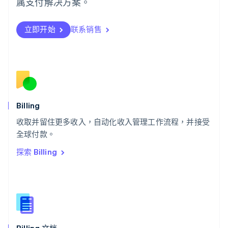
属支付解决方案。
瑞典
Svenska
English
瑞士
立即开始
联系销售
Deutsch
Français
Italiano
English
塞浦路斯
English
斯洛伐克
English
斯洛文尼亚
English
Italiano
Billing
泰国
ไทย
English
收取并留住更多收入，自动化收入管理工作流程，并接受
希腊
全球付款。
English
探索 Billing
西班牙
Español
English
新加坡
English
简体中文
新西兰
English
匈牙利
English