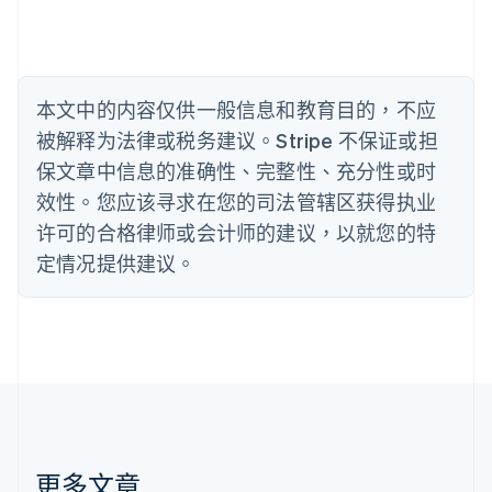
比利时
Nederlands
Français
Deutsch
English
波兰
English
丹麦
本文中的内容仅供一般信息和教育目的，不应
English
被解释为法律或税务建议。Stripe 不保证或担
德国
保文章中信息的准确性、完整性、充分性或时
Deutsch
English
法国
效性。您应该寻求在您的司法管辖区获得执业
Français
English
许可的合格律师或会计师的建议，以就您的特
芬兰
定情况提供建议。
English
Svenska
荷兰
Nederlands
English
加拿大
English
Français
捷克
English
克罗地亚
English
Italiano
拉脱维亚
更多文章
English