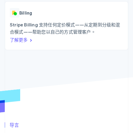
接入 125+ 种支
Stripe Sigma
产品路线图
SaaS
付方式
自定义报告
Sessions 年度大会
Authorization
Data Pipeline
Billing
招聘
Boost
数据同步
资讯中心
支付成功率优
资源
Stripe Billing 支持任何定价模式——从定期到分级和混
Stripe Press
化
按行业
合模式——帮助您以自己的方式管理客户。
Link
应用集成
加速结账
了解更多
AI 企业
代码示例
创作者经济
开发者博客
联系
游戏
API 状态
酒店、旅游与休闲
联系销售
保险
成为合作伙伴
更多
媒体与娱乐
Product roadmap
非营利组织
了解未来规划
专业服务
公共部门
Radar
零售
欺诈防范
Atlas
初创企业注册
生态系统
Climate
碳移除
合作伙伴
导言
Stripe App Marketplace