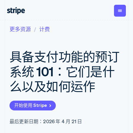
更多资源
计费
按企业阶段
文档
学习
支付
营收
资金管
平台
理
易市
大型企业
Stripe 文档
博客
Payments
Billing
初创企业
API 参考文档
客户案例
具备支付功能的预订
在线支付
经常性收入
Global
Conn
库与 SDK
指南
Managed
Metronome
Payouts
Stripe Apps
Payments
按用量计费
平台
系统 101：它们是什
备案商家解决
Subscriptions
向第三
按应用场景
方案
方打款
支持
订阅管理
Payment links
Crypto
么以及如何运作
指南
智能体商务
Invoicing
钱包、
加密货币
获取支持
无代码支付
一次性或定期
稳定币
电子商务
接受线上付款
托管支持方案
Checkout
账单
发行和
嵌入式金融
实施预置结账流程
专业服务
预构建支付界
Tax
发卡基
开始使用 Stripe
财务自动化
构建平台或交易市场
面
销售税和增值
础设施
全球化企业
管理订阅
Elements
税自动化
应用内支付
提供按用量计费
灵活的 UI 组件
Revenue
最后更新日期：2026 年 4 月 21 日
交易市场
发行稳定币支持的支付卡
Payment
Recognition
公司
资金管理
通过智能体配置和管理服
methods
会计自动化
平台
务