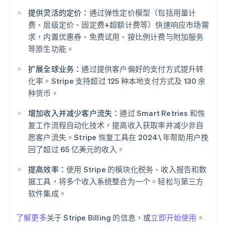
提供灵活的定价：
通过弹性定价模型（包括用量计
费、层级定价、固定费+超额计费等）快速响应市场需
求，内置优惠券、免费试用、按比例计费与附加服务
等原生功能。
扩展全球业务：
通过提供客户偏好的支付方式提升转
化率。Stripe 支持超过 125 种本地支付方式及 130 余
阿联酋
种货币。
English
爱尔兰
增加收入并减少客户流失：
通过 Smart Retries 和恢
English
复工作流程自动化技术，提高收入获取率并减少非自
爱沙尼亚
愿客户流失。Stripe 恢复工具在 2024\ 年帮助用户挽
English
回了超过 65 亿美元的收入。
奥地利
Deutsch
English
提高效率：
使用 Stripe 的模块化税务、收入报告和数
澳大利亚
据工具，将多个收入系统整合为一个。轻松与第三方
English
巴西
软件集成。
Português
English
保加利亚
了解更多
关于 Stripe Billing 的信息，或
立即开始使用
。
English