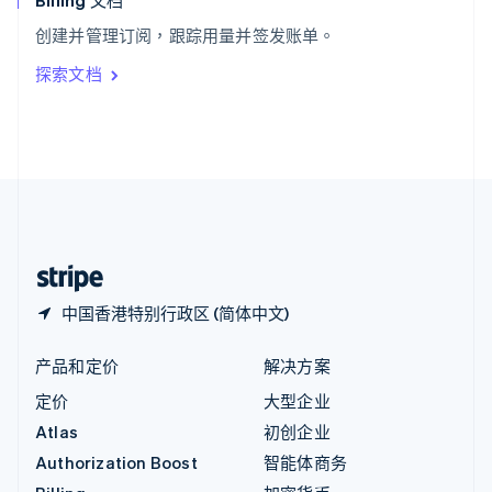
Billing 文档
意大利
创建并管理订阅，跟踪用量并签发账单。
Italiano
English
印度
探索文档
English
英国
English
直布罗陀
English
中国内地
简体中文
English
中国香港特别行政区
English
简体中文
中国香港特别行政区 (简体中文)
产品和定价
解决方案
定价
大型企业
Atlas
初创企业
Authorization Boost
智能体商务