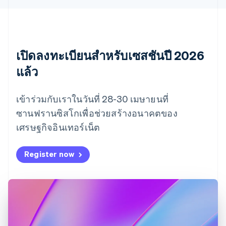
เดนมาร์ก
English
ไทย
ไทย
English
นอร์เวย์
เปิดลงทะเบียนสำหรับเซสชันปี 2026
English
แล้ว
นิวซีแลนด์
English
เนเธอร์แลนด์
เข้าร่วมกับเราในวันที่ 28-30 เมษายนที่
Nederlands
English
ซานฟรานซิสโกเพื่อช่วยสร้างอนาคตของ
บราซิล
Português
English
เศรษฐกิจอินเทอร์เน็ต
บัลแกเรีย
English
Register now
เบลเยียม
Nederlands
Français
Deutsch
English
โปรตุเกส
Português
English
โปแลนด์
English
ฝรั่งเศส
Français
English