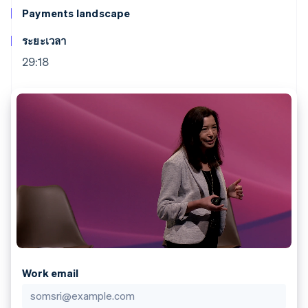
มากกว่า 125
ขายและ VAT
แพลตฟอร์ม
การใช้งาน
Payments landscape
รายการ
Authorization
อัตโนมัติ
Revenue
แผนงานผลิตภัณฑ์
SaaS
ออกบัตรที่มีสเตเบิลคอยน์
Boost
Recognition
การประชุมประจำปีแบบ
รองรับอยู่
ระยะเวลา
ยกระดับการ
เซสชัน
จัดเตรียมและจัดการ
ระบบ
ยอมรับการ
ตำแหน่งงาน
บริการด้วยเอเจนต์
29:18
อัตโนมัติ
ชำระเงิน
Link
ห้องข่าว
ตามอุตสาหกรรม
การชำระเงินที่
สำหรับการ
Stripe
Stripe Press
Sigma
รวดเร็วขึ้น
ทำบัญชี
รายงานที่
บริษัท AI
แหล่งข้อมูล
ออกแบบเอง
แวดวงครีเอเตอร์
Data
เกม
การติดต่อ
Pipeline
การบริการ การเดินทาง
การเชื่อมต่อการทำงาน
การซิงค์
และสันทนาการ
แอป
ติดต่อฝ่ายขาย
ข้อมูล
ประกันภัย
ตัวอย่างโค้ด
สมัครเป็นพาร์ทเนอร์
สื่อและความบันเทิง
บล็อกของนักพัฒนา
องค์กรไม่แสวงผลกำไร
สถานะ API
บริการเฉพาะทาง
ภาครัฐ
เพิ่มเติม
ธุรกิจค้าปลีก
Product roadmap
ดูสิ่งที่กำลังจะมาถึง
Work email
Radar
ระบบนิเวศ
การป้องกันการฉ้อโกง
Atlas