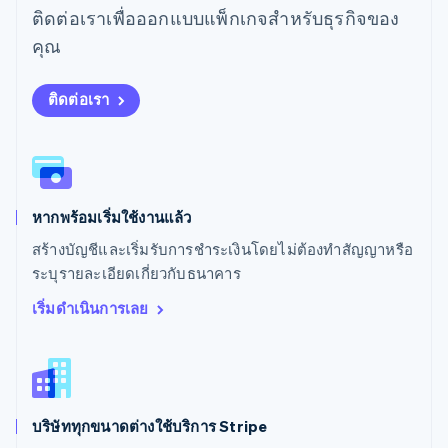
ติดต่อเราเพื่อออกแบบแพ็กเกจสำหรับธุรกิจของ
สเปน
Español
English
คุณ
สโลวาเกีย
English
สโลวีเนีย
ติดต่อเรา
English
Italiano
สวิตเซอร์แลนด์
Deutsch
Français
Italiano
English
สวีเดน
Svenska
English
หากพร้อมเริ่มใช้งานแล้ว
สหรัฐอเมริกา
English
Español
简体中文
สร้างบัญชีและเริ่มรับการชำระเงินโดยไม่ต้องทำสัญญาหรือ
สหรัฐอาหรับเอมิเรตส์
ระบุรายละเอียดเกี่ยวกับธนาคาร
English
สหราชอาณาจักร
เริ่มดำเนินการเลย
English
สาธารณรัฐเช็ก
English
สิงคโปร์
English
简体中文
บริษัททุกขนาดต่างใช้บริการ Stripe
ออสเตรเลีย
English