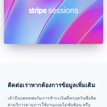
ฟินแลนด์
English
Svenska
มอลตา
English
มาเลเซีย
English
简体中文
เม็กซิโก
Español
English
ยิบรอลตาร์
English
เยอรมนี
Deutsch
English
โรมาเนีย
English
ลักเซมเบิร์ก
Français
Deutsch
English
ลัตเวีย
ติดต่อเราหากต้องการข้อมูลเพิ่มเติม
English
ลิกเตนสไตน์
เข้าถึงแพลตฟอร์มการชำระเงินที่ครบครันซึ่งคิด
Deutsch
English
ลิทัวเนีย
ค่าบริการตามการใช้งานแบบไม่ซับซ้อน หรือ
English