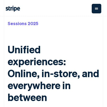
Sessions 2025
ตามขั้น
เอกสารประกอบ
เรียนรู้
การชำระเงิน
รายรับ
การ
แพลตฟอ
จัดการ
และ
องค์กร
Stripe Docs
บล็อก
เงิน
มาร์เก็ต
Payments
Billing
ธุรกิจสตาร์ทอัพ
ข้อมูลอ้างอิงเกี่ยวกับ API
เรื่องราวจากลูกค้า
การชำระเงิน
รายรับตาม
เพลส
ไลบรารีและ SDK
คู่มือ
Unified
ออนไลน์
แบบแผนล่วง
Stripe Apps
Global
Payment links
หน้า
Metronome
Payouts
Conne
การชำร
experiences:
ตามกรณีใช้งาน
การชำระเงิน
การเรียกเก็บ
เบิกจ่าย
เงินสำห
การสนับสนุน
แบบไม่ต้อง
เงินตามการ
ให้กับ
แพลตฟอ
คู่มือ
การค้าแบบใช้เอเจนต์
เขียนโค้ด
Checkout
ใช้งาน
การชำระเงิน
Online, in-store, and
บุคคลที่
อีคอมเมิร์ซ
รับการสนับสนุน
UI การชำระ
ตามรอบบิล
สาม
บริการทางการเงินที่ผสาน
รับการชำระเงินออนไลน์
แพ็กเกจการสนับสนุนที่ได้
การจัดการ
เงินสำเร็จรูป
รวมในตัว
ติดตั้งใช้งานการชำระเงิน
รับการจัดการ
everywhere in
การชำระเงิน
Elements
การทำงานอัตโนมัติด้าน
สำเร็จรูป
บริการเฉพาะทาง
องค์ประกอบ UI
ตามรอบบิล
Invoicing
การเงิน
สร้างแพลตฟอร์มหรือ
ครั้งเดียวหรือ
ที่ยืดหยุ่น
between
ธุรกิจทั่วโลก
มาร์เก็ตเพลส
ตามแบบแผน
วิธีการชำระ
การชำระเงินในแอป
จัดการการชำระเงินตาม
เงิน
ล่วงหน้า
Tax
มาร์เก็ตเพลส
รอบบิล
เข้าถึงได้
คิดภาษีการ
บริษัท
การจัดการเงิน
เสนอการเรียกเก็บเงินตาม