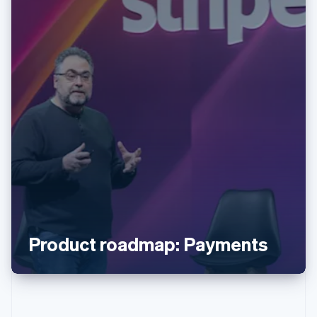
กรีซ
English
เขตบริหารพิเศษฮ่องกง ประเทศจีน
English
简体中文
แคนาดา
English
Français
โครเอเชีย
English
Italiano
Product roadmap: Payments
จีนแผ่นดินใหญ่
简体中文
English
ไซปรัส
English
ญี่ปุ่น
日本語
English