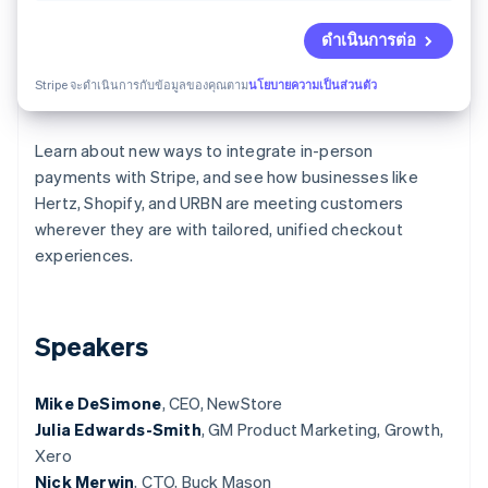
พาร์ทเนอร์
การก่อตั้งบริษัทสตาร์ทอัพ
Stripe App Marketplace
ดำเนินการต่อ
Climate
การขจัดคาร์บอน
Stripe จะดำเนินการกับข้อมูลของคุณตาม
นโยบายความเป็นส่วนตัว
Learn about new ways to integrate in-person
payments with Stripe, and see how businesses like
Stripe Sessions 2026
Hertz, Shopify, and URBN are meeting customers
ดูว่า Stripe กำลังสร้างโครงสร้างพื้นฐานระบบเศรษฐกิจสำหรับ
wherever they are with tailored, unified checkout
AI อย่างไร
experiences.
รับชมเลย
Speakers
Mike DeSimone
, CEO, NewStore
Julia Edwards-Smith
, GM Product Marketing, Growth,
Xero
Nick Merwin
, CTO, Buck Mason