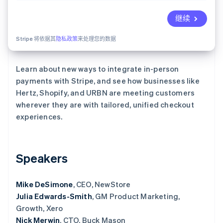
继续
Stripe Sessions 2026
了解 Stripe 如何为 AI 构建经济基础设施。
Stripe 将依据其
隐私政策
来处理您的数据
立即观看
Learn about new ways to integrate in-person
payments with Stripe, and see how businesses like
Hertz, Shopify, and URBN are meeting customers
wherever they are with tailored, unified checkout
experiences.
Speakers
Mike DeSimone
, CEO, NewStore
Julia Edwards-Smith
, GM Product Marketing,
Growth, Xero
Nick Merwin
, CTO, Buck Mason