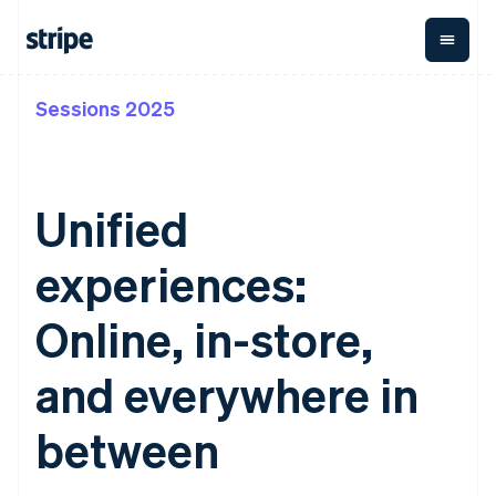
Sessions 2025
按企业阶段
文档
学习
支付
营收
资金管
平台
理
易市
大型企业
Stripe 文档
博客
Payments
Billing
初创企业
API 参考文档
客户案例
在线支付
经常性收入
Global
Conn
库与 SDK
指南
Unified
Managed
Metronome
Payouts
Stripe Apps
Payments
按用量计费
平台
备案商家解决
Subscriptions
向第三
experiences:
按应用场景
方案
方打款
支持
订阅管理
Payment links
Crypto
指南
智能体商务
Invoicing
钱包、
Online, in-store,
加密货币
获取支持
无代码支付
一次性或定期
稳定币
电子商务
接受线上付款
管理支持方案
Checkout
账单
发行和
嵌入式金融
实施预建结账流程
专业服务
and everywhere in
预构建支付界
Tax
发卡基
财务自动化
构建平台或交易市场
面
销售税和增值
础设施
全球化企业
管理订阅
Elements
税自动化
between
应用内支付
提供按用量计费
灵活的 UI 组件
Revenue
交易市场
发行稳定币支持的支付卡
支付方式
Recognition
公司
资金管理
使用代理预配和管理服务
Access to
会计自动化
平台