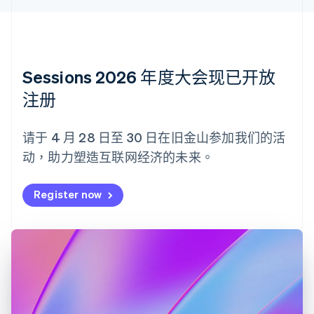
丹麦
English
德国
Deutsch
English
法国
Sessions 2026 年度大会现已开放
Français
English
注册
芬兰
English
Svenska
荷兰
请于 4 月 28 日至 30 日在旧金山参加我们的活
Nederlands
English
动，助力塑造互联网经济的未来。
加拿大
English
Français
捷克
Register now
English
克罗地亚
English
Italiano
拉脱维亚
English
立陶宛
English
列支敦士登
Deutsch
English