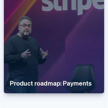
阿联酋
English
爱尔兰
English
爱沙尼亚
English
奥地利
Deutsch
English
澳大利亚
English
巴西
Português
English
Product roadmap: Payments
保加利亚
English
比利时
Nederlands
Français
Deutsch
English
波兰
English