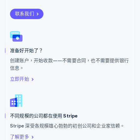
塞浦路斯
English
联系我们
斯洛伐克
English
斯洛文尼亚
English
Italiano
泰国
ไทย
English
准备好开始了？
希腊
创建账户，开始收款——不需要合同，也不需要提供银行
English
信息。
西班牙
Español
English
立即开始
新加坡
English
简体中文
新西兰
English
匈牙利
English
不同规模的公司都在使用 Stripe
意大利
Stripe 深受各规模雄心勃勃的初创公司和企业家信赖。
Italiano
English
印度
了解更多
English