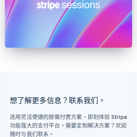
卢森堡
Français
Deutsch
English
罗马尼亚
English
马尔他
English
马来西亚
English
简体中文
美国
English
Español
简体中文
墨西哥
Español
English
挪威
English
葡萄牙
想了解更多信息？联系我们。
Português
English
日本
日本語
English
选用灵活便捷的按需付费方案，即刻体验 Stripe
瑞典
功能强大的支付平台。需要定制解决方案？欢迎
Svenska
English
瑞士
随时与我们联系。
Deutsch
Français
Italiano
English