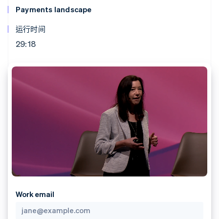
125+
Stripe Sigma
产品路线图
SaaS
Payments landscape
自定义报告
Authorization
Sessions 年度大会
Boost
Data Pipeline
招聘
运行时间
支付成功率优
数据同步
资源
新闻编辑室
化
Stripe Press
29:18
Link
按行业
应用程序集成
加速结账
代码示例
AI 企业
开发者博客
创作者经济
API 状态
联系
游戏
酒店、旅游与休闲
联系销售
更多
保险
成为合作伙伴
Product roadmap
媒体与娱乐
了解未来规划
非营利组织
专业服务
Radar
公共部门
欺诈防范
零售
Atlas
初创企业注册
Climate
生态系统
碳移除
Work email
合作伙伴
Stripe App Marketplace