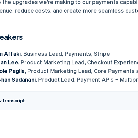
 the upgrades we’re making to our payments capabili
enue, reduce costs, and create more seamless cus
eakers
n Affaki
, Business Lead, Payments, Stripe
an Lee
, Product Marketing Lead, Checkout Experien
ole Paglia
, Product Marketing Lead, Core Payments a
han Sadanani
, Product Lead, Payment APIs + Multip
w transcript