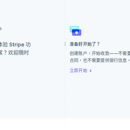
芬兰
美国
。
English
Svenska
English
Español
简体中文
荷兰
墨西哥
Nederlands
English
Español
English
Stripe 功
准备好开始了？
加拿大
挪威
English
Français
English
案？欢迎随时
创建账户，开始收款——不需
捷克
葡萄牙
合同，也不需要提供银行信息
English
Português
English
克罗地亚
日本
立即开始
English
Italiano
日本語
English
拉脱维亚
瑞典
English
Svenska
English
立陶宛
瑞士
English
Deutsch
Français
Italiano
Englis
列支敦士登
塞浦路斯
Deutsch
English
English
卢森堡
斯洛伐克
Français
Deutsch
English
English
罗马尼亚
斯洛文尼亚