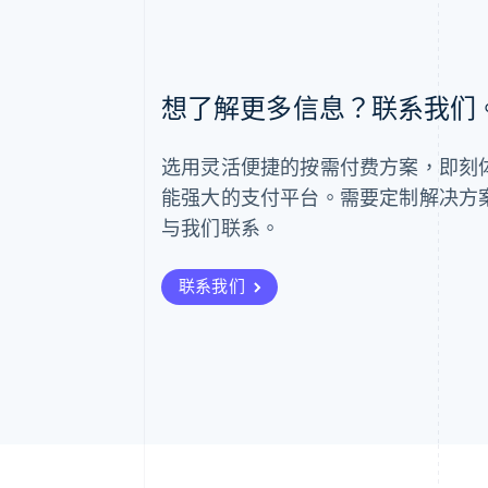
阿联酋
想了解更多信息？联系我们
English
爱尔兰
English
选用灵活便捷的按需付费方案，即刻体验 
爱沙尼亚
English
能强大的支付平台。需要定制解决方
奥地利
与我们联系。
Deutsch
English
澳大利亚
English
联系我们
巴西
Português
English
保加利亚
English
比利时
Nederlands
Français
Deutsch
English
波兰
English
丹麦