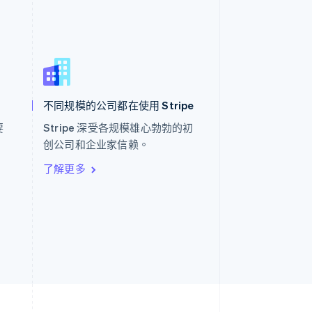
西班牙
Español
English
新加坡
English
简体中文
不同规模的公司都在使用 Stripe
新西兰
English
要
Stripe 深受各规模雄心勃勃的初
匈牙利
。
创公司和企业家信赖。
English
意大利
了解更多
Italiano
English
印度
English
英国
h
English
直布罗陀
English
中国内地
简体中文
English
中国香港特别行政区