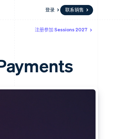
登录
联系销售
注册参加 Sessions 2027
资源
生态系统
联系
场
更多
应用程序集成
合作伙伴
联系销售
Product roadmap
代码示例
Stripe App Marketplace
成为合作伙伴
了解未来规划
开发者博客
 Payments
API 状态
Radar
欺诈防范
Atlas
初创企业注册
Climate
碳移除