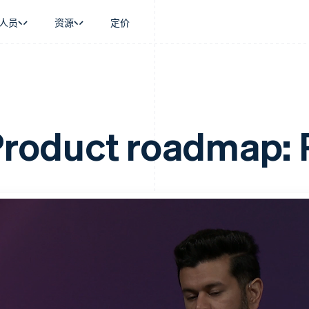
人员
资源
定价
景
指南
按行业
公司
资金管理
平台和交易市
商务
持
接受线上付款
AI 企业
产品路线图
Global Payouts
Connect
币
持方案
实施预建结账流程
创作者经济
Sessions 年度大会
向第三方打款
平台支付
务
务
构建平台或交易市场
游戏
招聘
roduct roadmap:
Crypto
金融
管理订阅
酒店、旅游与休闲
新闻编辑室
钱包、稳定币发行和发卡基础设
动化
提供按用量计费
保险
Stripe Press
施
企业
发行稳定币支持的支付卡
媒体与娱乐
支付
使用代理预配和管理服务
非营利组织
场
专业服务
理
公共部门
零售
化
on