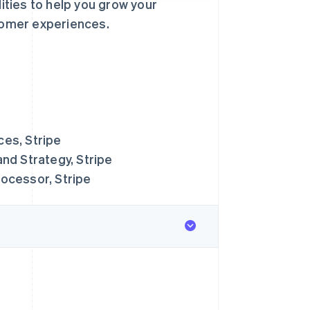
ties to help you grow your
tomer experiences.
ces, Stripe
nd Strategy, Stripe
rocessor, Stripe