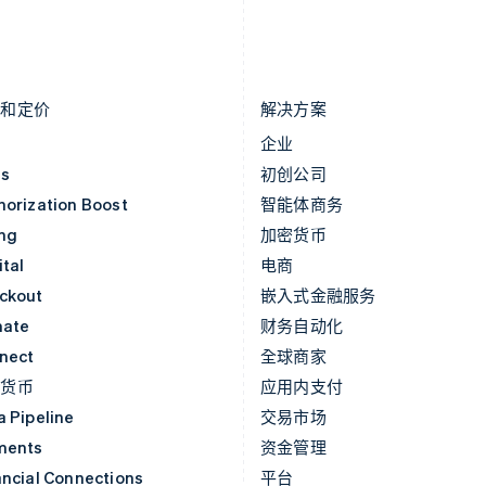
English
English
Italiano
马尔他
泰国
English
ไทย
English
马来西亚
希腊
English
简体中文
English
品和定价
解决方案
价
企业
as
初创公司
horization Boost
智能体商务
ing
加密货币
tal
电商
ckout
嵌入式金融服务
mate
财务自动化
nect
全球商家
密货币
应用内支付
a Pipeline
交易市场
ments
资金管理
ancial Connections
平台