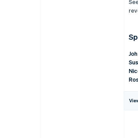
See
rev
Sp
Joh
Sus
Nic
Ros
Vie