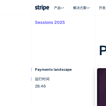
产品
解决方案
开发
Sessions 2025
按企业阶段
文档
学习
按应用场
支持
支付
营收
大型企业
Stripe 文档
博客
智能体
获取支
Payments
Billing
初创企业
API 参考文档
客户案例
加密货
管理支
在线支付
经常性收入
库与 SDK
指南
电子商
专业服
P
Managed Payments
Metronome
Stripe Apps
嵌入式
备案商家解决方案
按用量计费
财务自
Payment links
Subscriptions
全球化
无代码支付
订阅管理
应用内
Checkout
Invoicing
交易市
预构建支付界面
一次性或定期账单
资金管
Payments landscape
Elements
Tax
平台
灵活的 UI 组件
销售税和增值税自动
SaaS
运行时间
支付方式
Revenue Recogniti
Access to 125+
会计自动化
28:46
Authorization Boost
Stripe Sigma
支付成功率优化
自定义报告
Link
Data Pipeline
加速结账
数据同步