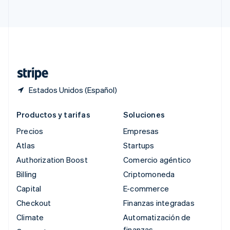
English
简体中文
Suecia
Svenska
English
Suiza
Deutsch
Français
Italiano
English
Tailandia
ไทย
English
Estados Unidos (Español)
Productos y tarifas
Soluciones
Precios
Empresas
Atlas
Startups
Authorization Boost
Comercio agéntico
Billing
Criptomoneda
Capital
E-commerce
Checkout
Finanzas integradas
Climate
Automatización de
finanzas