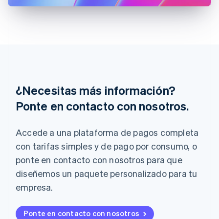
English
Hungría
English
India
English
Irlanda
English
Italia
Italiano
English
¿Necesitas más información?
Japón
Ponte en contacto con nosotros.
日本語
English
Letonia
English
Accede a una plataforma de pagos completa
Liechtenstein
con tarifas simples y de pago por consumo, o
Deutsch
English
Lituania
ponte en contacto con nosotros para que
English
diseñemos un paquete personalizado para tu
Luxemburgo
Français
Deutsch
English
empresa.
Malasia
English
简体中文
Malta
Ponte en contacto con nosotros