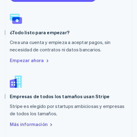
English
México
Español
English
Noruega
English
¿Todo listo para empezar?
Nueva Zelandia
English
Crea una cuenta y empieza a aceptar pagos, sin
Países Bajos
necesidad de contratos ni datos bancarios.
Nederlands
English
Polonia
Empezar ahora
English
Portugal
Português
English
RAE de Hong Kong, China
English
简体中文
Empresas de todos los tamaños usan Stripe
Reino Unido
English
Stripe es elegido por startups ambiciosas y empresas
República Checa
de todos los tamaños.
English
Rumania
Más información
English
Singapur