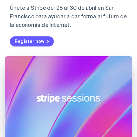
English
Italiano
Únete a Stripe del 28 al 30 de abril en San
Dinamarca
English
Francisco para ayudar a dar forma al futuro de
Emiratos Árabes Unidos
la economía de Internet.
English
Eslovaquia
Register now
English
Eslovenia
English
Italiano
España
Español
English
Estados Unidos
English
Español
简体中文
Estonia
English
Finlandia
English
Svenska
Francia
Français
English
Gibraltar
English
Grecia