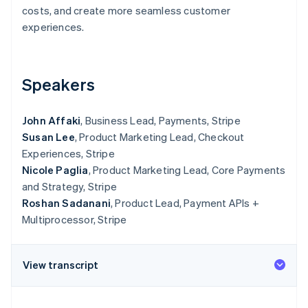
costs, and create more seamless customer
Radar
experiences.
Prevención de fraude
Ecosistema
Atlas
Constitución de una startup
Socios
Speakers
Climate
Stripe App Marketplace
Eliminación de dióxido de carbono
Identity
John Affaki
, Business Lead, Payments, Stripe
Verificación de identidad en línea
Susan Lee
, Product Marketing Lead, Checkout
Experiences, Stripe
Nicole Paglia
, Product Marketing Lead, Core Payments
and Strategy, Stripe
Roshan Sadanani
, Product Lead, Payment APIs +
Sesiones de Stripe 2026
Multiprocessor, Stripe
Descubre cómo Stripe construye la infraestructura económi
Mirar ahora
View transcript