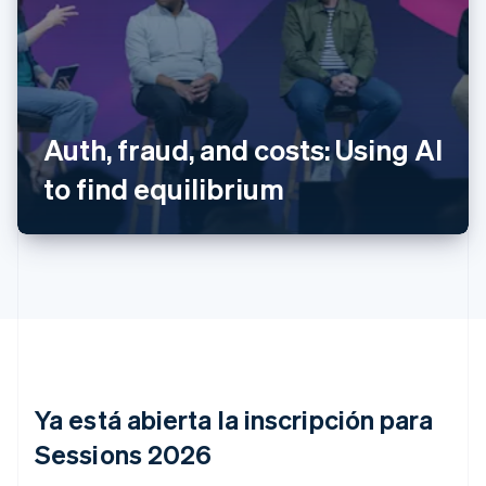
Alemania
Deutsch
English
Australia
Auth, fraud, and costs: Using AI
English
Austria
to find equilibrium
Deutsch
English
Bélgica
Nederlands
Français
Deutsch
English
Brasil
Português
English
Bulgaria
English
Canadá
English
Français
China continental
简体中文
English
Ya está abierta la inscripción para
Chipre
Sessions 2026
English
Croacia