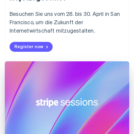
Finnland
English
Svenska
Besuchen Sie uns vom 28. bis 30. April in San
Frankreich
Francisco, um die Zukunft der
Français
English
Gibraltar
Internetwirtschaft mitzugestalten.
English
Griechenland
Register now
English
Indien
English
Irland
English
Italien
Italiano
English
Japan
日本語
English
Kanada
English
Français
Kroatien
English
Italiano
Lettland
English