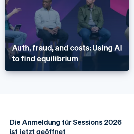
Australien
Auth, fraud, and costs: Using AI
English
Belgien
to find equilibrium
Nederlands
Français
Deutsch
English
Brasilien
Português
English
Bulgarien
English
Dänemark
English
Deutschland
Deutsch
English
Estland
Die Anmeldung für Sessions 2026
English
Festlandchina
ist jetzt geöffnet
简体中文
English