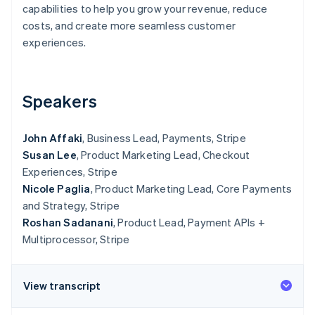
Betrugsprävention
capabilities to help you grow your revenue, reduce
Ecosystem
costs, and create more seamless customer
Atlas
Start-up-Gründung
Partner
experiences.
Stripe App-Marktplatz
Climate
CO₂-Entnahme
Identity
Speakers
Online-Identitätsprüfung
John Affaki
, Business Lead, Payments, Stripe
Susan Lee
, Product Marketing Lead, Checkout
Experiences, Stripe
Nicole Paglia
, Product Marketing Lead, Core Payments
Stripe-Sessions 2026
Erfahren Sie, wie Stripe Lösungen für die Wirtschaft
and Strategy, Stripe
Jetzt ansehen
Roshan Sadanani
, Product Lead, Payment APIs +
Multiprocessor, Stripe
View transcript