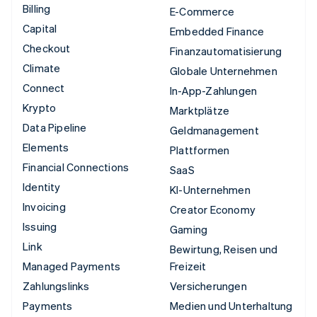
Billing
E-Commerce
Capital
Embedded Finance
Checkout
Finanzautomatisierung
Climate
Globale Unternehmen
Connect
In-App-Zahlungen
Krypto
Marktplätze
Data Pipeline
Geldmanagement
Elements
Plattformen
Financial Connections
SaaS
Identity
KI-Unternehmen
Invoicing
Creator Economy
Issuing
Gaming
Link
Bewirtung, Reisen und
Managed Payments
Freizeit
Zahlungslinks
Versicherungen
Payments
Medien und Unterhaltung