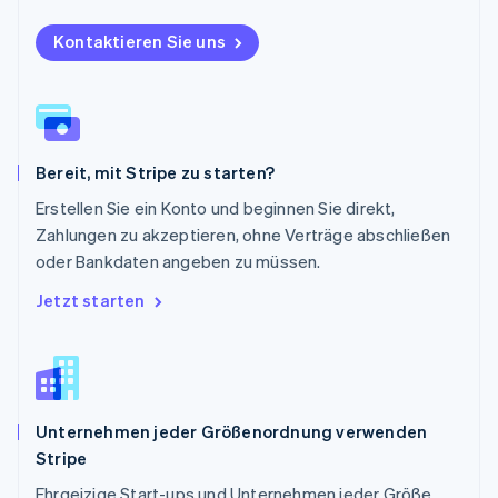
Portugal
Kontaktieren Sie uns
Português
English
Rumänien
English
Schweden
Svenska
English
Schweiz
Bereit, mit Stripe zu starten?
Deutsch
Français
Italiano
English
Singapur
Erstellen Sie ein Konto und beginnen Sie direkt,
English
简体中文
Zahlungen zu akzeptieren, ohne Verträge abschließen
Slowakei
oder Bankdaten angeben zu müssen.
English
Slowenien
Jetzt starten
English
Italiano
Sonderverwaltungsregion Hongkong,
China
English
简体中文
Spanien
Unternehmen jeder Größenordnung verwenden
Español
English
Stripe
Thailand
ไทย
English
Ehrgeizige Start-ups und Unternehmen jeder Größe