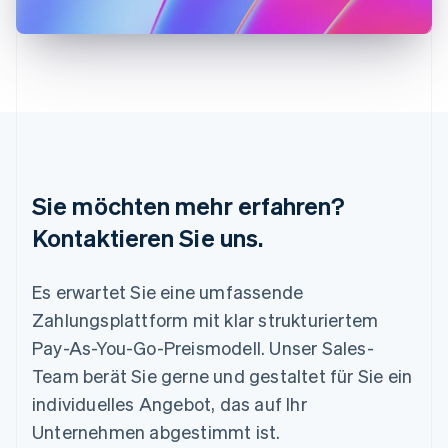
Liechtenstein
Deutsch
English
Litauen
English
Luxemburg
Français
Deutsch
English
Malaysia
English
简体中文
Malta
Sie möchten mehr erfahren?
English
Mexiko
Kontaktieren Sie uns.
Español
English
Neuseeland
Es erwartet Sie eine umfassende
English
Niederlande
Zahlungsplattform mit klar strukturiertem
Nederlands
English
Pay-As-You-Go-Preismodell. Unser Sales-
Norwegen
English
Team berät Sie gerne und gestaltet für Sie ein
Österreich
individuelles Angebot, das auf Ihr
Deutsch
English
Polen
Unternehmen abgestimmt ist.
English