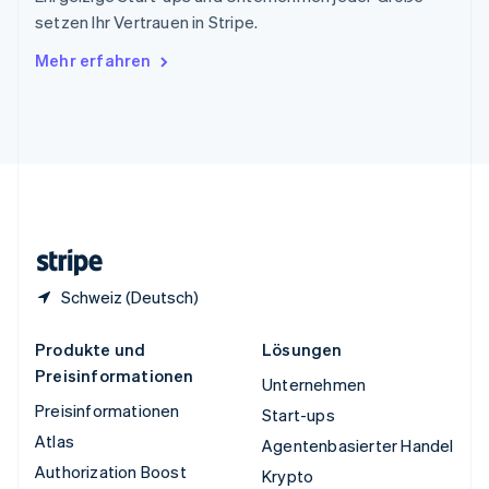
Tschechische Republik
setzen Ihr Vertrauen in Stripe.
English
Ungarn
Mehr erfahren
English
Vereinigte Arabische Emirate
English
Vereinigte Staaten
English
Español
简体中文
Vereinigtes Königreich
English
Zypern
English
Schweiz (Deutsch)
Produkte und
Lösungen
Preisinformationen
Unternehmen
Preisinformationen
Start-ups
Atlas
Agentenbasierter Handel
Authorization Boost
Krypto