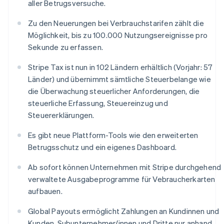
aller Betrugsversuche.
Polen
English
Zu den Neuerungen bei Verbrauchstarifen zählt die
Portugal
Möglichkeit, bis zu 100.000 Nutzungsereignisse pro
Português
English
Rumänien
Sekunde zu erfassen.
English
Schweden
Stripe Tax ist nun in 102 Ländern erhältlich (Vorjahr: 57
Svenska
English
Länder) und übernimmt sämtliche Steuerbelange wie
Schweiz
die Überwachung steuerlicher Anforderungen, die
Deutsch
Français
Italiano
English
steuerliche Erfassung, Steuereinzug und
Singapur
Steuererklärungen.
English
简体中文
Slowakei
Es gibt neue Plattform-Tools wie den erweiterten
English
Betrugsschutz und ein eigenes Dashboard.
Slowenien
English
Italiano
Ab sofort können Unternehmen mit Stripe durchgehend
Sonderverwaltungsregion Hongkong,
verwaltete Ausgabeprogramme für Vebraucherkarten
China
aufbauen.
English
简体中文
Spanien
Global Payouts ermöglicht Zahlungen an Kundinnen und
Español
English
Thailand
Kunden, Subunternehmer/innen und Dritte nur anhand