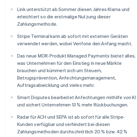
Lettland
Link unterstützt ab Sommer diesen Jahres Klarna und
English
Liechtenstein
erleichtert so die erstmalige Nutzung dieser
Deutsch
English
Zahlungsmethode.
Litauen
English
Stripe Terminal kann ab sofort mit externen Geräten
Luxemburg
verwendet werden, wobei Verifone den Anfang macht.
Français
Deutsch
English
Malaysia
Das neue MOR-Produkt Managed Payments bietet alles,
English
简体中文
was Unternehmen für den Einstieg in neue Märkte
Malta
brauchen und kümmert sich um Steuern,
English
Betrugsprävention, Anfechtungsmanagement,
Mexiko
Auftragsabwicklung und vieles mehr.
Español
English
Neuseeland
Smart Disputes bearbeitet Anfechtungen mithilfe von KI
English
Niederlande
und sichert Unternehmen 13 % mehr Rückbuchungen.
Nederlands
English
Norwegen
Radar für ACH und SEPA ist ab sofort für alle Stripe-
English
Kunden verfügbar und verhindert bei diesen
Österreich
Zahlungsmethoden durchschnittlich 20 % bzw. 42 %
Deutsch
English