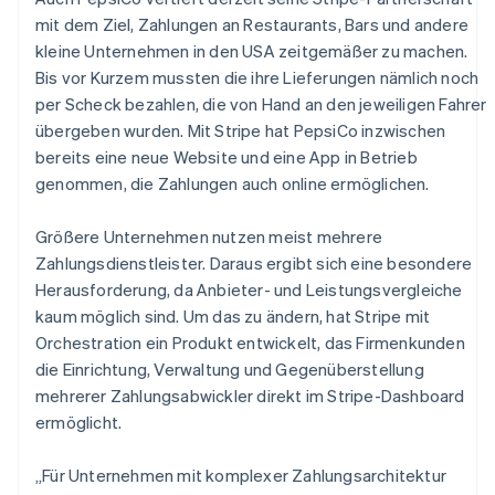
mit dem Ziel, Zahlungen an Restaurants, Bars und andere
kleine Unternehmen in den USA zeitgemäßer zu machen.
Bis vor Kurzem mussten die ihre Lieferungen nämlich noch
per Scheck bezahlen, die von Hand an den jeweiligen Fahrer
übergeben wurden. Mit Stripe hat PepsiCo inzwischen
bereits eine neue Website und eine App in Betrieb
genommen, die Zahlungen auch online ermöglichen.
Australien
English
Größere Unternehmen nutzen meist mehrere
Belgien
Zahlungsdienstleister. Daraus ergibt sich eine besondere
Nederlands
Français
Deutsch
English
Brasilien
Herausforderung, da Anbieter- und Leistungsvergleiche
Português
English
kaum möglich sind. Um das zu ändern, hat Stripe mit
Bulgarien
Orchestration ein Produkt entwickelt, das Firmenkunden
English
die Einrichtung, Verwaltung und Gegenüberstellung
Dänemark
mehrerer Zahlungsabwickler direkt im Stripe-Dashboard
English
Deutschland
ermöglicht.
Deutsch
English
Estland
„Für Unternehmen mit komplexer Zahlungsarchitektur
English