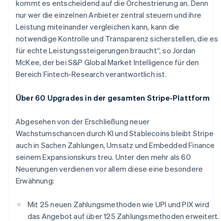
kommt es entscheidend auf die Orchestrierung an. Denn
Festlandchina
nur wer die einzelnen Anbieter zentral steuern und ihre
简体中文
English
Finnland
Leistung miteinander vergleichen kann, kann die
English
Svenska
notwendige Kontrolle und Transparenz sicherstellen, die es
Frankreich
für echte Leistungssteigerungen braucht“, so Jordan
Français
English
McKee, der bei S&P Global Market Intelligence für den
Gibraltar
Bereich Fintech-Research verantwortlich ist.
English
Griechenland
English
Über 60 Upgrades in der gesamten Stripe-Plattform
Indien
English
Abgesehen von der Erschließung neuer
Irland
Wachstumschancen durch KI und Stablecoins bleibt Stripe
English
auch in Sachen Zahlungen, Umsatz und Embedded Finance
Italien
seinem Expansionskurs treu. Unter den mehr als 60
Italiano
English
Japan
Neuerungen verdienen vor allem diese eine besondere
日本語
English
Erwähnung:
Kanada
English
Français
Mit 25 neuen Zahlungsmethoden wie UPI und PIX wird
Kroatien
das Angebot auf über 125 Zahlungsmethoden erweitert.
English
Italiano