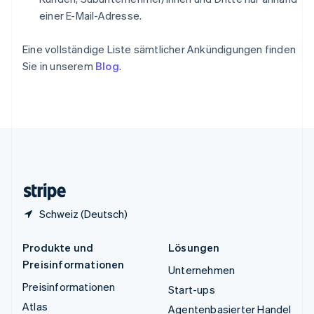
ไทย
English
einer E-Mail-Adresse.
Tschechische Republik
English
Eine vollständige Liste sämtlicher Ankündigungen finden
Ungarn
Sie in unserem
Blog
.
English
Vereinigte Arabische Emirate
English
Vereinigte Staaten
English
Español
简体中文
Vereinigtes Königreich
English
Zypern
English
Schweiz (Deutsch)
Produkte und
Lösungen
Preisinformationen
Unternehmen
Preisinformationen
Start-ups
Atlas
Agentenbasierter Handel