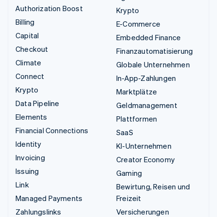
Authorization Boost
Krypto
Billing
E-Commerce
Capital
Embedded Finance
Checkout
Finanzautomatisierung
Climate
Globale Unternehmen
Connect
In-App-Zahlungen
Krypto
Marktplätze
Data Pipeline
Geldmanagement
Elements
Plattformen
Financial Connections
SaaS
Identity
KI-Unternehmen
Invoicing
Creator Economy
Issuing
Gaming
Link
Bewirtung, Reisen und
Managed Payments
Freizeit
Zahlungslinks
Versicherungen