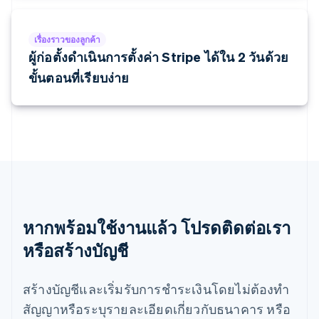
ลิทัวเนีย
English
สเปน
เรื่องราวของลูกค้า
Español
English
ผู้ก่อตั้งดำเนินการตั้งค่า Stripe ได้ใน 2 วันด้วย
สโลวาเกีย
English
ขั้นตอนที่เรียบง่าย
สโลวีเนีย
English
Italiano
สวิตเซอร์แลนด์
Deutsch
Français
Italiano
English
สวีเดน
Svenska
English
สหรัฐอเมริกา
English
Español
简体中文
สหรัฐอาหรับเอมิเรตส์
English
หากพร้อมใช้งานแล้ว โปรดติดต่อเรา
สหราชอาณาจักร
หรือสร้างบัญชี
English
สาธารณรัฐเช็ก
English
สร้างบัญชีและเริ่มรับการชำระเงินโดยไม่ต้องทำ
สิงคโปร์
สัญญาหรือระบุรายละเอียดเกี่ยวกับธนาคาร หรือ
English
简体中文