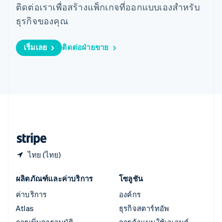
ออสเตรเลีย
ติดต่อเราเพื่อสร้างแพ็กเกจที่ออกแบบเองสำหรับ
English
ธุรกิจของคุณ
ออสเตรีย
Deutsch
English
อิตาลี
เริ่มเลย
ติดต่อฝ่ายขาย
Italiano
English
อินเดีย
English
เอสโตเนีย
English
ไอร์แลนด์
English
ฮังการี
English
ไทย (ไทย)
ผลิตภัณฑ์และค่าบริการ
โซลูชัน
ค่าบริการ
องค์กร
Atlas
ธุรกิจสตาร์ทอัพ
การเพิ่มการอนุมัติ
การค้าแบบใช้เอเจนต์