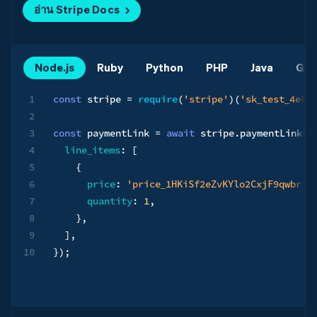
อ่าน Stripe Docs
Node.js
Ruby
Python
PHP
Java
Go
1
const
 stripe 
=
require
(
'stripe'
)
(
'sk_test_4eC3
2
3
const
 paymentLink 
=
await
 stripe
.
paymentLinks
.
4
line_items
:
[
5
{
6
price
:
'price_1HKiSf2eZvKYlo2CxjF9qwbr'
,
7
quantity
:
1
,
8
}
,
9
]
,
10
}
)
;