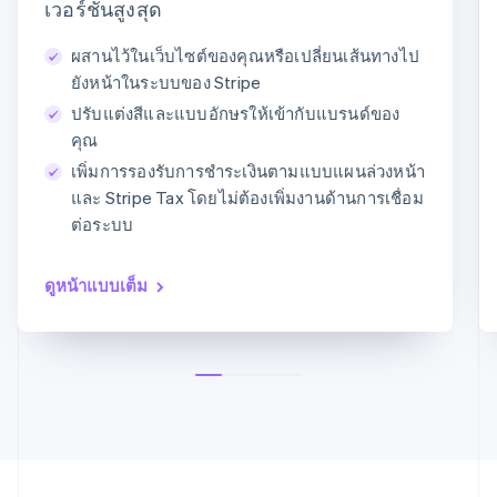
ญี่ปุ่น
เวอร์ชันสูงสุด
日本語
English
บัตร
PayPal
Klarna
เดนมาร์ก
ผสานไว้ในเว็บไซต์ของคุณหรือเปลี่ยนเส้นทางไป
English
ยังหน้าในระบบของ Stripe
ข้อมูลบัตร
ไทย
ปรับแต่งสีและแบบอักษรให้เข้ากับแบรนด์ของ
ไทย
English
1234 1234 1234 1234
นอร์เวย์
คุณ
MM/YY
CVC
English
เพิ่มการรองรับการชำระเงินตามแบบแผนล่วงหน้า
นิวซีแลนด์
และ Stripe Tax โดยไม่ต้องเพิ่มงานด้านการเชื่อม
English
ต่อระบบ
เนเธอร์แลนด์
Nederlands
English
บราซิล
ดูหน้าแบบเต็ม
Português
English
บัลแกเรีย
English
เบลเยียม
Nederlands
Français
Deutsch
English
โปรตุเกส
Português
English
โปแลนด์
English