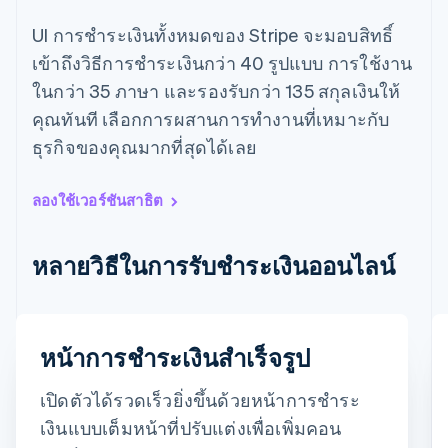
UI การชำระเงินทั้งหมดของ Stripe จะมอบสิทธิ์
เข้าถึงวิธีการชำระเงินกว่า 40 รูปแบบ การใช้งาน
ในกว่า 35 ภาษา และรองรับกว่า 135 สกุลเงินให้
คุณทันที เลือกการผสานการทำงานที่เหมาะกับ
ธุรกิจของคุณมากที่สุดได้เลย
ลองใช้เวอร์ชันสาธิต
กรีซ
English
เขตบริหารพิเศษฮ่องกง ประเทศจีน
หลายวิธีในการรับชำระเงินออนไลน์
English
简体中文
แคนาดา
English
Français
โครเอเชีย
อีเมล
หน้าการชำระเงินสำเร็จรูป
English
Italiano
จีนแผ่นดินใหญ่
timotheero@stripe.com
简体中文
English
เปิดตัวได้รวดเร็วยิ่งขึ้นด้วยหน้าการชำระ
ไซปรัส
วิธีการชำระเงิน
เงินแบบเต็มหน้าที่ปรับแต่งเพื่อเพิ่มคอน
English