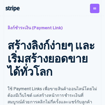
ตามขั้น
เอกสารประกอบ
เรียนรู้
การชำระเงิน
รายรับ
การ
แพลตฟอ
ลิงก์ชำระเงิน (Payment Link)
จัดการ
และ
องค์กร
Stripe Docs
บล็อก
เงิน
มาร์เก็ต
Payments
Billing
ธุรกิจสตาร์ทอัพ
ข้อมูลอ้างอิงเกี่ยวกับ API
เรื่องราวจากลูกค้า
สร้างลิงก์ง่ายๆ และ
การชำระเงิน
รายรับตาม
เพลส
ไลบรารีและ SDK
คู่มือ
ออนไลน์
แบบแผนล่วง
Stripe Apps
Global
Payment links
หน้า
Metronome
Payouts
Conne
เริ่มสร้างยอดขาย
การชำร
ตามกรณีใช้งาน
การชำระเงิน
การเรียกเก็บ
เบิกจ่าย
เงินสำห
การสนับสนุน
แบบไม่ต้อง
เงินตามการ
ให้กับ
แพลตฟอ
คู่มือ
ได้ทั่วโลก
การค้าแบบใช้เอเจนต์
เขียนโค้ด
Checkout
ใช้งาน
การชำระเงิน
บุคคลที่
อีคอมเมิร์ซ
รับการสนับสนุน
UI การชำระ
ตามรอบบิล
สาม
บริการทางการเงินที่ผสาน
รับการชำระเงินออนไลน์
แพ็กเกจการสนับสนุนที่ได้
การจัดการ
เงินสำเร็จรูป
รวมในตัว
ติดตั้งใช้งานการชำระเงิน
รับการจัดการ
การชำระเงิน
Elements
การทำงานอัตโนมัติด้าน
สำเร็จรูป
บริการเฉพาะทาง
องค์ประกอบ UI
ตามรอบบิล
Invoicing
การเงิน
สร้างแพลตฟอร์มหรือ
ใช้ Payment Links เพื่อขายสินค้าออนไลน์โดยไม่
ครั้งเดียวหรือ
ที่ยืดหยุ่น
ธุรกิจทั่วโลก
มาร์เก็ตเพลส
ตามแบบแผน
วิธีการชำระ
ต้องมีเว็บไซต์ แค่สร้างหน้าการชำระเงินที่
การชำระเงินในแอป
จัดการการชำระเงินตาม
เงิน
ล่วงหน้า
Tax
มาร์เก็ตเพลส
รอบบิล
สมบูรณ์ด้วยการคลิกไม่กี่ครั้งและแชร์กับลูกค้า
เข้าถึงได้
คิดภาษีการ
บริษัท
การจัดการเงิน
เสนอการเรียกเก็บเงินตาม