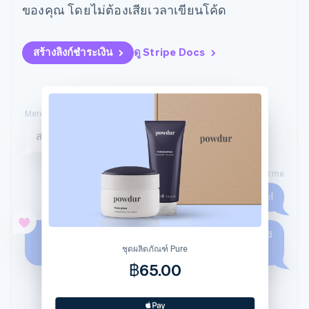
มากกว่า 125
ขายและ VAT
ของคุณ โดยไม่ต้องเสียเวลาเขียนโค้ด
แพลตฟอร์ม
การใช้งาน
รายการ
Authorization
อัตโนมัติ
Revenue
แผนงานผลิตภัณฑ์
SaaS
ออกบัตรที่มีสเตเบิลคอยน์
Boost
Recognition
การประชุมประจำปีแบบ
รองรับอยู่
ยกระดับการ
เซสชัน
จัดเตรียมและจัดการ
สร้างลิงก์ชำระเงิน
ดู Stripe Docs
ระบบ
ยอมรับการ
ตำแหน่งงาน
บริการด้วยเอเจนต์
อัตโนมัติ
ชำระเงิน
Link
ห้องข่าว
ตามอุตสาหกรรม
การชำระเงินที่
สำหรับการ
Stripe
Stripe Press
Sigma
รวดเร็วขึ้น
ทำบัญชี
รายงานที่
บริษัท AI
Meredith
แหล่งข้อมูล
ออกแบบเอง
แวดวงครีเอเตอร์
Data
ดูรายละเอียด
Powdur
เกม
การติดต่อ
สวัสดีค่ะ มีครีมผิวกระจ่างใสเข้ามาเพิ่มหรือยัง
Pipeline
การบริการ การเดินทาง
การเชื่อมต่อการทำงาน
การซิงค์
และสันทนาการ
แอป
ติดต่อฝ่ายขาย
ข้อมูล
ประกันภัย
ตัวอย่างโค้ด
สมัครเป็นพาร์ทเนอร์
Powdur.me
สื่อและความบันเทิง
บล็อกของนักพัฒนา
องค์กรไม่แสวงผลกำไร
สถานะ API
สินค้ามาแล้วค่ะ!
บริการเฉพาะทาง
ภาครัฐ
เพิ่มเติม
ธุรกิจค้าปลีก
เป็นส่วนหนึ่งในชุดผลิตภัณฑ์ใหม่ที่เราเพิ่งเปิดตัวด้วย
Product roadmap
นะคะ
ชุดผลิตภัณฑ์ Pure
ดูสิ่งที่กำลังจะมาถึง
฿65.00
Radar
ระบบนิเวศ
การป้องกันการฉ้อโกง
Atlas