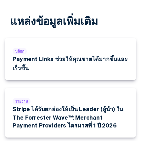
ฝรั่งเศส
Français
English
ฟินแลนด์
แหล่งข้อมูลเพิ่มเติม
English
Svenska
มอลตา
English
มาเลเซีย
English
简体中文
เม็กซิโก
บล็อก
Payment Links ช่วยให้คุณขายได้มากขึ้นและ
Español
English
ยิบรอลตาร์
เร็วขึ้น
English
เยอรมนี
Deutsch
English
โรมาเนีย
English
รายงาน
ลักเซมเบิร์ก
Stripe ได้รับยกย่องให้เป็น Leader (ผู้นำ) ใน
Français
Deutsch
English
The Forrester Wave™: Merchant
ลัตเวีย
English
Payment Providers ไตรมาสที่ 1 ปี 2026
ลิกเตนสไตน์
Deutsch
English