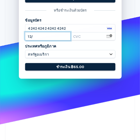
พาร์ทเนอร์
POWDUR
฿65.00
การก่อตั้งบริษัทสตาร์ทอัพ
Stripe App Marketplace
หรือชำระเงินด้วยบัตร
Climate
การขจัดคาร์บอน
ข้อมูลบัตร
4242 4242 4242 4242
ชุดผลิตภัณฑ์ Powdur Pure
12/24
CVC
https://buy.stripe.com/aF8fUK
ประเทศหรือภูมิภาค
สหรัฐอเมริกา
Stripe Sessions 2026
ดูว่า Stripe กำลังสร้างโครงสร้างพื้นฐานระบบเศรษฐกิจสำหรับ
Powered by
ข้อกำหนด
ความเป็นส่วนตัว
ชำระเงิน ฿65.00
AI อย่างไร
รับชมเลย