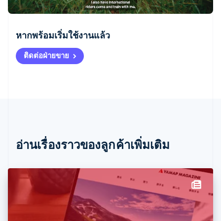
กรีซ
English
หากพร้อมเริ่มใช้งานแล้ว
เขตบริหารพิเศษฮ่องกง ประเทศจีน
English
简体中文
ติดต่อฝ่ายขาย
แคนาดา
English
Français
โครเอเชีย
English
Italiano
จีนแผ่นดินใหญ่
简体中文
English
ไซปรัส
English
ญี่ปุ่น
อ่านเรื่องราวของลูกค้าเพิ่มเติม
日本語
English
เดนมาร์ก
English
ไทย
ไทย
English
นอร์เวย์
English
นิวซีแลนด์