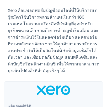
มากกว่า 125
ขายและ VAT
แพลตฟอร์ม
การใช้งาน
รายการ
Authorization
อัตโนมัติ
Revenue
แผนงานผลิตภัณฑ์
SaaS
ออกบัตรที่มีสเตเบิลคอยน์
Xero คือแพลตฟอร์มบัญชีออนไลน์ที่ให้บริการแก่
Boost
Recognition
การประชุมประจำปีแบบ
รองรับอยู่
ยกระดับการ
เซสชัน
ผู้สมัครใช้บริการหลายล้านคนในกว่า 180
จัดเตรียมและจัดการ
ระบบ
ยอมรับการ
ตำแหน่งงาน
บริการด้วยเอเจนต์
ประเทศ โดยรวมเครื่องมือที่สำคัญที่สุดสำหรับ
อัตโนมัติ
ชำระเงิน
Link
ห้องข่าว
ตามอุตสาหกรรม
การชำระเงินที่
สำหรับการ
Stripe
Stripe Press
ธุรกิจขนาดเล็ก รวมถึงการทำบัญชี เงินเดือน และ
Sigma
รวดเร็วขึ้น
ทำบัญชี
รายงานที่
การชำระเงินไว้ในแพลตฟอร์มเดียว แพลตฟอร์ม
บริษัท AI
แหล่งข้อมูล
ออกแบบเอง
แวดวงครีเอเตอร์
ที่ทรงพลังของ Xero ช่วยให้ลูกค้าสามารถจัดการ
Data
เกม
การติดต่อ
Pipeline
งานประจำวันให้เป็นอัตโนมัติ รับข้อมูลเชิงลึกได้
การบริการ การเดินทาง
การเชื่อมต่อการทำงาน
การซิงค์
และสันทนาการ
แอป
ติดต่อฝ่ายขาย
ทันเวลา และเชื่อมต่อกับข้อมูล แอปพลิเคชัน และ
ข้อมูล
ประกันภัย
ตัวอย่างโค้ด
สมัครเป็นพาร์ทเนอร์
สื่อและความบันเทิง
บล็อกของนักพัฒนา
นักบัญชีหรือพนักงานบัญชี เพื่อให้พวกเขาสามารถ
องค์กรไม่แสวงผลกำไร
สถานะ API
มุ่งเน้นไปยังสิ่งที่สำคัญจริงๆ ได้
บริการเฉพาะทาง
ภาครัฐ
เพิ่มเติม
ธุรกิจค้าปลีก
Product roadmap
ดูสิ่งที่กำลังจะมาถึง
Radar
ระบบนิเวศ
การป้องกันการฉ้อโกง
ผลิตภัณฑ์ที่ใช้
Atlas