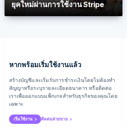
ยุคใหม่ผ่านการใช้งาน Stripe
Español
English
ยิบรอลตาร์
English
เยอรมนี
Deutsch
English
โรมาเนีย
English
ลักเซมเบิร์ก
Français
Deutsch
English
ลัตเวีย
English
หากพร้อมเริ่มใช้งานแล้ว
ลิกเตนสไตน์
Deutsch
English
ลิทัวเนีย
สร้างบัญชีและเริ่มรับการชำระเงินโดยไม่ต้องทำ
English
สัญญาหรือระบุรายละเอียดธนาคาร หรือติดต่อ
สเปน
เราเพื่อออกแบบแพ็กเกจสำหรับธุรกิจของคุณโดย
Español
English
สโลวาเกีย
เฉพาะ
English
สโลวีเนีย
English
Italiano
เริ่มใช้งาน
ติดต่อฝ่ายขาย
สวิตเซอร์แลนด์