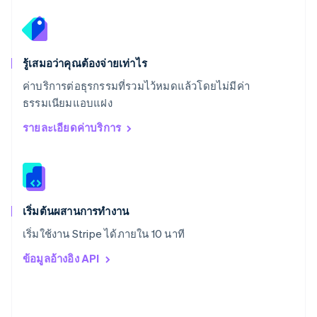
Deutsch
Français
Italiano
English
สวีเดน
Svenska
English
สหรัฐอเมริกา
English
Español
简体中文
รู้เสมอว่าคุณต้องจ่ายเท่าไร
สหรัฐอาหรับเอมิเรตส์
ค่าบริการต่อธุรกรรมที่รวมไว้หมดแล้วโดยไม่มีค่า
English
ธรรมเนียมแอบแฝง
สหราชอาณาจักร
English
รายละเอียดค่าบริการ
สาธารณรัฐเช็ก
English
สิงคโปร์
English
简体中文
ออสเตรเลีย
English
เริ่มต้นผสานการทำงาน
ออสเตรีย
เริ่มใช้งาน Stripe ได้ภายใน 10 นาที
Deutsch
English
อิตาลี
ข้อมูลอ้างอิง API
Italiano
English
อินเดีย
English
เอสโตเนีย