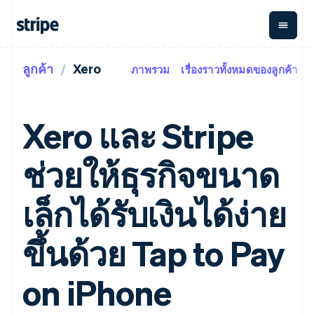
ลูกค้า
Xero
ภาพรวม
เรื่องราวทั้งหมดของลูกค้า
ตามขั้น
เอกสารประกอบ
เรียนรู้
การชำระเงิน
รายรับ
การ
แพลตฟอ
จัดการ
และ
องค์กร
Stripe Docs
บล็อก
เงิน
มาร์เก็ต
Payments
Billing
ธุรกิจสตาร์ทอัพ
ข้อมูลอ้างอิงเกี่ยวกับ API
เรื่องราวจากลูกค้า
Xero และ Stripe
การชำระเงิน
รายรับตาม
เพลส
ไลบรารีและ SDK
คู่มือ
ออนไลน์
แบบแผนล่วง
Stripe Apps
Global
Payment links
หน้า
Metronome
Payouts
Conne
ช่วยให้ธุรกิจขนาด
การชำร
ตามกรณีใช้งาน
การชำระเงิน
การเรียกเก็บ
เบิกจ่าย
เงินสำห
การสนับสนุน
แบบไม่ต้อง
เงินตามการ
ให้กับ
แพลตฟอ
คู่มือ
การค้าแบบใช้เอเจนต์
เล็กได้รับเงินได้ง่าย
เขียนโค้ด
Checkout
ใช้งาน
การชำระเงิน
บุคคลที่
อีคอมเมิร์ซ
รับการสนับสนุน
UI การชำระ
ตามรอบบิล
สาม
บริการทางการเงินที่ผสาน
รับการชำระเงินออนไลน์
แพ็กเกจการสนับสนุนที่ได้
การจัดการ
เงินสำเร็จรูป
รวมในตัว
ติดตั้งใช้งานการชำระเงิน
รับการจัดการ
ขึ้นด้วย Tap to Pay
การชำระเงิน
Elements
การทำงานอัตโนมัติด้าน
สำเร็จรูป
บริการเฉพาะทาง
องค์ประกอบ UI
ตามรอบบิล
Invoicing
การเงิน
สร้างแพลตฟอร์มหรือ
ครั้งเดียวหรือ
ที่ยืดหยุ่น
ธุรกิจทั่วโลก
มาร์เก็ตเพลส
on iPhone
ตามแบบแผน
วิธีการชำระ
การชำระเงินในแอป
จัดการการชำระเงินตาม
เงิน
ล่วงหน้า
Tax
มาร์เก็ตเพลส
รอบบิล
เข้าถึงได้
คิดภาษีการ
บริษัท
การจัดการเงิน
เสนอการเรียกเก็บเงินตาม