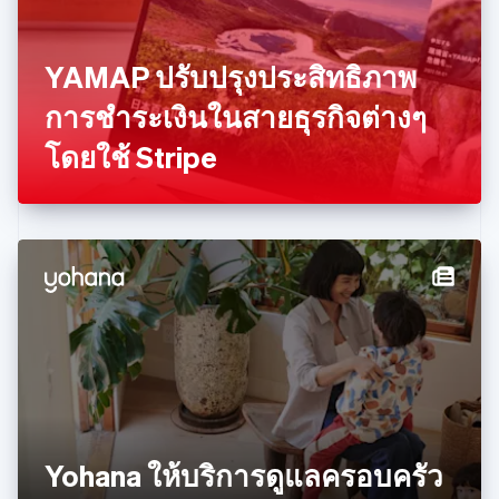
English
เนเธอร์แลนด์
Nederlands
English
YAMAP ปรับปรุงประสิทธิภาพ
บราซิล
Português
English
การชำระเงินในสายธุรกิจต่างๆ
บัลแกเรีย
โดยใช้ Stripe
English
เบลเยียม
Nederlands
Français
Deutsch
English
โปรตุเกส
Português
English
โปแลนด์
English
ฝรั่งเศส
Français
English
ฟินแลนด์
English
Svenska
มอลตา
English
มาเลเซีย
English
简体中文
Yohana ให้บริการดูแลครอบครัว
เม็กซิโก