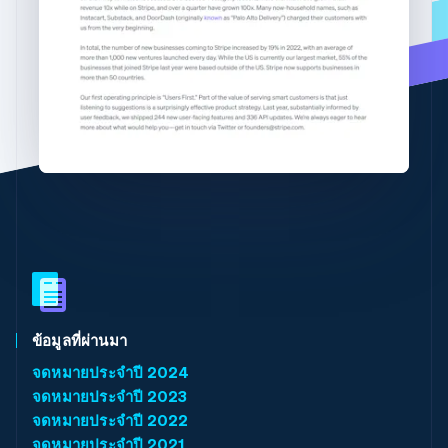
พาร์ทเนอร์
ฝรั่งเศส
การก่อตั้งบริษัทสตาร์ทอัพ
Stripe App Marketplace
Français
English
ฟินแลนด์
Climate
การขจัดคาร์บอน
English
Svenska
มอลตา
English
มาเลเซีย
English
简体中文
เม็กซิโก
Stripe Sessions 2026
Español
English
ดูว่า Stripe กำลังสร้างโครงสร้างพื้นฐานระบบเศรษฐกิจสำหรับ
ยิบรอลตาร์
AI อย่างไร
English
รับชมเลย
เยอรมนี
Deutsch
English
โรมาเนีย
English
ลักเซมเบิร์ก
ข้อมูลที่ผ่านมา
Français
Deutsch
English
จดหมายประจําปี 2024
ลัตเวีย
จดหมายประจําปี 2023
English
ลิกเตนสไตน์
จดหมายประจําปี 2022
Deutsch
English
จดหมายประจําปี 2021