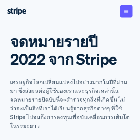
ตามขั้น
เอกสารประกอบ
เรียนรู้
จดหมายรายปี
การชำระเงิน
รายรับ
การ
แพลตฟอ
จัดการ
และ
องค์กร
Stripe Docs
บล็อก
เงิน
มาร์เก็ต
Payments
Billing
ธุรกิจสตาร์ทอัพ
ข้อมูลอ้างอิงเกี่ยวกับ API
เรื่องราวจากลูกค้า
2022 จาก Stripe
การชำระเงิน
รายรับตาม
เพลส
ไลบรารีและ SDK
คู่มือ
ออนไลน์
แบบแผนล่วง
Stripe Apps
Global
Payment links
หน้า
Metronome
กรีซ
Payouts
Conne
English
การชำร
ตามกรณีใช้งาน
การชำระเงิน
การเรียกเก็บ
เบิกจ่าย
เขตบริหารพิเศษฮ่องกง ประเทศจีน
เงินสำห
เศรษฐกิจโลกเปลี่ยนแปลงไปอย่างมากในปีที่ผ่าน
การสนับสนุน
แบบไม่ต้อง
เงินตามการ
ให้กับ
แพลตฟอ
English
简体中文
คู่มือ
การค้าแบบใช้เอเจนต์
เขียนโค้ด
Checkout
ใช้งาน
การชำระเงิน
มา ซึ่งส่งผลต่อผู้ใช้ของเราและธุรกิจเหล่านั้น
บุคคลที่
แคนาดา
อีคอมเมิร์ซ
รับการสนับสนุน
UI การชำระ
ตามรอบบิล
สาม
English
Français
จดหมายรายปีฉบับนี้จะสำรวจทุกสิ่งที่เกิดขึ้น ไม่
บริการทางการเงินที่ผสาน
รับการชำระเงินออนไลน์
แพ็กเกจการสนับสนุนที่ได้
การจัดการ
เงินสำเร็จรูป
โครเอเชีย
รวมในตัว
ติดตั้งใช้งานการชำระเงิน
รับการจัดการ
การชำระเงิน
Elements
ว่าจะเป็นสิ่งที่เราได้เรียนรู้จากธุรกิจต่างๆ ที่ใช้
การทำงานอัตโนมัติด้าน
สำเร็จรูป
บริการเฉพาะทาง
English
Italiano
องค์ประกอบ UI
ตามรอบบิล
Invoicing
Stripe ไปจนถึงการลงทุนเพื่อขับเคลื่อนการเติบโต
การเงิน
สร้างแพลตฟอร์มหรือ
จีนแผ่นดินใหญ่
ครั้งเดียวหรือ
ที่ยืดหยุ่น
ธุรกิจทั่วโลก
มาร์เก็ตเพลส
简体中文
English
ตามแบบแผน
วิธีการชำระ
ในระยะยาว
การชำระเงินในแอป
จัดการการชำระเงินตาม
ไซปรัส
เงิน
ล่วงหน้า
Tax
มาร์เก็ตเพลส
รอบบิล
เข้าถึงได้
คิดภาษีการ
English
บริษัท
การจัดการเงิน
เสนอการเรียกเก็บเงินตาม