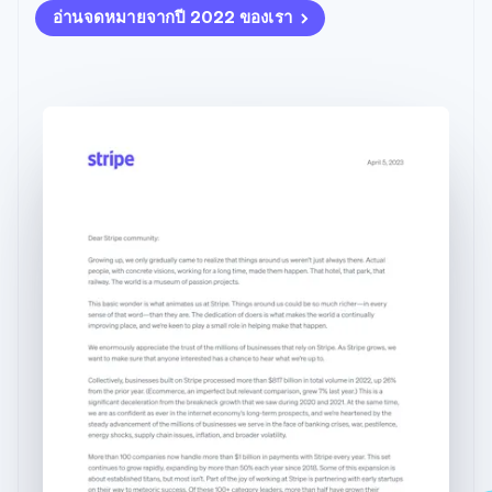
มากกว่า 125
ขายและ VAT
ญี่ปุ่น
อ่านจดหมายจากปี 2022 ของเรา
แพลตฟอร์ม
การใช้งาน
รายการ
Authorization
อัตโนมัติ
Revenue
日本語
English
แผนงานผลิตภัณฑ์
SaaS
ออกบัตรที่มีสเตเบิลคอยน์
Boost
Recognition
เดนมาร์ก
การประชุมประจำปีแบบ
รองรับอยู่
ยกระดับการ
เซสชัน
English
จัดเตรียมและจัดการ
ระบบ
ยอมรับการ
ตำแหน่งงาน
ไทย
บริการด้วยเอเจนต์
อัตโนมัติ
ชำระเงิน
Link
ห้องข่าว
ไทย
English
ตามอุตสาหกรรม
การชำระเงินที่
สำหรับการ
Stripe
Stripe Press
นอร์เวย์
Sigma
รวดเร็วขึ้น
ทำบัญชี
English
รายงานที่
บริษัท AI
นิวซีแลนด์
แหล่งข้อมูล
ออกแบบเอง
แวดวงครีเอเตอร์
English
Data
เกม
การติดต่อ
เนเธอร์แลนด์
Pipeline
การบริการ การเดินทาง
การเชื่อมต่อการทำงาน
การซิงค์
Nederlands
English
และสันทนาการ
แอป
ติดต่อฝ่ายขาย
ข้อมูล
ประกันภัย
ตัวอย่างโค้ด
สมัครเป็นพาร์ทเนอร์
บราซิล
สื่อและความบันเทิง
บล็อกของนักพัฒนา
Português
English
องค์กรไม่แสวงผลกำไร
สถานะ API
บัลแกเรีย
บริการเฉพาะทาง
English
ภาครัฐ
เพิ่มเติม
เบลเยียม
ธุรกิจค้าปลีก
Product roadmap
Nederlands
Français
Deutsch
English
ดูสิ่งที่กำลังจะมาถึง
โปรตุเกส
Português
English
Radar
ระบบนิเวศ
โปแลนด์
การป้องกันการฉ้อโกง
English
Atlas