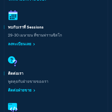
ลิทัวเนีย
English
สเปน
Español
English
สโลวาเกีย
พบกับเราที่ Sessions
English
สโลวีเนีย
29-30 เมษายน ที่ซานฟรานซิสโก
English
Italiano
สวิตเซอร์แลนด์
ลงทะเบียนเลย
Deutsch
Français
Italiano
English
สวีเดน
Svenska
English
สหรัฐอเมริกา
English
Español
简体中文
สหรัฐอาหรับเอมิเรตส์
ติดต่อเรา
English
พูดคุยกับฝ่ายขายของเรา
สหราชอาณาจักร
English
ติดต่อฝ่ายขาย
สาธารณรัฐเช็ก
English
สิงคโปร์
English
简体中文