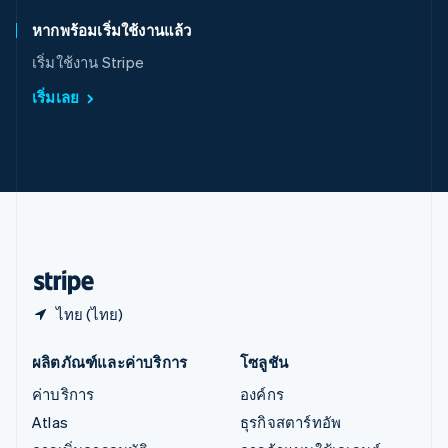
ออสเตรเลีย
English
หากพร้อมเริ่มใช้งานแล้ว
ออสเตรีย
เริ่มใช้งาน Stripe
Deutsch
English
อิตาลี
เริ่มเลย
Italiano
English
อินเดีย
English
เอสโตเนีย
English
ไอร์แลนด์
English
ฮังการี
English
ไทย (ไทย)
ผลิตภัณฑ์และค่าบริการ
โซลูชัน
ค่าบริการ
องค์กร
Atlas
ธุรกิจสตาร์ทอัพ