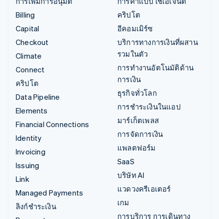
การเพิ่มการอนุมัติ
การค้าแบบใช้เอเจนต์
Billing
คริปโต
Capital
อีคอมเมิร์ซ
Checkout
บริการทางการเงินที่ผสาน
รวมในตัว
Climate
การทำงานอัตโนมัติด้าน
Connect
การเงิน
คริปโต
ธุรกิจทั่วโลก
Data Pipeline
การชำระเงินในแอป
Elements
มาร์เก็ตเพลส
Financial Connections
การจัดการเงิน
Identity
แพลตฟอร์ม
Invoicing
SaaS
Issuing
บริษัท AI
Link
แวดวงครีเอเตอร์
Managed Payments
เกม
ลิงก์ชำระเงิน
การบริการ การเดินทาง