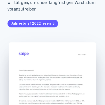
Data Pipeline
English
wir tätigen, um unser langfristiges Wachstum
Geldmanagement
Marktplatz auf
Zugriff auf mehr als
Datensynchronisierung
Deutschland
Produkt-Roadmap
Plattformen
Grundlagen der
voranzutreiben.
125
Deutsch
English
Stripe Sessions
SaaS
Abonnementverwaltung
Terminal
Estland
Karriere
Zahlungen vor Ort
Newsroom
So setzen Sie
English
Authorization
Jahresbrief 2022 lesen
Stripe Press
nutzungsbasierte
Festlandchina
Boost
Abrechnung um
简体中文
English
Nach Branche
Optimierung der
Stablecoin-gestützte
Finnland
Autorisierungsraten
Karten ausgeben: So
English
Svenska
Link
KI-Unternehmen
Kontakt
geht´s
Frankreich
Beschleunigter
Creator Economy
Bereitstellung und
Français
English
Bezahlvorgang
Gaming
Verwaltung von
Sales-Team
Gibraltar
Financial
Bewirtung, Reisen und
Diensten mit Agenten
kontaktieren
Connections
Freizeit
English
Partner werden
Verbundene
Versicherungen
Griechenland
Medien und
Finanzdaten
English
Unterhaltung
Ressourcen
Indien
Gemeinnützige
English
Organisationen
Irland
Fachdienstleistungen
App-Integrationen
Mehr
Öffentlicher Sektor
Code-Beispiele
English
Product roadmap
Einzelhandel
Entwickler-Blog
Italien
Ausblick
API-Status
Italiano
English
Japan
Radar