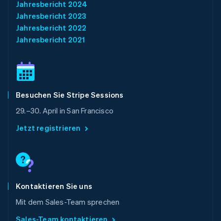
Jahresbericht 2024
Nederlands
English
Norwegen
Jahresbericht 2023
English
Jahresbericht 2022
Österreich
Jahresbericht 2021
Deutsch
English
Polen
English
Portugal
Português
English
Rumänien
Besuchen Sie Stripe Sessions
English
29.–30. April in San Francisco
Schweden
Svenska
English
Jetzt registrieren
Schweiz
Deutsch
Français
Italiano
English
Singapur
English
简体中文
Slowakei
English
Kontaktieren Sie uns
Slowenien
Mit dem Sales-Team sprechen
English
Italiano
Sonderverwaltungsregion Hongkong,
Sales-Team kontaktieren