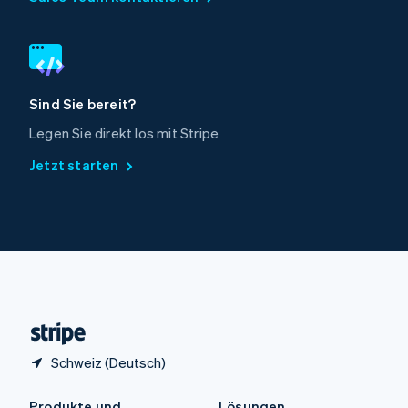
China
English
简体中文
Spanien
Español
English
Thailand
ไทย
English
Sind Sie bereit?
Tschechische Republik
Legen Sie direkt los mit Stripe
English
Ungarn
Jetzt starten
English
Vereinigte Arabische Emirate
English
Vereinigte Staaten
English
Español
简体中文
Vereinigtes Königreich
English
Zypern
English
Schweiz (Deutsch)
Produkte und
Lösungen