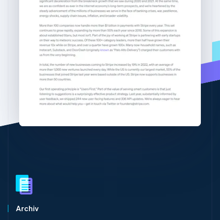
Betrugsprävention
日本語
English
Ecosystem
Kanada
Atlas
English
Français
Start-up-Gründung
Partner
Kroatien
Stripe App-Marktplatz
Climate
English
Italiano
CO₂-Entnahme
Lettland
English
Identity
Liechtenstein
Online-Identitätsprüfung
Deutsch
English
Litauen
English
Luxemburg
Français
Deutsch
English
Malaysia
Stripe-Sessions 2026
English
简体中文
Erfahren Sie, wie Stripe Lösungen für die Wirtschaft
Malta
Jetzt ansehen
English
Mexiko
Español
English
Neuseeland
English
Archiv
Niederlande