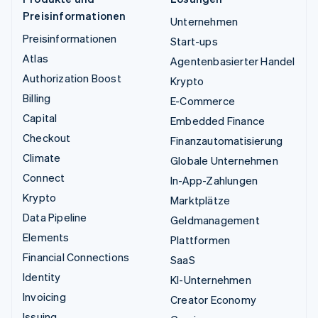
Preisinformationen
Unternehmen
Preisinformationen
Start-ups
Atlas
Agentenbasierter Handel
Authorization Boost
Krypto
Billing
E-Commerce
Capital
Embedded Finance
Checkout
Finanzautomatisierung
Climate
Globale Unternehmen
Connect
In-App-Zahlungen
Krypto
Marktplätze
Data Pipeline
Geldmanagement
Elements
Plattformen
Financial Connections
SaaS
Identity
KI-Unternehmen
Invoicing
Creator Economy
Issuing