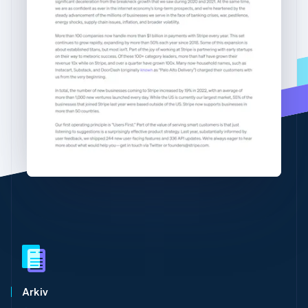
Identitetsverifiering online
Irland
Partner
English
Stripe App Marketplace
Italien
Italiano
English
Japan
日本語
English
Stripe Sessions 2026
Kanada
Se hur Stripe bygger den ekonomiska inf
English
Français
Titta nu
Kroatien
English
Italiano
Lettland
English
Liechtenstein
Deutsch
English
Litauen
English
Luxemburg
Français
Deutsch
English
Malaysia
English
简体中文
Malta
Arkiv
English