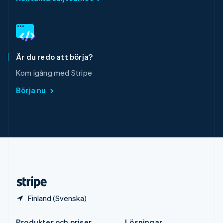
Spanien
Español
English
Storbritannien
English
Sverige
Svenska
English
Är du redo att börja?
Thailand
Kom igång med Stripe
ไทย
English
Tjeckien
Börja nu
English
Tyskland
Deutsch
English
Ungern
English
USA
English
Español
简体中文
Österrike
Deutsch
English
Finland (Svenska)
Produkter och priser
Lösningar