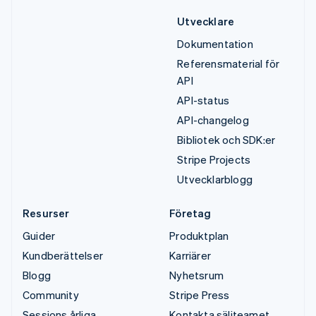
Utvecklare
Dokumentation
Referensmaterial för
API
API-status
API-changelog
Bibliotek och SDK:er
Stripe Projects
Utvecklarblogg
Resurser
Företag
Guider
Produktplan
Kundberättelser
Karriärer
Blogg
Nyhetsrum
Community
Stripe Press
Sessions årliga
Kontakta säljteamet