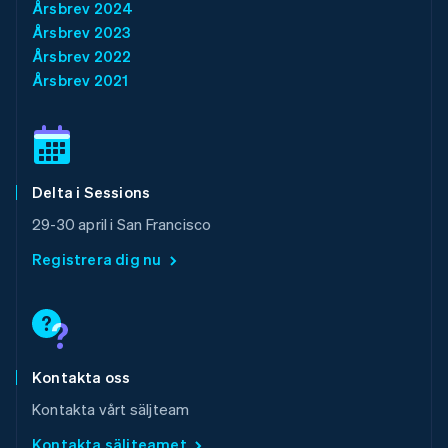
Årsbrev 2024
Mexiko
Årsbrev 2023
Español
English
Nederländerna
Årsbrev 2022
Nederlands
English
Årsbrev 2021
Norge
English
Nya Zeeland
English
Polen
Delta i Sessions
English
Portugal
29-30 april i San Francisco
Português
English
Rumänien
Registrera dig nu
English
Schweiz
Deutsch
Français
Italiano
English
Singapore
English
简体中文
Slovakien
Kontakta oss
English
Kontakta vårt säljteam
Slovenien
English
Italiano
Kontakta säljteamet