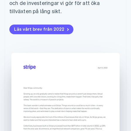
Godkännandeoptimeringar
Recognition
Företag
och de investeringar vi gör för att öka
Cypern
Plattformar
Erbjud
Link
Automatiserad
English
SaaS
användningsbaserad
tillväxten på lång sikt.
Accelererad kassaprocess
redovisning
Produktplan
Danmark
fakturering
Financial Connections
Stripe Sigma
Sessions årliga
Utfärda stablecoin-
English
Länkade finanskontodata
Anpassade
konferens
stödda kort
Estland
Läs vårt brev från 2022
rapporter
Karriärer
Tillhandahåll och
English
Efter bransch
Data Pipeline
Nyhetsrum
hantera tjänster med
Fastlandskina
Datasynkronisering
Stripe Press
agenter
简体中文
English
AI-företag
Finland
Kreatörsekonomi
English
Svenska
Spel
Frankrike
Besöksnäring, resor
Kontakt
Mer
Resurser
och fritid
Français
English
Product roadmap
Försäkringsbolag
Förenade Arabemiraten
Kontakta säljteamet
Se vad som kommer härnäst
Media och
Appintegrationer
Bli partner
English
underhållning
Kodexempel
Radar
Gibraltar
Ideella organisationer
Utvecklarblogg
Bedrägeribekämpning
English
Professionella tjänster
API-status
Offentlig sektor
Grekland
Atlas
Detaljhandel
Bolagsbildning för startups
English
Hongkong SAR, Kina
Climate
English
简体中文
Koldioxidinfångning
Indien
Ecosystem
Identity
English