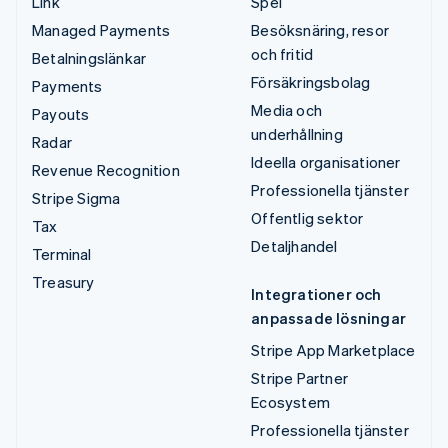
Link
Spel
Managed Payments
Besöksnäring, resor
och fritid
Betalningslänkar
Försäkringsbolag
Payments
Media och
Payouts
underhållning
Radar
Ideella organisationer
Revenue Recognition
Professionella tjänster
Stripe Sigma
Offentlig sektor
Tax
Detaljhandel
Terminal
Treasury
Integrationer och
anpassade lösningar
Stripe App Marketplace
Stripe Partner
Ecosystem
Professionella tjänster