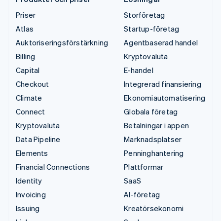
Priser
Storföretag
Atlas
Startup-företag
Auktoriseringsförstärkning
Agentbaserad handel
Billing
Kryptovaluta
Capital
E-handel
Checkout
Integrerad finansiering
Climate
Ekonomiautomatisering
Connect
Globala företag
Kryptovaluta
Betalningar i appen
Data Pipeline
Marknadsplatser
Elements
Penninghantering
Financial Connections
Plattformar
Identity
SaaS
Invoicing
AI-företag
Issuing
Kreatörsekonomi