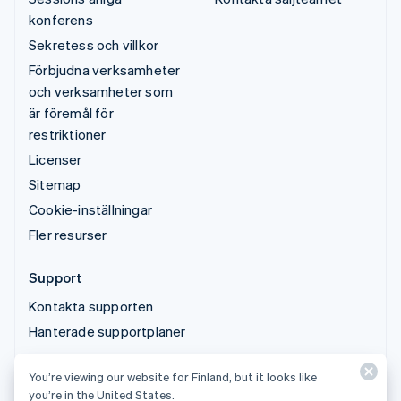
konferens
Sekretess och villkor
Förbjudna verksamheter
och verksamheter som
är föremål för
restriktioner
Licenser
Sitemap
Cookie-inställningar
Fler resurser
Support
Kontakta supporten
Hanterade supportplaner
© 2026 Stripe, LLC
You’re viewing our website for Finland, but it looks like
you’re in the United States.