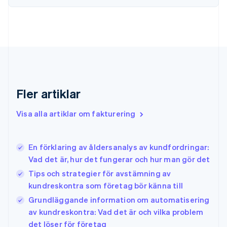
Frankrike
Français
English
Förenade Arabemiraten
English
Gibraltar
English
Grekland
English
Fler artiklar
Hongkong SAR, Kina
English
简体中文
Indien
Visa alla artiklar om fakturering
English
Irland
English
En förklaring av åldersanalys av kundfordringar:
Italien
Vad det är, hur det fungerar och hur man gör det
Italiano
English
Japan
Tips och strategier för avstämning av
日本語
English
kundreskontra som företag bör känna till
Kanada
Grundläggande information om automatisering
English
Français
av kundreskontra: Vad det är och vilka problem
Kroatien
English
Italiano
det löser för företag