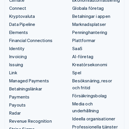
Connect
Globala företag
Kryptovaluta
Betalningar i appen
Data Pipeline
Marknadsplatser
Elements
Penninghantering
Financial Connections
Plattformar
Identity
SaaS
Invoicing
AI-företag
Issuing
Kreatörsekonomi
Link
Spel
Managed Payments
Besöksnäring, resor
och fritid
Betalningslänkar
Försäkringsbolag
Payments
Media och
Payouts
underhållning
Radar
Ideella organisationer
Revenue Recognition
Professionella tjänster
Stripe Sigma