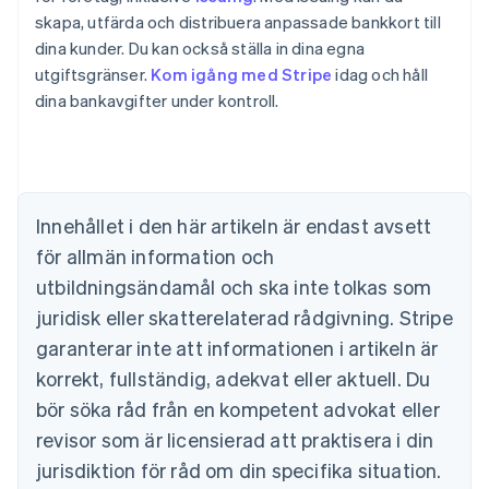
skapa, utfärda och distribuera anpassade bankkort till
dina kunder. Du kan också ställa in dina egna
utgiftsgränser.
Kom igång med Stripe
idag och håll
dina bankavgifter under kontroll.
Australien
English
Belgien
Nederlands
Français
Deutsch
English
Brasilien
Português
English
Innehållet i den här artikeln är endast avsett
Bulgarien
för allmän information och
English
Cypern
utbildningsändamål och ska inte tolkas som
English
juridisk eller skatterelaterad rådgivning. Stripe
Danmark
garanterar inte att informationen i artikeln är
English
Estland
korrekt, fullständig, adekvat eller aktuell. Du
English
bör söka råd från en kompetent advokat eller
Fastlandskina
revisor som är licensierad att praktisera i din
简体中文
English
Finland
jurisdiktion för råd om din specifika situation.
English
Svenska