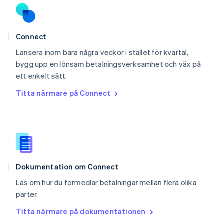
Portugal
Português
English
Rumänien
English
Connect
Schweiz
Lansera inom bara några veckor i stället för kvartal,
Deutsch
Français
Italiano
English
bygg upp en lönsam betalningsverksamhet och väx på
Singapore
English
简体中文
ett enkelt sätt.
Slovakien
Titta närmare på Connect
English
Slovenien
English
Italiano
Spanien
Español
English
Storbritannien
English
Dokumentation om Connect
Sverige
Svenska
English
Läs om hur du förmedlar betalningar mellan flera olika
Thailand
parter.
ไทย
English
Tjeckien
Titta närmare på dokumentationen
English