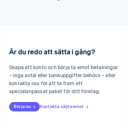
Lettland
English
Liechtenstein
Deutsch
English
Litauen
English
Luxemburg
Français
Deutsch
English
Är du redo att sätta i gång?
Malaysia
English
简体中文
Malta
Skapa ett konto och börja ta emot betalningar
English
Mexiko
– inga avtal eller bankuppgifter behövs – eller
Español
English
kontakta oss för att ta fram ett
Nederländerna
specialanpassat paket för ditt företag.
Nederlands
English
Norge
English
Börja nu
Kontakta säljteamet
Nya Zeeland
English
Polen
English