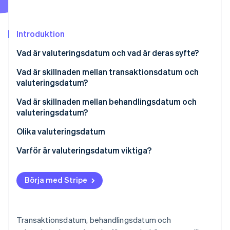
Identitetsverifiering online
Partner
Stripe App Marketplace
Introduktion
Vad är valuteringsdatum och vad är deras syfte?
Stripe Sessions 2026
Vad är skillnaden mellan transaktionsdatum och
Se hur Stripe bygger den ekonomiska inf
Titta nu
valuteringsdatum?
Vad är skillnaden mellan behandlingsdatum och
valuteringsdatum?
Olika valuteringsdatum
Valuteringsdatum för en check
Varför är valuteringsdatum viktiga?
Valuteringsdatum för en utbetalning
Börja med Stripe
Valuteringsdatum för en kontantinsättning
Valuteringsdatum för en intern utbetalning
Transaktionsdatum, behandlingsdatum och
Valuteringsdatum för korttransaktioner med