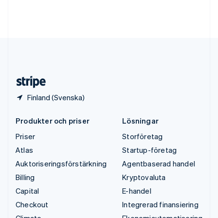
Tyskland
Deutsch
English
Ungern
English
USA
English
Español
简体中文
Österrike
Deutsch
English
Finland (Svenska)
Produkter och priser
Lösningar
Priser
Storföretag
Atlas
Startup-företag
Auktoriseringsförstärkning
Agentbaserad handel
Billing
Kryptovaluta
Capital
E-handel
Checkout
Integrerad finansiering
Climate
Ekonomiautomatisering