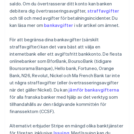
saldo. Om du övertrasserar ditt konto kan banken
debitera dig övertrasseringsavgifter,
straffavgifter
och till och med avgifter för betalningsincidenter. Du
kan läsa mer om
bankavgifter
i vår artikel om ämnet.
För att begränsa dina bankavgifter (särskilt
straffavgifter) kan det vara bäst att välja en
internetbank eller ett avgiftsfritt bankkonto. De flesta
onlinebanker som BforBank, BoursoBank (tidigare
Boursorama Banque), Hello bank, Fortuneo, Orange
Bank, N26, Revolut, Nickel och Ma French Bank tar inte
ut några straffavgifter (eller övertrasseringsavgifter
när det gäller Nickel). Du kan
jämför bankavgifterna
för alla franska banker med hjälp av det verktyg som
tillhandahålls av den rådgivande kommittén för
finanssektorn (CCSF).
Alternativt erbjuder Stripe en mängd olika banktjänster
för företag, inklusive
Issuing
. Med Issuing kan du