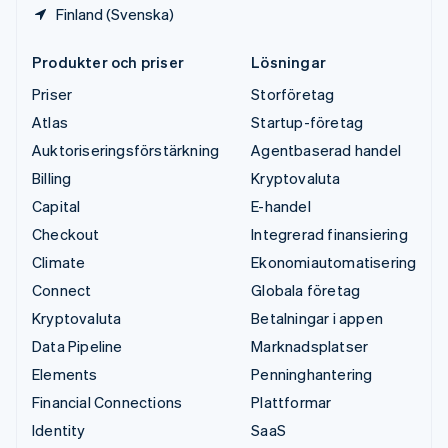
Finland (Svenska)
Produkter och priser
Lösningar
Priser
Storföretag
Atlas
Startup-företag
Auktoriseringsförstärkning
Agentbaserad handel
Billing
Kryptovaluta
Capital
E-handel
Checkout
Integrerad finansiering
Climate
Ekonomiautomatisering
Connect
Globala företag
Kryptovaluta
Betalningar i appen
Data Pipeline
Marknadsplatser
Elements
Penninghantering
Financial Connections
Plattformar
Identity
SaaS