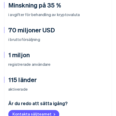
Minskning på 35 %
i avgifter för behandling av kryptovaluta
70 miljoner USD
i bruttoförsäljning
1 miljon
registrerade användare
115 länder
aktiverade
Australien
English
Är du redo att sätta igång?
Belgien
Nederlands
Français
Deutsch
English
Kontakta säljteamet
Brasilien