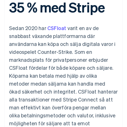
35 % med Stripe
Godkännandeoptimeringar
Recognition
Företag
Plattformar
Erbjud
Link
Automatiserad
SaaS
användningsbaserad
Accelererad kassaprocess
redovisning
Produktplan
fakturering
Financial Connections
Stripe Sigma
Sessions årliga
Utfärda stablecoin-
Länkade finanskontodata
Anpassade
konferens
stödda kort
Sedan 2020 har
CSFloat
varit en av de
rapporter
Karriärer
Tillhandahåll och
Efter bransch
Data Pipeline
Nyhetsrum
hantera tjänster med
snabbast växande plattformarna där
Datasynkronisering
Stripe Press
agenter
användarna kan köpa och sälja digitala varor i
AI-företag
Kreatörsekonomi
videospelet
Counter-Strike
. Som en
Spel
marknadsplats för privatpersoner erbjuder
Besöksnäring, resor
Kontakt
Mer
Resurser
och fritid
CSFloat fördelar för både köpare och säljare.
Product roadmap
Försäkringsbolag
Kontakta säljteamet
Se vad som kommer härnäst
Media och
Appintegrationer
Köparna kan betala med hjälp av olika
Bli partner
underhållning
Kodexempel
Radar
metoder medan säljarna kan handla med
Ideella organisationer
Utvecklarblogg
Bedrägeribekämpning
Professionella tjänster
API-status
ökad säkerhet och integritet. CSFloat hanterar
Offentlig sektor
Atlas
alla transaktioner med Stripe Connect så att
Detaljhandel
Bolagsbildning för startups
man effektivt kan överföra pengar mellan
Climate
olika betalningsmetoder och valutor, inklusive
Koldioxidinfångning
Ecosystem
möjligheten för säljare att ta emot
Identity