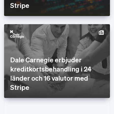
Stripe
English
简体中文
Indien
English
Irland
English
Italien
Italiano
English
Japan
日本語
English
Kanada
English
Français
Dale Carnegie erbjuder
Kroatien
English
Italiano
kreditkortsbehandling i 24
Lettland
English
länder och 16 valutor med
Liechtenstein
Stripe
Deutsch
English
Litauen
English
Luxemburg
Français
Deutsch
English
Malaysia