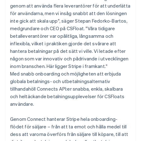
genom att använda flera leverantörer för att underlätta
för användarna, men vi insåg snabbt att den lösningen
inte gick att skala upp", säger Stepan Fedorko-Bartos,
medgrundare och CEO på CSFloat. "Våra tidigare
betalleverantörer var opålitliga, långsamma och
inflexibla, vilket i praktiken gjorde det svårare att
hantera betalningar på det sätt vi ville. Vi letade efter
någon som var innovativ och pådrivande i utvecklingen
inom branschen. Här ligger Stripe i framkant."
Med snabb onboarding och möjligheten att erbjuda
globala betalnings- och utbetalningsalternativ
tillhandahöll Connects API:er snabba, enkla, skalbara
och heltäckande betalningsupplevelser för CSFloats
användare.
Genom Connect hanterar Stripe hela onboarding-
flödet för säljare – från att ta emot och hålla medel till
dess att varorna överförs från säljare till köpare, till att