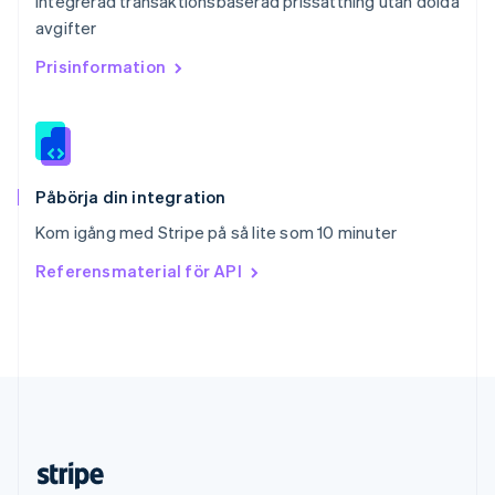
Integrerad transaktionsbaserad prissättning utan dolda
English
avgifter
Slovenien
English
Italiano
Prisinformation
Spanien
Español
English
Storbritannien
English
Sverige
Svenska
English
Påbörja din integration
Thailand
Kom igång med Stripe på så lite som 10 minuter
ไทย
English
Tjeckien
Referensmaterial för API
English
Tyskland
Deutsch
English
Ungern
English
USA
English
Español
简体中文
Österrike
Deutsch
English