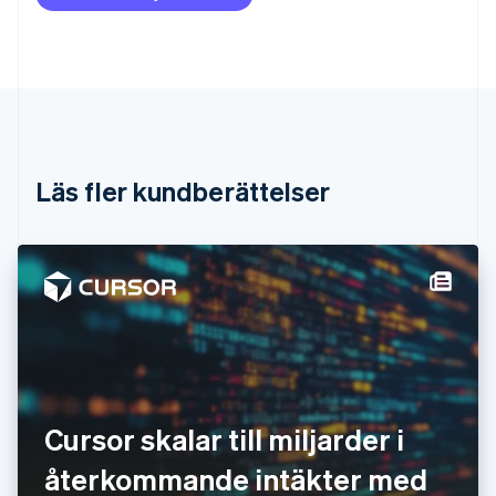
Português
English
Bulgarien
English
Cypern
English
Danmark
English
Estland
Läs fler kundberättelser
English
Fastlandskina
简体中文
English
Finland
English
Svenska
Frankrike
Français
English
Förenade Arabemiraten
English
Gibraltar
English
Cursor skalar till miljarder i
Grekland
English
återkommande intäkter med
Hongkong SAR, Kina