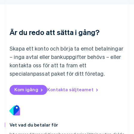
English
简体中文
Malta
English
Mexiko
Español
English
Är du redo att sätta i gång?
Nederländerna
Nederlands
English
Norge
Skapa ett konto och börja ta emot betalningar
English
– inga avtal eller bankuppgifter behövs – eller
Nya Zeeland
kontakta oss för att ta fram ett
English
Polen
specialanpassat paket för ditt företag.
English
Portugal
Português
English
Kom igång
Kontakta säljteamet
Rumänien
English
Schweiz
Deutsch
Français
Italiano
English
Singapore
English
简体中文
Vet vad du betalar för
Slovakien