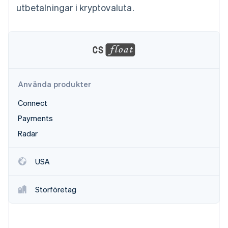
Identitetsverifiering online
utbetalningar i kryptovaluta.
Partner
Stripe App Marketplace
Stripe Sessions 2026
Se hur Stripe bygger den ekonomiska inf
Titta nu
Använda produkter
Connect
Payments
Radar
USA
Storföretag