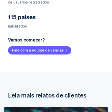
de usuários registrados
115 países
habilitados
Vamos começar?
Alemanha
Fale com a equipe de vendas
Deutsch
English
Austrália
English
Áustria
Deutsch
English
Bélgica
Nederlands
Français
Deutsch
English
Brasil
Português
English
Leia mais relatos de clientes
Bulgária
English
Canadá
English
Français