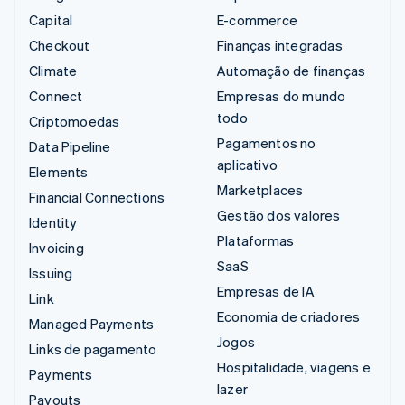
Capital
E-commerce
Checkout
Finanças integradas
Climate
Automação de finanças
Connect
Empresas do mundo
todo
Criptomoedas
Pagamentos no
Data Pipeline
aplicativo
Elements
Marketplaces
Financial Connections
Gestão dos valores
Identity
Plataformas
Invoicing
SaaS
Issuing
Empresas de IA
Link
Economia de criadores
Managed Payments
Jogos
Links de pagamento
Hospitalidade, viagens e
Payments
lazer
Payouts