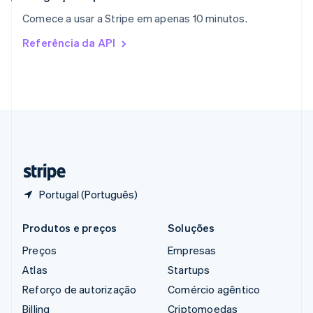
República Tcheca
Comece a usar a Stripe em apenas 10 minutos.
English
Romênia
Referência da API
English
Singapura
English
简体中文
Suécia
Svenska
English
Suíça
Deutsch
Français
Italiano
English
Tailândia
ไทย
English
Portugal (Português)
Produtos e preços
Soluções
Preços
Empresas
Atlas
Startups
Reforço de autorização
Comércio agêntico
Billing
Criptomoedas