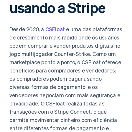
usando a Stripe
flexíveis de IU
Recognition
Marketplaces
Gerenciar assinaturas
Formas de
Automação
Plano de ação do
Gestão dos valores
Ofereça cobrança por
pagamento
contábil
produto
Plataformas
uso
Acesso a mais
Stripe Sigma
Conferência anual das
SaaS
Emita cartões
de 125
Relatórios
sessões
respaldados por
Desde 2020, a
CSFloat
é uma das plataformas
Terminal
personalizados
Carreiras
stablecoins
Pagamentos
Data Pipeline
Sala de imprensa
Provisione e gerencie
de crescimento mais rápido onde os usuários
presenciais
Sincronização
Stripe Press
serviços com agentes
Por setor
podem comprar e vender produtos digitais no
Authorization
de dados
Boost
jogo multijogador
Counter-Strike
. Como um
Otimizações
Empresas de IA
marketplace ponto a ponto, o CSFloat oferece
de aceitação
Economia de criadores
Contato
Recursos
Link
benefícios para compradores e vendedores:
Checkout
Jogos
Fale com a equipe de
Hospitalidade, viagens
Integrações de
os compradores podem pagar usando
acelerado
vendas
e lazer
aplicativos
Financial
Seja um parceiro
diversas formas de pagamento, e os
Seguros
Exemplos de códigos
Connections
Mídia e entretenimento
Blog de
Dados de
vendedores negociam com mais segurança e
desenvolvedores
contas
privacidade. O CSFloat realiza todas as
Organizações sem fins
Status da API
vinculadas
lucrativos
transações com o Stripe Connect, o que
Serviços profissionais
permite movimentar dinheiro com eficiência
Setor público
Mais
Varejo
entre diferentes formas de pagamento e
Product roadmap