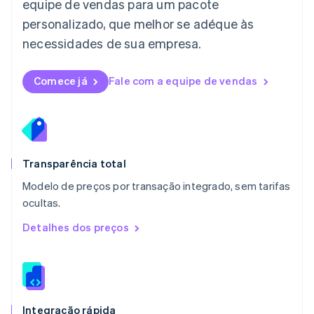
equipe de vendas para um pacote
Luxemburgo
personalizado, que melhor se adéque às
Français
Deutsch
English
Malásia
necessidades de sua empresa.
English
简体中文
Malta
English
Comece já
Fale com a equipe de vendas
México
Español
English
Noruega
English
Nova Zelândia
English
Transparência total
Países Baixos
Modelo de preços por transação integrado, sem tarifas
Nederlands
English
ocultas.
Polônia
English
Detalhes dos preços
Portugal
Português
English
RAE de Hong Kong, China
English
简体中文
Reino Unido
English
Integração rápida