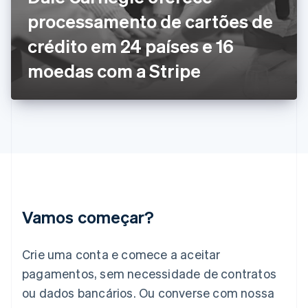
França
processamento de cartões de
Français
English
Gibraltar
crédito em 24 países e 16
English
Grécia
moedas com a Stripe
English
Hungria
English
Índia
English
Irlanda
English
Itália
Italiano
English
Japão
Vamos começar?
日本語
English
Letônia
English
Crie uma conta e comece a aceitar
Liechtenstein
pagamentos, sem necessidade de contratos
Deutsch
English
Lituânia
ou dados bancários. Ou converse com nossa
English