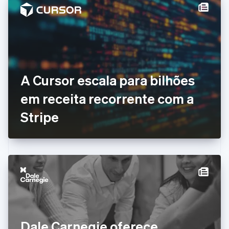
China continental
简体中文
English
Chipre
English
Croácia
English
Italiano
Dinamarca
A Cursor escala para bilhões
English
Emirados Árabes Unidos
em receita recorrente com a
English
Eslováquia
Stripe
English
Eslovênia
English
Italiano
Espanha
Español
English
Estados Unidos
English
Español
简体中文
Estônia
English
Finlândia
Dale Carnegie oferece
English
Svenska