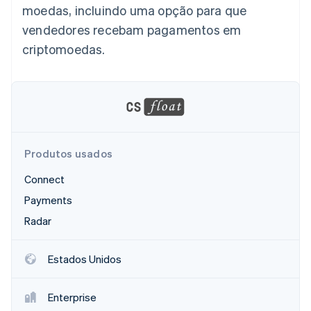
moedas, incluindo uma opção para que
Veja o que está chegando
vendedores recebam pagamentos em
Radar
Ecossistema
Prevenção de fraudes
criptomoedas.
Parceiros
Atlas
Stripe App Marketplace
Incorporação de startups
Climate
Remoção de carbono
Identity
Verificação de identidade
Produtos usados
Connect
Payments
Radar
Stripe Sessions 2026
Veja como a Stripe está construindo a infraestrutura econ
Assista agora
Estados Unidos
Enterprise