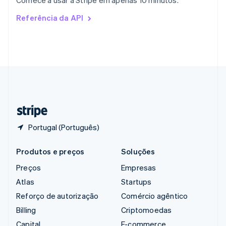
Comece a usar a Stripe em apenas 10 minutos.
English
Romênia
Referência da API
English
Singapura
English
简体中文
Suécia
Svenska
English
Suíça
Deutsch
Français
Italiano
English
Tailândia
ไทย
English
Portugal (Português)
Produtos e preços
Soluções
Preços
Empresas
Atlas
Startups
Reforço de autorização
Comércio agêntico
Billing
Criptomoedas
Capital
E-commerce