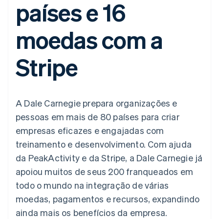
países e 16
flexíveis de IU
Recognition
Marketplaces
Gerenciar assinaturas
Formas de
Automação
Plano de ação do
Gestão dos valores
Ofereça cobrança por
pagamento
contábil
produto
Plataformas
uso
moedas com a
Acesso a mais
Stripe Sigma
Conferência anual das
SaaS
Emita cartões
de 125
Relatórios
sessões
respaldados por
Terminal
personalizados
Carreiras
stablecoins
Stripe
Pagamentos
Data Pipeline
Sala de imprensa
Provisione e gerencie
presenciais
Sincronização
Stripe Press
serviços com agentes
Por setor
Authorization
de dados
Boost
Otimizações
Empresas de IA
A Dale Carnegie prepara organizações e
de aceitação
Economia de criadores
Contato
Recursos
Link
pessoas em mais de 80 países para criar
Checkout
Jogos
Fale com a equipe de
Hospitalidade, viagens
Integrações de
empresas eficazes e engajadas com
acelerado
vendas
e lazer
aplicativos
Financial
Seja um parceiro
treinamento e desenvolvimento. Com ajuda
Seguros
Exemplos de códigos
Connections
Mídia e entretenimento
Blog de
Dados de
da PeakActivity e da Stripe, a Dale Carnegie já
desenvolvedores
contas
apoiou muitos de seus 200 franqueados em
Organizações sem fins
Status da API
vinculadas
lucrativos
todo o mundo na integração de várias
Serviços profissionais
moedas, pagamentos e recursos, expandindo
Setor público
Mais
Varejo
ainda mais os benefícios da empresa.
Product roadmap