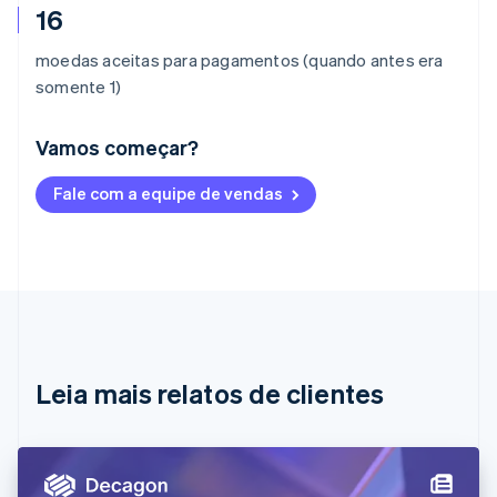
16
moedas aceitas para pagamentos (quando antes era
somente 1)
Vamos começar?
Alemanha
Fale com a equipe de vendas
Deutsch
English
Austrália
English
Áustria
Deutsch
English
Bélgica
Nederlands
Français
Deutsch
English
Brasil
Português
English
Leia mais relatos de clientes
Bulgária
English
Canadá
English
Français
China continental