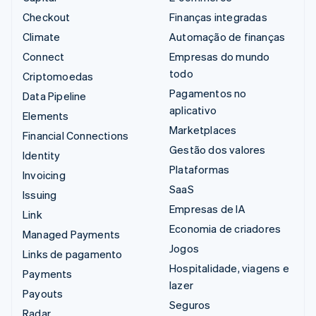
Checkout
Finanças integradas
Climate
Automação de finanças
Connect
Empresas do mundo
todo
Criptomoedas
Pagamentos no
Data Pipeline
aplicativo
Elements
Marketplaces
Financial Connections
Gestão dos valores
Identity
Plataformas
Invoicing
SaaS
Issuing
Empresas de IA
Link
Economia de criadores
Managed Payments
Jogos
Links de pagamento
Hospitalidade, viagens e
Payments
lazer
Payouts
Seguros
Radar