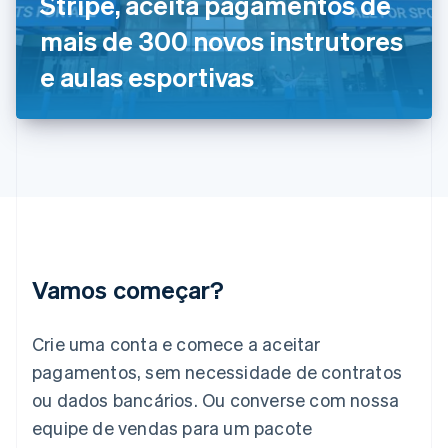
Stripe, aceita pagamentos de
Français
English
Gibraltar
mais de 300 novos instrutores
English
Grécia
e aulas esportivas
English
Hungria
English
Índia
English
Irlanda
English
Itália
Italiano
English
Japão
Vamos começar?
日本語
English
Letônia
English
Crie uma conta e comece a aceitar
Liechtenstein
pagamentos, sem necessidade de contratos
Deutsch
English
Lituânia
ou dados bancários. Ou converse com nossa
English
equipe de vendas para um pacote
Luxemburgo