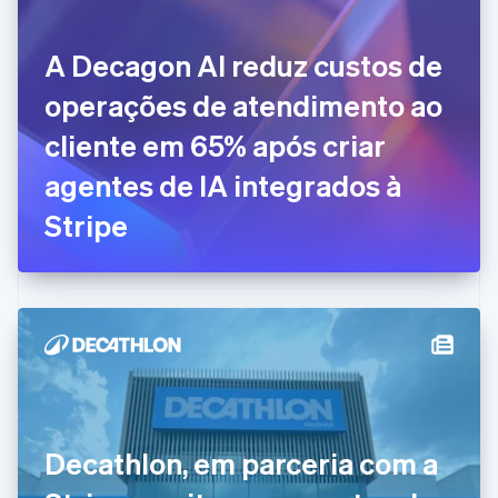
简体中文
English
Chipre
English
A Decagon AI reduz custos de
Croácia
English
Italiano
operações de atendimento ao
Dinamarca
cliente em 65% após criar
English
Emirados Árabes Unidos
agentes de IA integrados à
English
Eslováquia
Stripe
English
Eslovênia
English
Italiano
Espanha
Español
English
Estados Unidos
English
Español
简体中文
Estônia
English
Finlândia
Decathlon, em parceria com a
English
Svenska
França