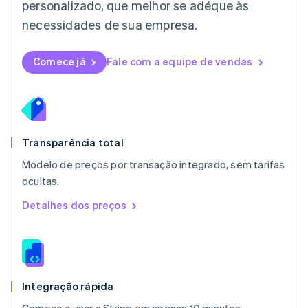
personalizado, que melhor se adéque às
Français
Deutsch
English
Malásia
necessidades de sua empresa.
English
简体中文
Malta
English
Comece já
Fale com a equipe de vendas
México
Español
English
Noruega
English
Nova Zelândia
English
Transparência total
Países Baixos
Modelo de preços por transação integrado, sem tarifas
Nederlands
English
ocultas.
Polônia
English
Detalhes dos preços
Portugal
Português
English
RAE de Hong Kong, China
English
简体中文
Reino Unido
English
Integração rápida
República Tcheca