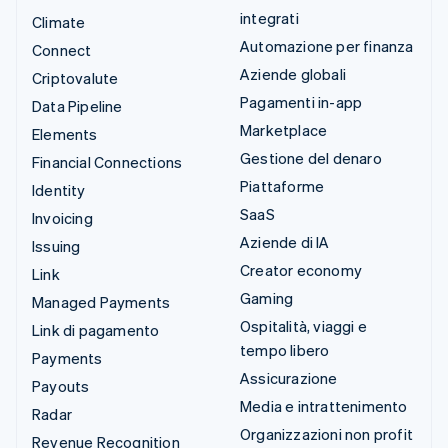
integrati
Climate
Automazione per finanza
Connect
Aziende globali
Criptovalute
Pagamenti in-app
Data Pipeline
Marketplace
Elements
Gestione del denaro
Financial Connections
Piattaforme
Identity
SaaS
Invoicing
Aziende di IA
Issuing
Creator economy
Link
Gaming
Managed Payments
Ospitalità, viaggi e
Link di pagamento
tempo libero
Payments
Assicurazione
Payouts
Media e intrattenimento
Radar
Organizzazioni non profit
Revenue Recognition