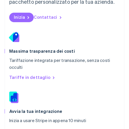
pacchetto personalizzato per la tua azienda.
Nederlands
English
Polonia
English
Inizia
Contattaci
Portogallo
Português
English
RAS di Hong Kong, Cina
English
简体中文
Regno Unito
English
Massima trasparenza dei costi
Repubblica Ceca
Tariffazione integrata per transazione, senza costi
English
occulti
Romania
English
Tariffe in dettaglio
Singapore
English
简体中文
Slovacchia
English
Slovenia
English
Italiano
Avvia la tua integrazione
Spagna
Inizia a usare Stripe in appena 10 minuti
Español
English
Stati Uniti