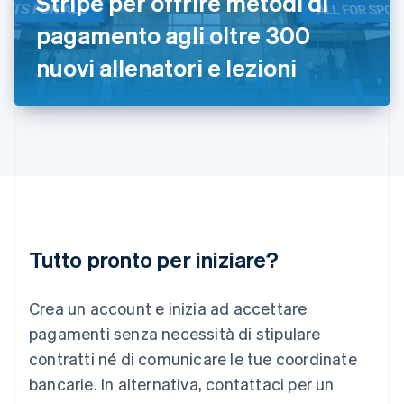
Stripe per offrire metodi di
English
pagamento agli oltre 300
Italia
Italiano
English
nuovi allenatori e lezioni
Lettonia
English
Liechtenstein
Deutsch
English
Lituania
English
Lussemburgo
Français
Deutsch
English
Malaysia
English
简体中文
Tutto pronto per iniziare?
Malta
English
Messico
Crea un account e inizia ad accettare
Español
English
Norvegia
pagamenti senza necessità di stipulare
English
contratti né di comunicare le tue coordinate
Nuova Zelanda
bancarie. In alternativa, contattaci per un
English
Paesi Bassi