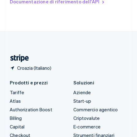
Documentazione di riferimento dell'API
English
Español
简体中文
Svezia
Svenska
English
Svizzera
Deutsch
Français
Italiano
English
Thailandia
ไทย
English
Ungheria
English
Croazia (Italiano)
Prodotti e prezzi
Soluzioni
Tariffe
Aziende
Atlas
Start-up
Authorization Boost
Commercio agentico
Billing
Criptovalute
Capital
E-commerce
Checkout
Strumenti finanziari