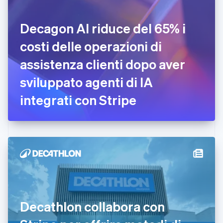
English
Italiano
Danimarca
Decagon AI riduce del 65% i
English
Emirati Arabi Uniti
costi delle operazioni di
English
Estonia
assistenza clienti dopo aver
English
sviluppato agenti di IA
Finlandia
English
Svenska
integrati con Stripe
Francia
Français
English
Germania
Deutsch
English
Giappone
日本語
English
Gibilterra
English
Grecia
English
India
Decathlon collabora con
English
Irlanda