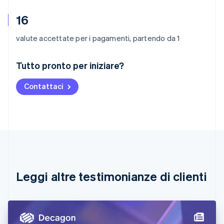
16
valute accettate per i pagamenti, partendo da 1
Australia
Tutto pronto per iniziare?
English
Austria
Contattaci
Deutsch
English
Belgio
Nederlands
Français
Deutsch
English
Brasile
Português
English
Bulgaria
English
Canada
English
Français
Leggi altre testimonianze di clienti
Cina continentale
简体中文
English
Cipro
English
Croazia