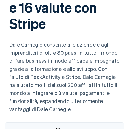
e 16 valute con
utente
Automazione
Gestione del denaro
Gestire gli
flessibile
Metodi di
della contabilità
Roadmap del prodotto
Piattaforme
abbonamenti
pagamento
Stripe Sigma
Conferenza annuale
SaaS
Offrire addebiti in base
Stripe
Accesso a
Report
Sessions
all'utilizzo
oltre 125
personalizzati
Lavora con noi
Emettere carte
Terminal
Data Pipeline
Sala stampa
garantite da stablecoin
Pagamenti di
Sincronizzazione
Stripe Press
Per settore
persona
dei dati
Esegui il provisioning e
Dale Carnegie consente alle aziende e agli
Authorization
gestisci i servizi con gli
Boost
Aziende di IA
agenti
imprenditori di oltre 80 paesi in tutto il mondo
Accettazione
Creator economy
Recapiti
di fare business in modo efficace e impegnato
ottimizzata
Gaming
Link
Ospitalità, viaggi e
Contattaci
grazie alla formazione e allo sviluppo. Con
Pagamento
tempo libero
Diventa nostro partner
Risorse
Assicurazione
l'aiuto di PeakActivity e Stripe, Dale Carnegie
accelerato
Media e
Financial
ha aiutato molti dei suoi 200 affiliati in tutto il
intrattenimento
Integrazioni app
Connections
Organizzazioni non
Esempi di codice
Conti finanziari
mondo a integrare più valute, pagamenti e
profit
Blog per sviluppatori
collegati
funzionalità, espandendo ulteriormente i
Servizi professionali
Stato dell'API
Pubblica
vantaggi di Dale Carnegie.
amministrazione
Commercio al dettaglio
Altro
Product roadmap