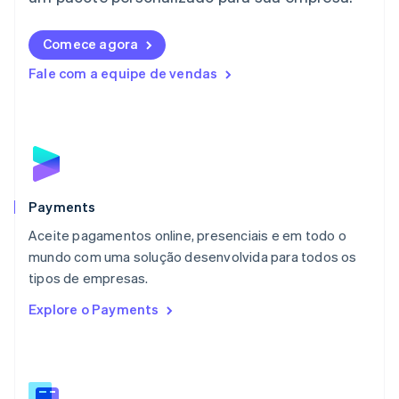
Liechtenstein
Deutsch
English
Comece agora
Lituânia
English
Fale com a equipe de vendas
Luxemburgo
Français
Deutsch
English
Malásia
English
简体中文
Malta
English
México
Español
English
Payments
Noruega
Aceite pagamentos online, presenciais e em todo o
English
mundo com uma solução desenvolvida para todos os
Nova Zelândia
English
tipos de empresas.
Países Baixos
Explore o Payments
Nederlands
English
Polônia
English
Portugal
Português
English