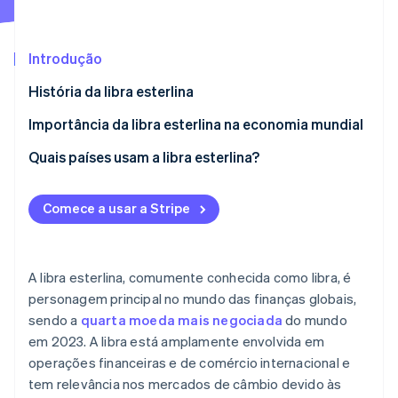
Veja o que está chegando
Radar
Ecossistema
Prevenção de fraudes
Introdução
Parceiros
Atlas
História da libra esterlina
Stripe App Marketplace
Incorporação de startups
Importância da libra esterlina na economia mundial
Climate
Remoção de carbono
Quais países usam a libra esterlina?
Identity
Verificação de identidade
Comece a usar a Stripe
A libra esterlina, comumente conhecida como libra, é
Stripe Sessions 2026
personagem principal no mundo das finanças globais,
Veja como a Stripe está construindo a infraestrutura econ
sendo a
quarta moeda mais negociada
do mundo
Assista agora
em 2023. A libra está amplamente envolvida em
operações financeiras e de comércio internacional e
tem relevância nos mercados de câmbio devido às