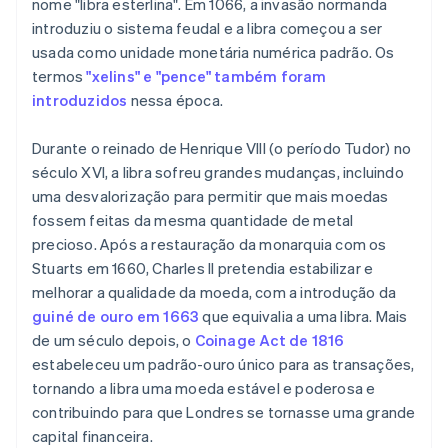
nome "libra esterlina". Em 1066, a invasão normanda
introduziu o sistema feudal e a libra começou a ser
usada como unidade monetária numérica padrão. Os
termos
"xelins" e "pence" também foram
introduzidos
nessa época.
Durante o reinado de Henrique VIII (o período Tudor) no
século XVI, a libra sofreu grandes mudanças, incluindo
uma desvalorização para permitir que mais moedas
fossem feitas da mesma quantidade de metal
precioso. Após a restauração da monarquia com os
Stuarts em 1660, Charles II pretendia estabilizar e
melhorar a qualidade da moeda, com a introdução da
guiné de ouro em 1663
que equivalia a uma libra. Mais
de um século depois, o
Coinage Act de 1816
estabeleceu um padrão-ouro único para as transações,
tornando a libra uma moeda estável e poderosa e
contribuindo para que Londres se tornasse uma grande
capital financeira.