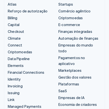
Atlas
Startups
Reforço de autorização
Comércio agêntico
Billing
Criptomoedas
Capital
E-commerce
Checkout
Finanças integradas
Climate
Automação de finanças
Connect
Empresas do mundo
todo
Criptomoedas
Pagamentos no
Data Pipeline
aplicativo
Elements
Marketplaces
Financial Connections
Gestão dos valores
Identity
Plataformas
Invoicing
SaaS
Issuing
Empresas de IA
Link
Economia de criadores
Managed Payments