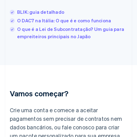
Estônia
English
BLIK: guia detalhado
Finlândia
O DAC7 na Itália: O que é e como funciona
English
Svenska
França
O que é a Lei de Subcontratação? Um guia para
Français
English
empreiteiros principais no Japão
Gibraltar
English
Grécia
English
Hungria
English
Índia
English
Irlanda
Vamos começar?
English
Itália
Crie uma conta e comece a aceitar
Italiano
English
Japão
pagamentos sem precisar de contratos nem
日本語
English
dados bancários, ou fale conosco para criar
Letônia
English
um pacote personalizado para sua empresa.