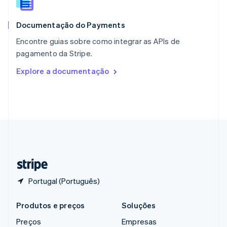
RAE de Hong Kong, China
English
简体中文
Documentação do Payments
Reino Unido
English
Encontre guias sobre como integrar as APIs de
República Tcheca
pagamento da Stripe.
English
Romênia
Explore a documentação
English
Singapura
English
简体中文
Suécia
Svenska
English
Suíça
Deutsch
Français
Italiano
English
Tailândia
ไทย
English
Portugal (Português)
Produtos e preços
Soluções
Preços
Empresas