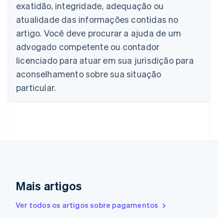
Bulgária
exatidão, integridade, adequação ou
English
atualidade das informações contidas no
Canadá
artigo. Você deve procurar a ajuda de um
English
Français
China continental
advogado competente ou contador
简体中文
English
licenciado para atuar em sua jurisdição para
Chipre
aconselhamento sobre sua situação
English
Croácia
particular.
English
Italiano
Dinamarca
English
Emirados Árabes Unidos
English
Eslováquia
English
Eslovênia
English
Italiano
Mais artigos
Espanha
Español
English
Estados Unidos
Ver todos os artigos sobre pagamentos
English
Español
简体中文