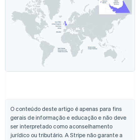
Alemanha
Deutsch
English
Austrália
English
Áustria
O conteúdo deste artigo é apenas para fins
Deutsch
English
gerais de informação e educação e não deve
Bélgica
Nederlands
Français
Deutsch
English
ser interpretado como aconselhamento
Brasil
jurídico ou tributário. A Stripe não garante a
Português
English