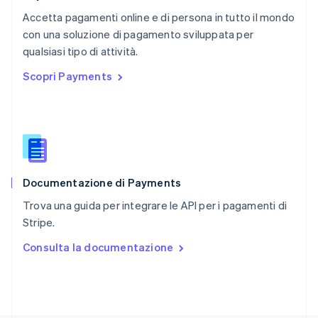
RAS di Hong Kong, Cina
Accetta pagamenti online e di persona in tutto il mondo
English
简体中文
con una soluzione di pagamento sviluppata per
Regno Unito
English
qualsiasi tipo di attività.
Repubblica Ceca
Scopri Payments
English
Romania
English
Singapore
English
简体中文
Slovacchia
English
Documentazione di Payments
Slovenia
English
Italiano
Trova una guida per integrare le API per i pagamenti di
Spagna
Stripe.
Español
English
Stati Uniti
Consulta la documentazione
English
Español
简体中文
Svezia
Svenska
English
Svizzera
Deutsch
Français
Italiano
English