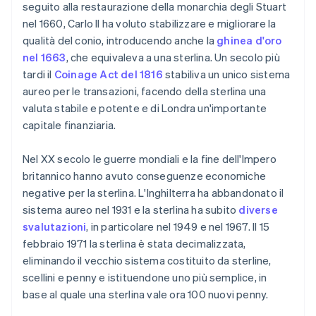
seguito alla restaurazione della monarchia degli Stuart
nel 1660, Carlo II ha voluto stabilizzare e migliorare la
qualità del conio, introducendo anche la
ghinea d'oro
nel 1663
, che equivaleva a una sterlina. Un secolo più
tardi il
Coinage Act del 1816
stabiliva un unico sistema
aureo per le transazioni, facendo della sterlina una
valuta stabile e potente e di Londra un'importante
capitale finanziaria.
Nel XX secolo le guerre mondiali e la fine dell'Impero
britannico hanno avuto conseguenze economiche
negative per la sterlina. L'Inghilterra ha abbandonato il
sistema aureo nel 1931 e la sterlina ha subito
diverse
svalutazioni
, in particolare nel 1949 e nel 1967. Il 15
febbraio 1971 la sterlina è stata decimalizzata,
eliminando il vecchio sistema costituito da sterline,
scellini e penny e istituendone uno più semplice, in
base al quale una sterlina vale ora 100 nuovi penny.