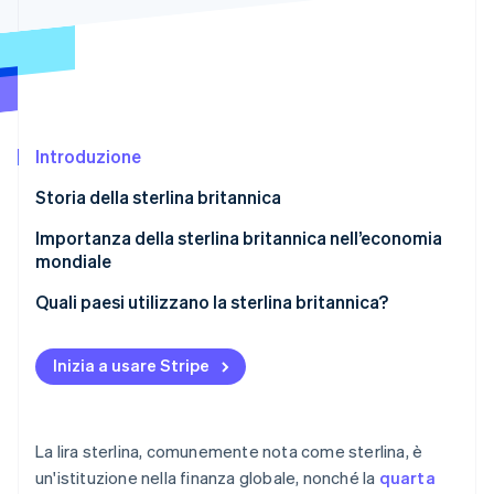
Scopri cosa ti aspetta
Radar
Ecosistema
Prevenzione delle frodi
Partner
Atlas
Stripe App Marketplace
Costituzione di start-up
Introduzione
Climate
Rimozione del carbonio
Storia della sterlina britannica
Identity
Verifica online dell'identità
Importanza della sterlina britannica nell’economia
mondiale
Quali paesi utilizzano la sterlina britannica?
Stripe Sessions 2026
Inizia a usare Stripe
Scopri come Stripe sta costruendo l'infrastruttura economi
Guarda ora
La lira sterlina, comunemente nota come sterlina, è
un'istituzione nella finanza globale, nonché la
quarta