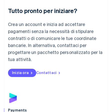
Liechtenstein
Deutsch
English
Tutto pronto per iniziare?
Lituania
English
Crea un account e inizia ad accettare
Lussemburgo
Français
Deutsch
English
pagamenti senza la necessità di stipulare
Malaysia
contratti o di comunicare le tue coordinate
English
简体中文
Malta
bancarie. In alternativa, contattaci per
English
progettare un pacchetto personalizzato per la
Messico
tua attività.
Español
English
Norvegia
English
Inizia ora
Contattaci
Nuova Zelanda
English
Paesi Bassi
Nederlands
English
Polonia
English
Portogallo
Português
English
Payments