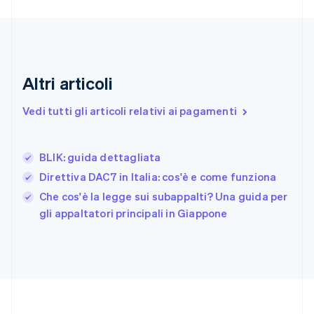
Estonia
English
Finlandia
English
Svenska
Francia
Altri articoli
Français
English
Germania
Vedi tutti gli articoli relativi ai pagamenti
Deutsch
English
Giappone
日本語
English
Gibilterra
BLIK: guida dettagliata
English
Direttiva DAC7 in Italia: cos'è e come funziona
Grecia
English
Che cos'è la legge sui subappalti? Una guida per
India
gli appaltatori principali in Giappone
English
Irlanda
English
Italia
Italiano
English
Lettonia
English