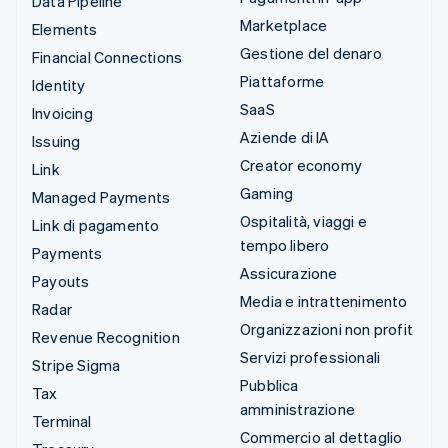
Data Pipeline
Marketplace
Elements
Gestione del denaro
Financial Connections
Piattaforme
Identity
SaaS
Invoicing
Aziende di IA
Issuing
Creator economy
Link
Gaming
Managed Payments
Ospitalità, viaggi e
Link di pagamento
tempo libero
Payments
Assicurazione
Payouts
Media e intrattenimento
Radar
Organizzazioni non profit
Revenue Recognition
Servizi professionali
Stripe Sigma
Pubblica
Tax
amministrazione
Terminal
Commercio al dettaglio