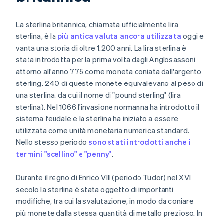
La sterlina britannica, chiamata ufficialmente lira
sterlina, è la
più antica valuta ancora utilizzata
oggi e
vanta una storia di oltre 1.200 anni. La lira sterlina è
stata introdotta per la prima volta dagli Anglosassoni
attorno all'anno 775 come moneta coniata dall'argento
sterling: 240 di queste monete equivalevano al peso di
una sterlina, da cui il nome di "pound sterling" (lira
sterlina). Nel 1066 l'invasione normanna ha introdotto il
sistema feudale e la sterlina ha iniziato a essere
utilizzata come unità monetaria numerica standard.
Nello stesso periodo
sono stati introdotti anche i
termini "scellino" e "penny"
.
Durante il regno di Enrico VIII (periodo Tudor) nel XVI
secolo la sterlina è stata oggetto di importanti
modifiche, tra cui la svalutazione, in modo da coniare
più monete dalla stessa quantità di metallo prezioso. In