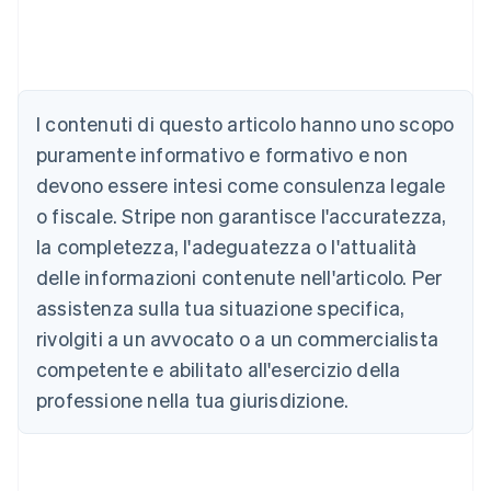
Australia
English
Austria
Deutsch
English
Belgio
I contenuti di questo articolo hanno uno scopo
Nederlands
Français
Deutsch
English
Brasile
puramente informativo e formativo e non
Português
English
devono essere intesi come consulenza legale
Bulgaria
o fiscale. Stripe non garantisce l'accuratezza,
English
Canada
la completezza, l'adeguatezza o l'attualità
English
Français
delle informazioni contenute nell'articolo. Per
Cina continentale
assistenza sulla tua situazione specifica,
简体中文
English
Cipro
rivolgiti a un avvocato o a un commercialista
English
competente e abilitato all'esercizio della
Croazia
English
Italiano
professione nella tua giurisdizione.
Danimarca
English
Emirati Arabi Uniti
English