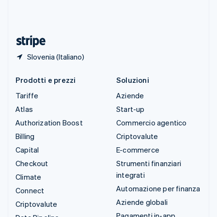
Thailandia
ไทย
English
Ungheria
English
Slovenia (Italiano)
Prodotti e prezzi
Soluzioni
Tariffe
Aziende
Atlas
Start-up
Authorization Boost
Commercio agentico
Billing
Criptovalute
Capital
E-commerce
Checkout
Strumenti finanziari
integrati
Climate
Automazione per finanza
Connect
Aziende globali
Criptovalute
Pagamenti in-app