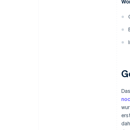
Wor
G
Das
noc
wur
ers
dah