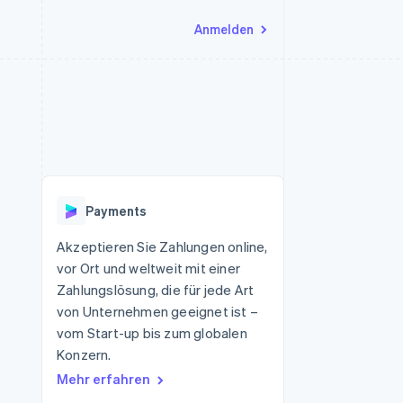
Anmelden
Ressourcen
Ecosystem
Kontakt
nd Marktplätze
Mehr
App-Integrationen
Partner
Sales-Team kontaktieren
Product roadmap
Code-Beispiele
Stripe App-Marktplatz
Partner werden
Ausblick
 Plattformen
Entwickler-Blog
 platforms
eit
API-Status
Radar
Betrugsprävention
eistungen
Payments
Atlas
onen
virtuelle Karten
Start-up-Gründung
Akzeptieren Sie Zahlungen online,
vor Ort und weltweit mit einer
Climate
CO₂-Entnahme
Zahlungslösung, die für jede Art
von Unternehmen geeignet ist –
Identity
Online-Identitätsprüfung
vom Start-up bis zum globalen
Konzern.
Mehr erfahren