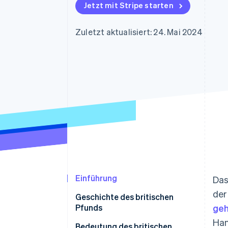
Optimierung der
Datensynchronisier
Jetzt mit Stripe starten
Autorisierungsraten
Link
Beschleunigter Bezahlvorgang
Zuletzt aktualisiert: 24. Mai 2024
Financial Connections
Verbundene Finanzdaten
Einführung
Das
der
Geschichte des britischen
Pfunds
geh
Han
Bedeutung des britischen