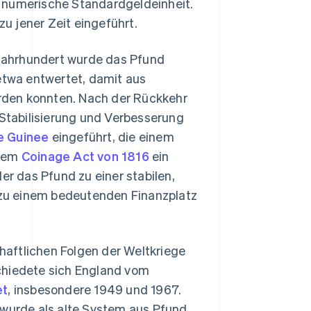
s numerische Standardgeldeinheit.
u jener Zeit eingeführt.
. Jahrhundert wurde das Pfund
twa entwertet, damit aus
rden konnten. Nach der Rückkehr
 Stabilisierung und Verbesserung
e Guinee
eingeführt, die einem
 dem
Coinage Act von 1816
ein
er das Pfund zu einer stabilen,
zu einem bedeutenden Finanzplatz
chaftlichen Folgen der Weltkriege
chiedete sich England vom
et
, insbesondere 1949 und 1967.
 wurde als alte System aus Pfund,