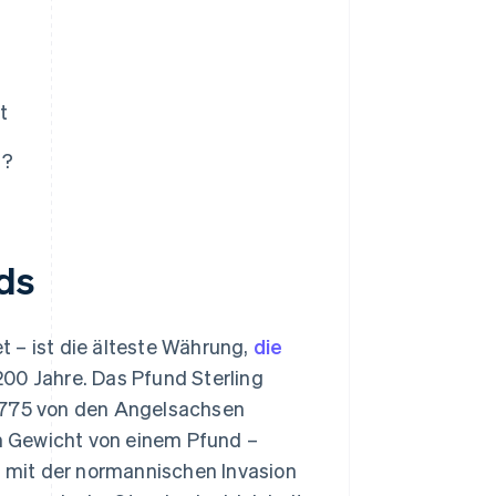
t
t?
ds
et – ist die älteste Währung,
die
200 Jahre. Das Pfund Sterling
r 775 von den Angelsachsen
m Gewicht von einem Pfund –
t mit der normannischen Invasion