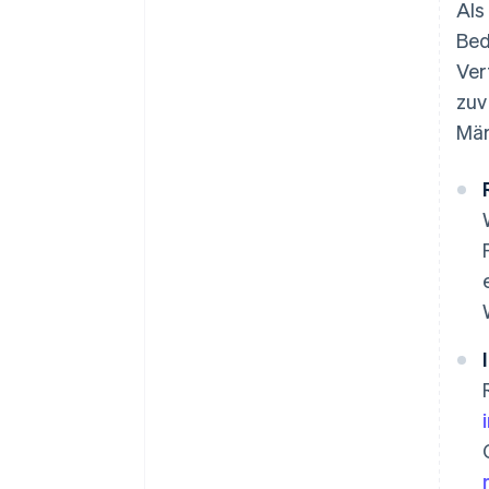
Als
Bed
Ver
zuv
Mär