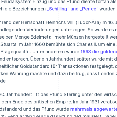
 Feudalsystem Einzug und das Pfund diente fortan al
h die Bezeichnungen
„Schilling“ und „Pence“
wurden z
rend der Herrschaft Heinrichs VIII. (Tudor-Ära) im 16
ndlegenden Veränderungen unterzogen. So wurde es e
selben Menge Edelmetall mehr Münzen hergestellt we
 Stuarts im Jahr 1660 bemühte sich Charles II. um eine
 Prägequalität. Unter anderem wurde
1663 die golden
nd entsprach. Über ein Jahrhundert später wurde mit
heitlicher Goldstandard für Transaktionen festgelegt, d
rken Währung machte und dazu beitrug, dass London 
de.
20. Jahrhundert litt das Pfund Sterling unter den wirts
 dem Ende des britischen Empire. Im Jahr 1931 verabs
dstandard und das Pfund wurde
mehrmals abgewert
15. Februar 1971 wurde das Pfund dezimalisiert. Dabei