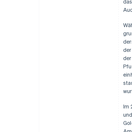
das
Auc
Wäh
gru
der
der
der
Pfu
ein
sta
wur
Im 
und
Gol
Am 