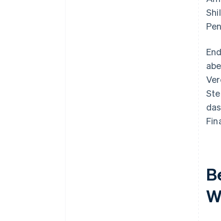
Shi
Pen
End
abe
Ver
Ste
das
Fin
B
W