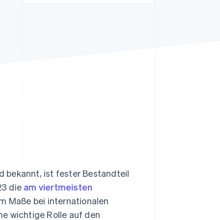
Stripe-Sessions 2026
Erfahren Sie, wie Stripe
Lösungen für die
Wirtschaftsinfrastruktur
für KI aufbaut.
Jetzt ansehen
d bekannt, ist fester Bestandteil
23 die
am viertmeisten
m Maße bei internationalen
e wichtige Rolle auf den