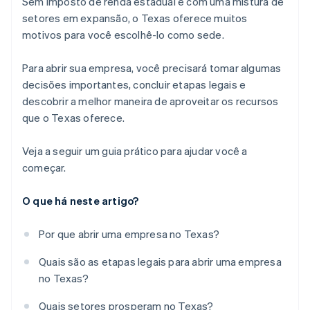
Sem imposto de renda estadual e com uma mistura de
Ajuda setorial
internacional
setores em expansão, o Texas oferece muitos
motivos para você escolhê-lo como sede.
Um ano gratuito de Stripe Payments, além de 50 mil
dólares em créditos e descontos de parceiros
Para abrir sua empresa, você precisará tomar algumas
decisões importantes, concluir etapas legais e
descobrir a melhor maneira de aproveitar os recursos
que o Texas oferece.
Veja a seguir um guia prático para ajudar você a
começar.
O que há neste artigo?
Por que abrir uma empresa no Texas?
Quais são as etapas legais para abrir uma empresa
no Texas?
Quais setores prosperam no Texas?