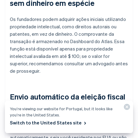
sem dinheiro em espécie
Os fundadores podem adquirir ações iniciais utilizando
propriedade intelectual, como direitos autorais ou
patentes, em vez de dinheiro. O comprovante da
transação é armazenado no Dashboard do Atlas. Essa
função está disponível apenas para propriedade
intelectual avaliada em até $ 100; se o valor for
superior, recomendamos consultar um advogado antes
de prosseguir.
Envio automático da eleição fiscal
83(b)
You’re viewing our website for Portugal, but it looks like
you’re in the United States.
Switch to the United States site
Os fundadores podem enviar a eleição fiscal 83(b) para
reduzir impostos pessoais. O Atlas faz isso
automaticamente, seja você residente nos EUA ou não,