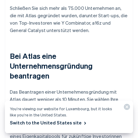
Schließen Sie sich mehr als 75.000 Unternehmen an,
die mit Atlas gegründet wurden, darunter Start-ups, die
von Top-Investoren wie Y Combinator, a16z und
General Catalyst unterstützt werden.
Bei Atlas eine
Unternehmensgründung
beantragen
Das Beantragen einer Unternehmensgründung mit
Atlas dauert weniger als 10 Minuten. Sie wählen Ihre
Unternehmensstruktur aus, erfahren sofort, ob Ihr
You’re viewing our website for Luxembourg, but it looks
Unternehmensname verfügbar ist und fügen bis zu vier
like you’re in the United States.
Mitgründer/innen hinzu. Sie entscheiden auch über die
Switch to the United States site
Aufteilung Ihres Eigenkapitals und die Rückstellung
eines Eigenkapitalpools für zukünftige Investorinnen