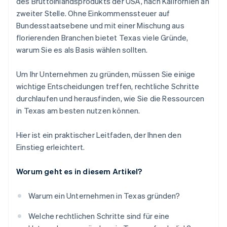
des Bruttoinlandsprodukts der USA, nach Kalifornien an
Steuerformulars
Machen Sie sich mit den Einstellungsregeln vertraut
Branchenspezifische Hilfe
zweiter Stelle. Ohne Einkommenssteuer auf
Hochwertige rechtliche Unternehmensdokumente
Bundesstaatsebene und mit einer Mischung aus
florierenden Branchen bietet Texas viele Gründe,
Ein Jahr Stripe Payments kostenlos, plus
warum Sie es als Basis wählen sollten.
Partnergutschriften und Rabatte im Wert von
50.000 USD
Um Ihr Unternehmen zu gründen, müssen Sie einige
wichtige Entscheidungen treffen, rechtliche Schritte
durchlaufen und herausfinden, wie Sie die Ressourcen
in Texas am besten nutzen können.
Hier ist ein praktischer Leitfaden, der Ihnen den
Einstieg erleichtert.
Worum geht es in diesem Artikel?
Warum ein Unternehmen in Texas gründen?
Welche rechtlichen Schritte sind für eine