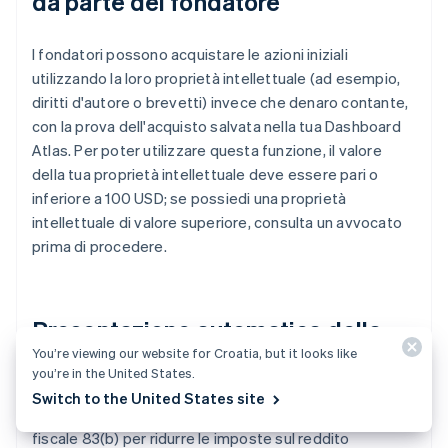
da parte del fondatore
I fondatori possono acquistare le azioni iniziali
utilizzando la loro proprietà intellettuale (ad esempio,
diritti d'autore o brevetti) invece che denaro contante,
con la prova dell'acquisto salvata nella tua Dashboard
Atlas. Per poter utilizzare questa funzione, il valore
della tua proprietà intellettuale deve essere pari o
inferiore a 100 USD; se possiedi una proprietà
intellettuale di valore superiore, consulta un avvocato
prima di procedere.
Presentazione automatica della
You’re viewing our website for Croatia, but it looks like
dichiarazione fiscale 83(b)
you’re in the United States.
Switch to the United States site
I fondatori possono presentare una dichiarazione
fiscale 83(b) per ridurre le imposte sul reddito