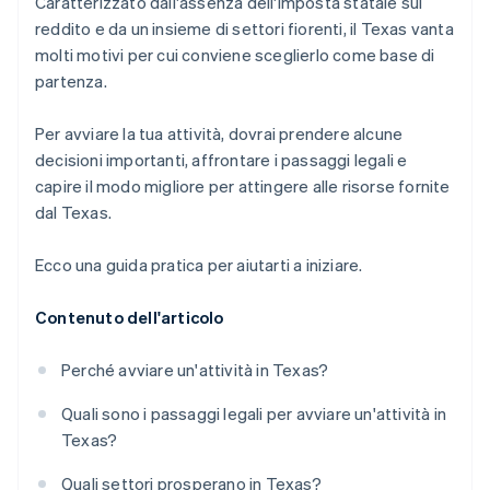
Caratterizzato dall'assenza dell'imposta statale sul
Documenti legali aziendali con idoneità globale
reddito e da un insieme di settori fiorenti, il Texas vanta
molti motivi per cui conviene sceglierlo come base di
Un anno gratuito di Stripe Payments, più 50.000
partenza.
USD in crediti e sconti offerti dai partner
Per avviare la tua attività, dovrai prendere alcune
decisioni importanti, affrontare i passaggi legali e
capire il modo migliore per attingere alle risorse fornite
dal Texas.
Ecco una guida pratica per aiutarti a iniziare.
Contenuto dell'articolo
Perché avviare un'attività in Texas?
Quali sono i passaggi legali per avviare un'attività in
Texas?
Quali settori prosperano in Texas?