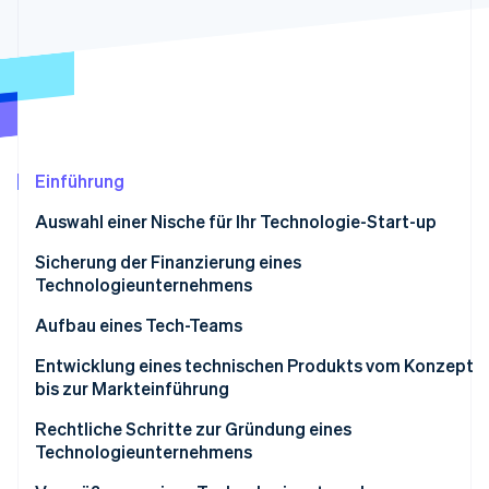
Betrugsprävention
Ecosystem
Atlas
Start-up-Gründung
Partner
Stripe App-Marktplatz
Climate
CO₂-Entnahme
Identity
Online-Identitätsprüfung
Einführung
Auswahl einer Nische für Ihr Technologie-Start-up
Sicherung der Finanzierung eines
Technologieunternehmens
Stripe-Sessions 2026
Erfahren Sie, wie Stripe Lösungen für die Wirts
Aufbau eines Tech-Teams
Jetzt ansehen
Schlüsselrollen frühzeitig ermitteln
Entwicklung eines technischen Produkts vom Konzept
bis zur Markteinführung
Stellen Sie Mitarbeiter/innen sowohl nach Ihren
Fähigkeiten als auch nach kultureller Eignung ein
Rechtliche Schritte zur Gründung eines
Technologieunternehmens
Netzwerke nutzen