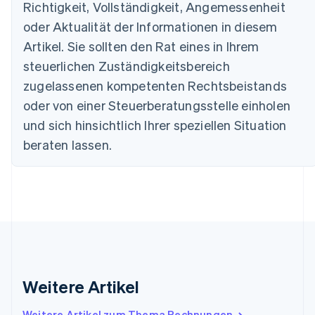
Português
English
Richtigkeit, Vollständigkeit, Angemessenheit
Bulgarien
oder Aktualität der Informationen in diesem
English
Dänemark
Artikel. Sie sollten den Rat eines in Ihrem
English
steuerlichen Zuständigkeitsbereich
Deutschland
zugelassenen kompetenten Rechtsbeistands
Deutsch
English
Estland
oder von einer Steuerberatungsstelle einholen
English
und sich hinsichtlich Ihrer speziellen Situation
Festlandchina
beraten lassen.
简体中文
English
Finnland
English
Svenska
Frankreich
Français
English
Gibraltar
English
Griechenland
English
Indien
Weitere Artikel
English
Irland
Weitere Artikel zum Thema Rechnungen