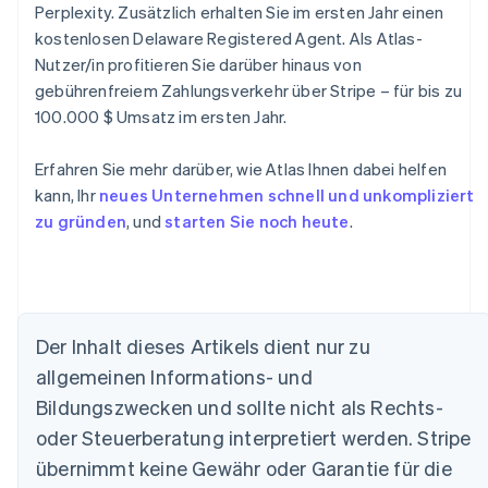
Perplexity. Zusätzlich erhalten Sie im ersten Jahr einen
kostenlosen Delaware Registered Agent. Als Atlas-
Nutzer/in profitieren Sie darüber hinaus von
gebührenfreiem Zahlungsverkehr über Stripe – für bis zu
100.000 $ Umsatz im ersten Jahr.
Erfahren Sie mehr darüber, wie Atlas Ihnen dabei helfen
kann, Ihr
neues Unternehmen schnell und unkompliziert
zu gründen
, und
starten Sie noch heute
.
Der Inhalt dieses Artikels dient nur zu
allgemeinen Informations- und
Australien
Bildungszwecken und sollte nicht als Rechts-
English
Belgien
oder Steuerberatung interpretiert werden. Stripe
Nederlands
Français
Deutsch
English
übernimmt keine Gewähr oder Garantie für die
Brasilien