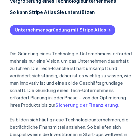
Unternehmensstruktur
Vergrößerung eines Technologieunternehmens
Mehr als nur ein Gehalt anbieten
Registrierung
So kann Stripe Atlas Sie unterstützen
Entscheiden Sie sich für Fern- oder Präsenzunterricht
IP-Adresse
Bei Atlas eine Unternehmensgründung beantragen
Unternehmensgründung mit Stripe Atlas
Verträge und Vereinbarungen
Zahlungen und Bankgeschäfte vor Erhalt der EIN-
Nummer nutzen
Branchenvorschriften
Gründungsaktien ohne Einsatz eigener Mittel
Die Gründung eines Technologie-Unternehmens erfordert
erwerben
mehr als nur eine Vision, um das Unternehmen dauerhaft
zu führen. Die Tech-Branche ist hart umkämpft und
Automatische Einreichung des 83(b)-Steuerformulars
verändert sich ständig, daher ist es wichtig zu wissen, wie
Hochwertige rechtliche Unternehmensdokumente
man innovativ ist und eine solide Geschäftsgrundlage
schafft. Die Gründung eines Tech-Unternehmens
Ein Jahr Stripe Payments kostenlos, plus
erfordert Planung in jeder Phase – von der Optimierung
Partnergutschriften und Rabatte im Wert von 50.000
Ihres Produkts bis zur
Sicherung der Finanzierung
.
USD
Es bilden sich häufig neue Technologieunternehmen, die
beträchtliche Finanzmittel anziehen. So beliefen sich
beispielsweise die Investitionen in Start-ups weltweit in