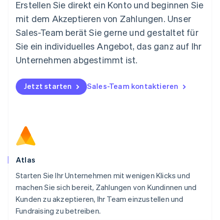
Español
English
Erstellen Sie direkt ein Konto und beginnen Sie
Neuseeland
mit dem Akzeptieren von Zahlungen. Unser
English
Niederlande
Sales-Team berät Sie gerne und gestaltet für
Nederlands
English
Sie ein individuelles Angebot, das ganz auf Ihr
Norwegen
Unternehmen abgestimmt ist.
English
Österreich
Deutsch
English
Jetzt starten
Sales-Team kontaktieren
Polen
English
Portugal
Português
English
Rumänien
English
Schweden
Svenska
English
Atlas
Schweiz
Starten Sie Ihr Unternehmen mit wenigen Klicks und
Deutsch
Français
Italiano
English
machen Sie sich bereit, Zahlungen von Kundinnen und
Singapur
English
简体中文
Kunden zu akzeptieren, Ihr Team einzustellen und
Slowakei
Fundraising zu betreiben.
English