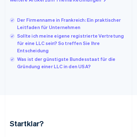
English
Italien
Italiano
English
Japan
Der Firmenname in Frankreich: Ein praktischer
日本語
English
Leitfaden für Unternehmen
Kanada
Sollte ich meine eigene registrierte Vertretung
English
Français
für eine LLC sein? So treffen Sie Ihre
Kroatien
English
Italiano
Entscheidung
Lettland
Was ist der günstigste Bundesstaat für die
English
Gründung einer LLC in den USA?
Liechtenstein
Deutsch
English
Litauen
English
Luxemburg
Français
Deutsch
English
Malaysia
English
简体中文
Malta
Startklar?
English
Mexiko