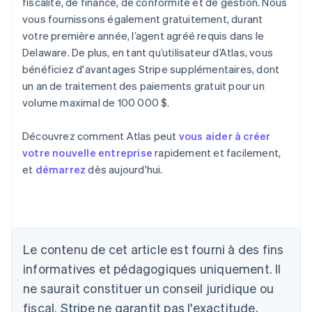
fiscalité, de finance, de conformité et de gestion. Nous
vous fournissons également gratuitement, durant
votre première année, l’agent agréé requis dans le
Delaware. De plus, en tant qu’utilisateur d’Atlas, vous
bénéficiez d'avantages Stripe supplémentaires, dont
un an de traitement des paiements gratuit pour un
volume maximal de 100 000 $.
Découvrez comment Atlas peut
vous aider à créer
votre nouvelle entreprise
rapidement et facilement,
et
démarrez
dès aujourd'hui.
Allemagne
Le contenu de cet article est fourni à des fins
Deutsch
English
Australie
informatives et pédagogiques uniquement. Il
English
ne saurait constituer un conseil juridique ou
Autriche
Deutsch
English
fiscal. Stripe ne garantit pas l'exactitude,