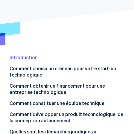
Découvrez les prochaines évolutions
Commerce en ligne
Radar
Prévention de la fraude
Écosystème
Atlas
Constitution de start-up
Partenaires
Climate
Stripe App Marketplace
Élimination du carbone
Identity
Introduction
Vérification de l'identité
Comment choisir un créneau pour votre start-up
technologique
Comment obtenir un financement pour une
entreprise technologique
Stripe Sessions 2026
Découvrez comment Stripe construit l’infrastructure écono
Comment constituer une équipe technique
Regarder la vidéo
Identifiez les rôles clés à un stade précoce
Comment développer un produit technologique, de
la conception au lancement
Recrutez en fonction des compétences et de
l’adéquation culturelle
Quelles sont les démarches juridiques à