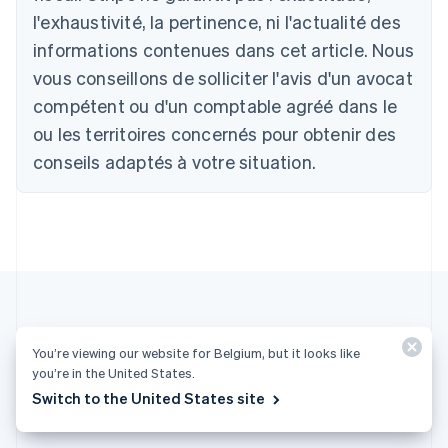
Belgique
l'exhaustivité, la pertinence, ni l'actualité des
Nederlands
Français
Deutsch
English
Brésil
informations contenues dans cet article. Nous
Português
English
vous conseillons de solliciter l'avis d'un avocat
Bulgarie
compétent ou d'un comptable agréé dans le
English
Canada
ou les territoires concernés pour obtenir des
English
Français
conseils adaptés à votre situation.
Chine continentale
简体中文
English
Chypre
English
Croatie
English
Italiano
Danemark
English
Émirats arabes unis
English
You’re viewing our website for Belgium, but it looks like
Plus d'articles
you’re in the United States.
Espagne
Español
English
Switch to the United States site
Autres articles sur la facturation
Estonie
English