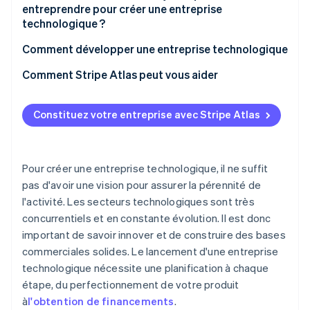
entreprendre pour créer une entreprise
Utilisez votre réseau
technologique ?
Offrez plus qu’un salaire
Structure de l’entreprise
Comment développer une entreprise technologique
Faites votre choix entre distanciel et présentiel
Immatriculation
Comment Stripe Atlas peut vous aider
Propriété intellectuelle
S’inscrire sur Atlas
Constituez votre entreprise avec Stripe Atlas
Contrats et accords
Accepter des paiements et effectuer des
opérations bancaires avant l’obtention de votre
Réglementations propres au secteur d’activité
numéro EIN
Pour créer une entreprise technologique, il ne suffit
Achat dématérialisé des actions du fondateur
pas d'avoir une vision pour assurer la pérennité de
l'activité. Les secteurs technologiques sont très
Déclaration fiscale automatique au titre de
concurrentiels et en constante évolution. Il est donc
l’article 83(b)
important de savoir innover et de construire des bases
Documents juridiques d’entreprise de classe
commerciales solides. Le lancement d'une entreprise
mondiale
technologique nécessite une planification à chaque
étape, du perfectionnement de votre produit
Une année gratuite de Stripe Payments, plus de
50 000 $ en crédits et remises partenaires
à
l'obtention de financements
.