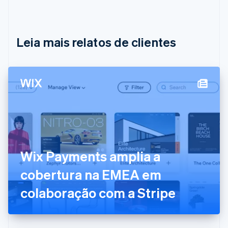
Bélgica
Nederlands
Français
Deutsch
English
Brasil
Português
English
Leia mais relatos de clientes
Bulgária
English
Canadá
English
Français
China continental
简体中文
English
Chipre
English
Croácia
English
Italiano
Dinamarca
Wix Payments amplia a
English
Emirados Árabes Unidos
cobertura na EMEA em
English
Eslováquia
colaboração com a Stripe
English
Eslovênia
English
Italiano