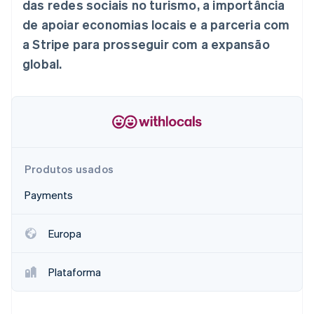
das redes sociais no turismo, a importância
Veja o que está chegando
de apoiar economias locais e a parceria com
Radar
Ecossistema
a Stripe para prosseguir com a expansão
Prevenção de fraudes
global.
Parceiros
Atlas
Stripe App Marketplace
Incorporação de startups
Climate
Remoção de carbono
Identity
Verificação de identidade
Produtos usados
Payments
Stripe Sessions 2026
Europa
Veja como a Stripe está construindo a infraestrutura econ
Assista agora
Plataforma