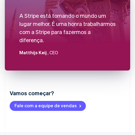
A Stripe está tornando o mundo um
lugar melhor. É uma honra trabalharmos
com a Stripe para fazermos a
diferença.
Matthijs Keij
, CEO
Vamos começar?
Alemanha
Fale com a equipe de vendas
Deutsch
English
Austrália
English
Áustria
Deutsch
English