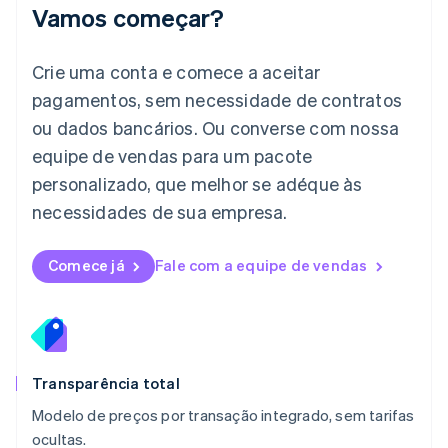
Japão
Vamos começar?
日本語
English
Letônia
English
Crie uma conta e comece a aceitar
Liechtenstein
pagamentos, sem necessidade de contratos
Deutsch
English
Lituânia
ou dados bancários. Ou converse com nossa
English
equipe de vendas para um pacote
Luxemburgo
personalizado, que melhor se adéque às
Français
Deutsch
English
Malásia
necessidades de sua empresa.
English
简体中文
Malta
English
Comece já
Fale com a equipe de vendas
México
Español
English
Noruega
English
Nova Zelândia
English
Transparência total
Países Baixos
Modelo de preços por transação integrado, sem tarifas
Nederlands
English
ocultas.