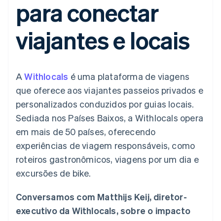
para conectar
flexíveis de IU
Recognition
Marketplaces
Gerenciar assinaturas
Formas de
Automação
Plano de ação do
Gestão dos valores
Ofereça cobrança por
pagamento
contábil
produto
Plataformas
uso
viajantes e locais
Acesso a mais
Stripe Sigma
Conferência anual das
SaaS
Emita cartões
de 125
Relatórios
sessões
respaldados por
Terminal
personalizados
Carreiras
stablecoins
Pagamentos
Data Pipeline
Sala de imprensa
Provisione e gerencie
presenciais
Sincronização
Stripe Press
serviços com agentes
Por setor
A
Withlocals
é uma plataforma de viagens
Authorization
de dados
Boost
que oferece aos viajantes passeios privados e
Otimizações
Empresas de IA
personalizados conduzidos por guias locais.
de aceitação
Economia de criadores
Contato
Recursos
Link
Sediada nos Países Baixos, a Withlocals opera
Checkout
Jogos
Fale com a equipe de
Hospitalidade, viagens
Integrações de
em mais de 50 países, oferecendo
acelerado
vendas
e lazer
aplicativos
Financial
Seja um parceiro
experiências de viagem responsáveis, como
Seguros
Exemplos de códigos
Connections
Mídia e entretenimento
Blog de
Dados de
roteiros gastronômicos, viagens por um dia e
desenvolvedores
contas
excursões de bike.
Organizações sem fins
Status da API
vinculadas
lucrativos
Serviços profissionais
Conversamos com Matthijs Keij, diretor-
Setor público
Mais
executivo da Withlocals, sobre o impacto
Varejo
Product roadmap