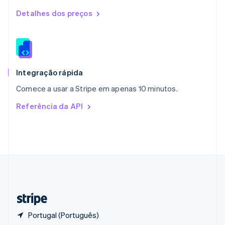
Polônia
English
Detalhes dos preços
Portugal
Português
English
RAE de Hong Kong, China
English
简体中文
Reino Unido
English
Integração rápida
República Tcheca
Comece a usar a Stripe em apenas 10 minutos.
English
Romênia
Referência da API
English
Singapura
English
简体中文
Suécia
Svenska
English
Suíça
Deutsch
Français
Italiano
English
Tailândia
ไทย
English
Portugal (Português)