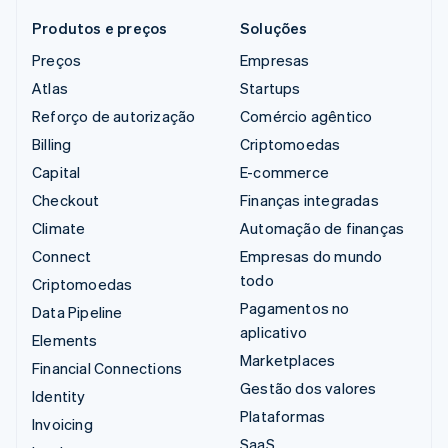
Produtos e preços
Soluções
Preços
Empresas
Atlas
Startups
Reforço de autorização
Comércio agêntico
Billing
Criptomoedas
Capital
E-commerce
Checkout
Finanças integradas
Climate
Automação de finanças
Connect
Empresas do mundo
todo
Criptomoedas
Pagamentos no
Data Pipeline
aplicativo
Elements
Marketplaces
Financial Connections
Gestão dos valores
Identity
Plataformas
Invoicing
SaaS