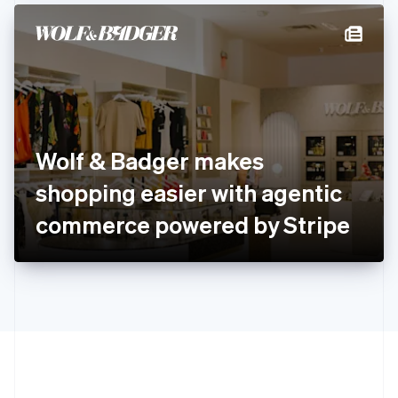
Espanha
Español
English
Estados Unidos
English
Español
简体中文
Estônia
English
Finlândia
English
Svenska
França
Wolf & Badger makes
Français
English
Gibraltar
shopping easier with agentic
English
Grécia
commerce powered by Stripe
English
Hungria
English
Índia
English
Irlanda
English
Itália
Italiano
English