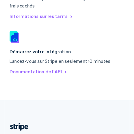
frais cachés
R.A.S. de Hong Kong, Chine
English
简体中文
Informations sur les tarifs
République tchèque
English
Roumanie
English
Royaume-Uni
English
Démarrez votre intégration
Singapour
Lancez-vous sur Stripe en seulement 10 minutes
English
简体中文
Slovaquie
Documentation de l'API
English
Slovénie
English
Italiano
Suède
Svenska
English
Suisse
Deutsch
Français
Italiano
English
Thaïlande
ไทย
English