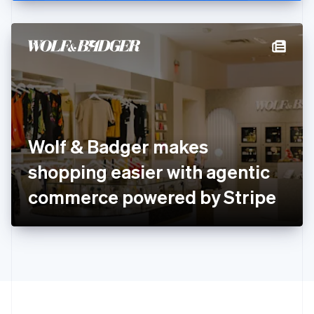
English
États-Unis
English
Español
简体中文
Finlande
English
Svenska
France
Français
English
Gibraltar
English
Grèce
Wolf & Badger makes
English
Hongrie
shopping easier with agentic
English
Inde
commerce powered by Stripe
English
Irlande
English
Italie
Italiano
English
Japon
日本語
English
Lettonie