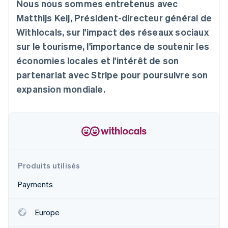
Nous nous sommes entretenus avec
Découvrez les prochaines évolutions
Commerce en ligne
Matthijs Keij, Président-directeur général de
Radar
Withlocals, sur l'impact des réseaux sociaux
Prévention de la fraude
Écosystème
sur le tourisme, l'importance de soutenir les
Atlas
Constitution de start-up
économies locales et l'intérêt de son
Partenaires
Climate
partenariat avec Stripe pour poursuivre son
Stripe App Marketplace
Élimination du carbone
expansion mondiale.
Identity
Vérification de l'identité
Produits utilisés
Stripe Sessions 2026
Découvrez comment Stripe construit l’infrastructure écono
Payments
Regarder la vidéo
Europe