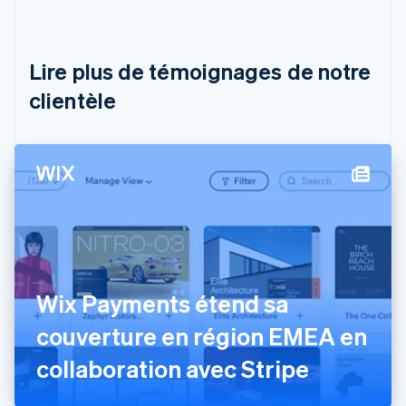
Deutsch
English
Belgique
Nederlands
Français
Deutsch
English
Brésil
Lire plus de témoignages de notre
Português
English
clientèle
Bulgarie
English
Canada
English
Français
Chine continentale
简体中文
English
Chypre
English
Croatie
English
Italiano
Danemark
Wix Payments étend sa
English
Émirats arabes unis
couverture en région EMEA en
English
Espagne
collaboration avec Stripe
Español
English
Estonie