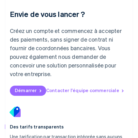
English
Liechtenstein
Envie de vous lancer ?
Deutsch
English
Lituanie
English
Créez un compte et commencez à accepter
Luxembourg
des paiements, sans signer de contrat ni
Français
Deutsch
English
Malaisie
fournir de coordonnées bancaires. Vous
English
简体中文
pouvez également nous demander de
Malte
concevoir une solution personnalisée pour
English
Mexique
votre entreprise.
Español
English
Norvège
English
Démarrer
Contacter l'équipe commerciale
Nouvelle-Zélande
English
Pays-Bas
Nederlands
English
Pologne
English
Des tarifs transparents
Portugal
Une tarification par transaction intégrée sans aucuns
Português
English