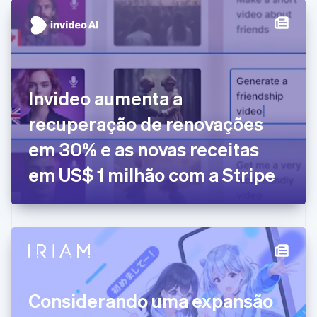
English
Français
China continental
简体中文
English
Chipre
English
Croácia
English
Italiano
Invideo aumenta a
Dinamarca
recuperação de renovações
English
Emirados Árabes Unidos
em 30% e as novas receitas
English
Eslováquia
em US$ 1 milhão com a Stripe
English
Eslovênia
English
Italiano
Espanha
Español
English
Estados Unidos
English
Español
简体中文
Estônia
Considerando uma expansão
English
Finlândia