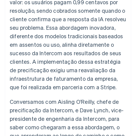
valor: os usuários pagam 0,99 centavos por
Veja o que está chegando
resolução, sendo cobrados somente quando o
Radar
Ecossistema
cliente confirma que a resposta da IA resolveu
Prevenção de fraudes
seu problema. Essa abordagem inovadora,
Parceiros
Atlas
Stripe App Marketplace
Incorporação de startups
diferente dos modelos tradicionais baseados
Climate
em assentos ou uso, alinha diretamente o
Remoção de carbono
sucesso da Intercom aos resultados de seus
Identity
clientes. A implementação dessa estratégia
Verificação de identidade
de precificação exigiu uma reavaliação da
infraestrutura de faturamento da empresa,
que foi realizada em parceria com a Stripe.
Stripe Sessions 2026
Conversamos com Aisling O’Reilly, chefe de
Veja como a Stripe está construindo a infraestrutura econ
precificação da Intercom, e Dave Lynch, vice-
Assista agora
presidente de engenharia da Intercom, para
saber como chegaram a essa abordagem, o
que aprenderam ao longo do caminho e como