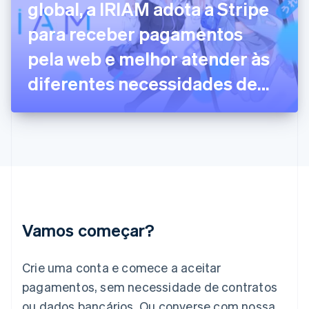
global, a IRIAM adota a Stripe
English
Svenska
França
para receber pagamentos
Français
English
Gibraltar
pela web e melhor atender às
English
Grécia
diferentes necessidades de
English
Hungria
pagamentos dos clientes
English
Índia
English
Irlanda
English
Itália
Italiano
English
Japão
Vamos começar?
日本語
English
Letônia
English
Crie uma conta e comece a aceitar
Liechtenstein
pagamentos, sem necessidade de contratos
Deutsch
English
Lituânia
ou dados bancários. Ou converse com nossa