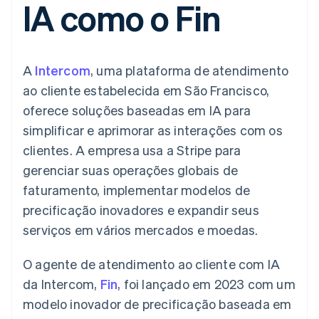
IA como o Fin
flexíveis de IU
Recognition
Marketplaces
Gerenciar assinaturas
Formas de
Automação
Plano de ação do
Gestão dos valores
Ofereça cobrança por
pagamento
contábil
produto
Plataformas
uso
Acesso a mais
Stripe Sigma
Conferência anual das
SaaS
Emita cartões
de 125
Relatórios
sessões
respaldados por
A
Intercom
, uma plataforma de atendimento
Terminal
personalizados
Carreiras
stablecoins
Pagamentos
Data Pipeline
Sala de imprensa
Provisione e gerencie
ao cliente estabelecida em São Francisco,
presenciais
Sincronização
Stripe Press
serviços com agentes
Por setor
oferece soluções baseadas em IA para
Authorization
de dados
Boost
simplificar e aprimorar as interações com os
Otimizações
Empresas de IA
clientes. A empresa usa a Stripe para
de aceitação
Economia de criadores
Contato
Recursos
Link
gerenciar suas operações globais de
Checkout
Jogos
Fale com a equipe de
Hospitalidade, viagens
Integrações de
faturamento, implementar modelos de
acelerado
vendas
e lazer
aplicativos
Financial
Seja um parceiro
precificação inovadores e expandir seus
Seguros
Exemplos de códigos
Connections
Mídia e entretenimento
Blog de
Dados de
serviços em vários mercados e moedas.
desenvolvedores
contas
Organizações sem fins
Status da API
vinculadas
O agente de atendimento ao cliente com IA
lucrativos
Serviços profissionais
da Intercom,
Fin
, foi lançado em 2023 com um
Setor público
Mais
modelo inovador de precificação baseada em
Varejo
Product roadmap