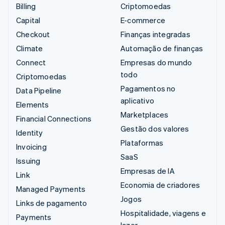
Billing
Criptomoedas
Capital
E-commerce
Checkout
Finanças integradas
Climate
Automação de finanças
Connect
Empresas do mundo
todo
Criptomoedas
Pagamentos no
Data Pipeline
aplicativo
Elements
Marketplaces
Financial Connections
Gestão dos valores
Identity
Plataformas
Invoicing
SaaS
Issuing
Empresas de IA
Link
Economia de criadores
Managed Payments
Jogos
Links de pagamento
Hospitalidade, viagens e
Payments