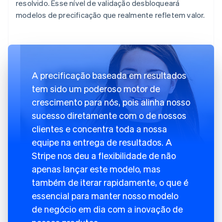
resolvido. Esse nível de validação desbloqueará
modelos de precificação que realmente refletem valor.
A precificação baseada em resultados
tem sido um poderoso motor de
crescimento para nós, pois alinha nosso
sucesso diretamente com o de nossos
clientes e concentra toda a nossa
equipe na entrega de resultados. A
Stripe nos deu a flexibilidade de não
apenas lançar este modelo, mas
também de iterar rapidamente, o que é
essencial para manter nosso modelo
de negócio em dia com a inovação de