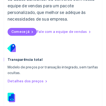
English
equipe de vendas para um pacote
Luxemburgo
personalizado, que melhor se adéque às
Français
Deutsch
English
Malásia
necessidades de sua empresa.
English
简体中文
Malta
English
Comece já
Fale com a equipe de vendas
México
Español
English
Noruega
English
Nova Zelândia
English
Transparência total
Países Baixos
Modelo de preços por transação integrado, sem tarifas
Nederlands
English
ocultas.
Polônia
English
Detalhes dos preços
Portugal
Português
English
RAE de Hong Kong, China
English
简体中文
Reino Unido