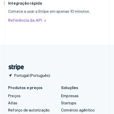
English
Integração rápida
República Tcheca
Comece a usar a Stripe em apenas 10 minutos.
English
Romênia
Referência da API
English
Singapura
English
简体中文
Suécia
Svenska
English
Suíça
Deutsch
Français
Italiano
English
Tailândia
ไทย
English
Portugal (Português)
Produtos e preços
Soluções
Preços
Empresas
Atlas
Startups
Reforço de autorização
Comércio agêntico