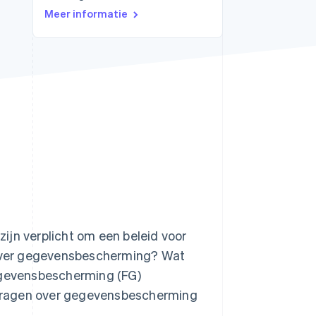
Meer informatie
Stripe Sessions 2026
Ontdek hoe Stripe de
economische
infrastructuur voor AI
bouwt.
Nu bekijken
ijn verplicht om een beleid voor
over gegevensbescherming? Wat
gegevensbescherming (FG)
e vragen over gegevensbescherming