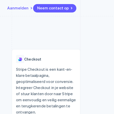
Aanmelden
Neem contact op
Bronnen
Ecosysteem
Contact
marktplaatsen
Meer
App-integraties
Partners
Neem contact op
Product roadmap
Voorbeelden van code
Stripe App Marketplace
Partner worden
Ontdek wat er in het verschiet
or platforms
Developerblog
ligt
r platforms
API-status
financiële
Radar
Checkout
Fraudepreventie
tuele kaarten
Atlas
ing
Stripe Checkout is een kant-en-
Oprichting van een start-up
klare betaalpagina,
Climate
geoptimaliseerd voor conversie.
CO₂-verwijdering
Integreer Checkout in je website
Identity
of stuur klanten door naar Stripe
Online identiteitsverificatie
om eenvoudig en veilig eenmalige
en terugkerende betalingen te
ontvangen.