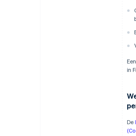
Een
in 
We
pe
De
(Co