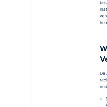
bes
ins
ver
hou
W
V
De
rec
nod