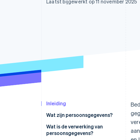
Laatst bijgewerkt op 11 november 2025
Link
Versneld afrekenen
Financial Connections
Data gekoppelde rekeningen
Inleiding
Bed
geg
Wat zijn persoonsgegevens?
ver
Wat is de verwerking van
aan
persoonsgegevens?
en 