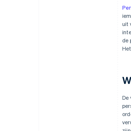
Pe
iem
uit
int
de 
Het
W
De 
per
ord
ver
zijn