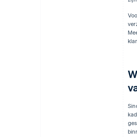
Voo
ver
Mee
kla
W
v
Sin
kad
ges
bin