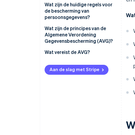
Wat zijn de huidige regels voor
de bescherming van
Wat
persoonsgegevens?
Welke instantie is
Wat zijn de principes van de
verantwoordelijk voor de
Algemene Verordening
bescherming van
Gegevensbescherming (AVG)?
persoonsgegevens in Frankrijk?
Wat vereist de AVG?
Personen informeren
Aan de slag met Stripe
Toestemming vragen
Individuele rechten garanderen
Schriftelijke verslagen van
verwerkingsactiviteiten
bijhouden
Gegevensbeveiliging
W
Andere verplichtingen