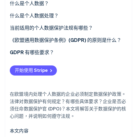
什么是个人数据？
什么是个人数据处理？
Stripe Sessions 2026
了解 Stripe 如何为 AI 构建经济基础设施。
当前适用的个人数据保护法规有哪些？
立即观看
法国哪些机构负责个人数据保护？
《欧盟通用数据保护条例》(GDPR) 的原则是什么？
GDPR 有哪些要求？
通知个人
开始使用 Stripe
征得同意
保障个人权利
在欧盟境内处理个人数据的企业必须制定数据保护政策。
维护处理活动的书面记录
法律对数据保护有何规定？有哪些具体要求？企业是否必
须任命数据保护官 (DPO)？本文将解答关于数据保护的核
确保数据安全
心问题，并说明如何遵守法规。
其他义务
本文内容