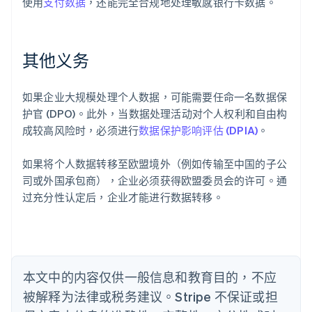
使用
支付数据
，还能完全合规地处理敏感银行卡数据。
阿联酋
English
其他义务
爱尔兰
English
爱沙尼亚
如果企业大规模处理个人数据，可能需要任命一名数据保
English
护官 (DPO)。此外，当数据处理活动对个人权利和自由构
奥地利
成较高风险时，必须进行
数据保护影响评估 (DPIA)
。
Deutsch
English
澳大利亚
如果将个人数据转移至欧盟境外（例如传输至中国的子公
English
巴西
司或外国承包商），企业必须获得欧盟委员会的许可。通
Português
English
过充分性认定后，企业才能进行数据转移。
保加利亚
English
比利时
Nederlands
Français
Deutsch
English
波兰
本文中的内容仅供一般信息和教育目的，不应
English
丹麦
被解释为法律或税务建议。Stripe 不保证或担
English