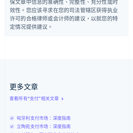
保文章中信息的准确性、完整性、充分性或时
德国
效性。您应该寻求在您的司法管辖区获得执业
Deutsch
English
法国
许可的合格律师或会计师的建议，以就您的特
Français
English
定情况提供建议。
芬兰
English
Svenska
荷兰
Nederlands
English
加拿大
English
Français
捷克
English
克罗地亚
English
Italiano
更多文章
拉脱维亚
English
查看所有“支付”相关文章
立陶宛
English
列支敦士登
匈牙利支付市场：深度指南
Deutsch
English
卢森堡
立陶宛支付市场：深度指南
Français
Deutsch
English