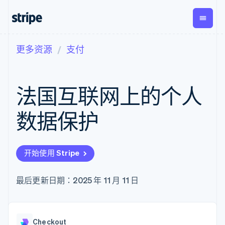
更多资源
支付
按企业阶段
文档
学习
支付
营收
资金管
平台
理
易市
大型企业
Stripe 文档
博客
Payments
Billing
初创企业
API 参考文档
客户案例
法国互联网上的个人
在线支付
经常性收入
Global
Conn
库与 SDK
指南
Managed
Metronome
Payouts
Stripe Apps
Payments
按用量计费
平台
数据保护
备案商家解决
Subscriptions
向第三
按应用场景
方案
方打款
支持
订阅管理
Payment links
Crypto
指南
智能体商务
Invoicing
钱包、
加密货币
获取支持
无代码支付
一次性或定期
开始使用 Stripe
稳定币
电子商务
接受线上付款
托管支持方案
Checkout
账单
发行和
嵌入式金融
实施预置结账流程
专业服务
预构建支付界
Tax
发卡基
财务自动化
构建平台或交易市场
最后更新日期：2025 年 11 月 11 日
面
销售税和增值
础设施
全球化企业
管理订阅
Elements
税自动化
应用内支付
提供按用量计费
灵活的 UI 组件
Revenue
交易市场
发行稳定币支持的支付卡
Payment
Recognition
公司
资金管理
通过智能体配置和管理服
methods
会计自动化
Checkout
平台
务