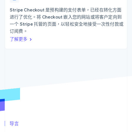
接入 125+ 种支
Stripe Sigma
产品路线图
SaaS
付方式
自定义报告
Sessions 年度大会
Stripe Checkout 是预构建的支付表单，已经在转化方面
Authorization
Data Pipeline
招聘
进行了优化。将 Checkout 嵌入您的网站或将客户定向到
Boost
数据同步
资讯中心
支付成功率优
资源
一个 Stripe 托管的页面，以轻松安全地接受一次性付款或
Stripe Press
化
按行业
订阅费。
Link
应用集成
了解更多
加速结账
AI 企业
代码示例
创作者经济
开发者博客
联系
游戏
API 状态
酒店、旅游与休闲
联系销售
保险
成为合作伙伴
更多
媒体与娱乐
Product roadmap
非营利组织
了解未来规划
专业服务
公共部门
Radar
零售
欺诈防范
Atlas
初创企业注册
生态系统
Climate
碳移除
合作伙伴
导言
Stripe App Marketplace