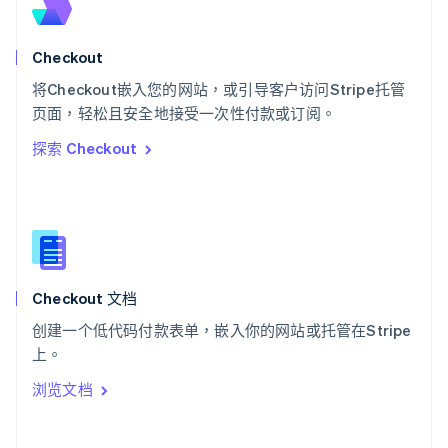
斯洛伐克
English
斯洛文尼亚
Checkout
English
Italiano
将Checkout嵌入您的网站，或引导客户访问Stripe托管
泰国
ไทย
English
页面，轻松且安全地接受一次性付款或订阅。
希腊
探索 Checkout
English
西班牙
Español
English
新加坡
English
简体中文
新西兰
English
Checkout 文档
匈牙利
English
创建一个低代码付款表单，嵌入你的网站或托管在Stripe
意大利
上。
Italiano
English
印度
浏览文档
English
英国
English