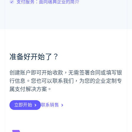
支付服务：面向瑞典企业的简介
罗马尼亚
English
马尔他
English
马来西亚
English
简体中文
美国
English
Español
简体中文
墨西哥
准备好开始了？
Español
English
挪威
English
创建账户即可开始收款，无需签署合同或填写银
葡萄牙
行信息。您也可以联系我们，为您的企业定制专
Português
English
日本
属支付解决方案。
日本語
English
瑞典
立即开始
联系销售
Svenska
English
瑞士
Deutsch
Français
Italiano
English
塞浦路斯
English