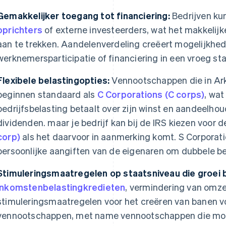
Gemakkelijker toegang tot financiering:
Bedrijven k
oprichters
of externe investeerders, wat het makkelijk
aan te trekken. Aandelenverdeling creëert mogelijkhed
werknemersparticipatie of financiering in een vroeg st
Flexibele belastingopties:
Vennootschappen die in Ar
beginnen standaard als
C Corporations (C corps)
, wat
bedrijfsbelasting betaalt over zijn winst en aandeelhou
dividenden. maar je bedrijf kan bij de IRS kiezen voor 
corp)
als het daarvoor in aanmerking komt. S Corporat
persoonlijke aangiften van de eigenaren om dubbele b
Stimuleringsmaatregelen op staatsniveau die groei 
inkomstenbelastingkredieten
, vermindering van omze
stimuleringsmaatregelen voor het creëren van banen 
vennootschappen, met name vennootschappen die mogel