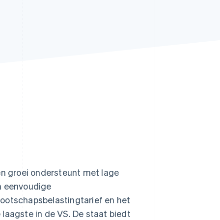
Stripe Sessions 2026
Ontdek hoe Stripe de
economische
infrastructuur voor AI
bouwt.
Nu bekijken
en groei ondersteunt met lage
en eenvoudige
nootschapsbelastingtarief en het
 laagste in de VS. De staat biedt