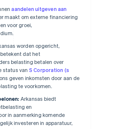
unnen
aandelen uitgeven aan
er maakt om externe financiering
en voor groei,
adium.
kansas worden opgericht,
 betekent dat het
ders belasting betalen over
de status van
S Corporation (s
ions geven inkomsten door aan de
elasting te voorkomen.
belonen:
Arkansas biedt
tbelasting en
voor in aanmerking komende
ijk investeren in apparatuur,