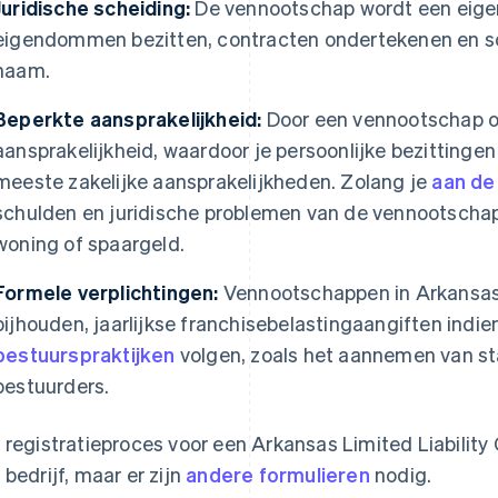
Juridische scheiding:
De vennootschap wordt een eigen 
eigendommen bezitten, contracten ondertekenen en s
naam.
Beperkte aansprakelijkheid:
Door een vennootschap op
aansprakelijkheid, waardoor je persoonlijke bezittin
meeste zakelijke aansprakelijkheden. Zolang je
aan de
schulden en juridische problemen van de vennootschap 
woning of spaargeld.
Formele verplichtingen:
Vennootschappen in Arkansas
bijhouden, jaarlijkse franchisebelastingaangiften indi
bestuurspraktijken
volgen, zoals het aannemen van s
bestuurders.
 registratieproces voor een Arkansas Limited Liability 
 bedrijf, maar er zijn
andere formulieren
nodig.