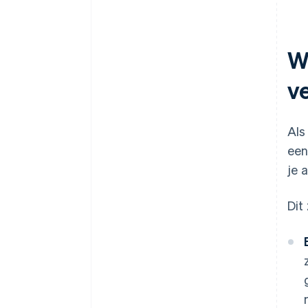
W
v
Als
een
je 
Dit