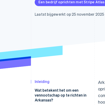
Een bedrijf oprichten met Stripe Atlas
Link
Versneld afrekenen
Financial Connections
Laatst bijgewerkt op 25 november 2025
Data gekoppelde rekeningen
Inleiding
Ark
opr
Wat betekent het om een
vennootschap op te richten in
com
Arkansas?
hoo