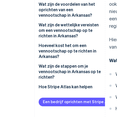
ook
Wat zijn de voordelen van het
oprichten van een
nie
vennootschap in Arkansas?
een
Wat zijn de wettelijke vereisten
reg
om een vennootschap op te
richten in Arkansas?
Hie
Hoeveel kost het om een
van
vennootschap op te richten in
Arkansas?
Wat
Wat zijn de stappen om je
vennootschap in Arkansas op te
richten?
Kies een conforme naam
Hoe Stripe Atlas kan helpen
Bepaal hoe je wordt belast
Aanmelden bij Atlas
Een bedrijf oprichten met Stripe Atlas
Stel een geregistreerde
Betalingen accepteren en
vertegenwoordiger aan
bankieren voordat je EIN-
nummer arriveert