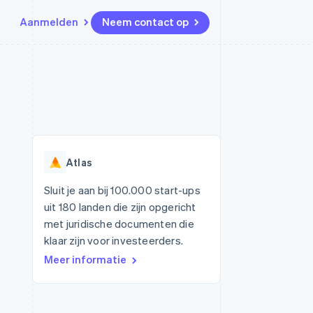
Aanmelden
Neem contact op
Bronnen
Ecosysteem
Contact
marktplaatsen
Meer
App-integraties
Partners
Neem contact op
Product roadmap
Voorbeelden van code
Stripe App Marketplace
Partner worden
Ontdek wat er in het verschiet
or platforms
Developerblog
ligt
r platforms
API-status
financiële
Radar
Atlas
Fraudepreventie
tuele kaarten
Atlas
ing
Sluit je aan bij 100.000 start-ups
Oprichting van een start-up
uit 180 landen die zijn opgericht
Climate
met juridische documenten die
CO₂-verwijdering
klaar zijn voor investeerders.
Identity
Meer informatie
Online identiteitsverificatie