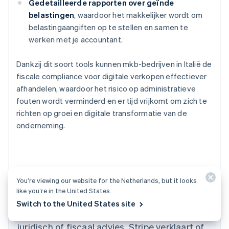
Gedetailleerde rapporten over geïnde
belastingen
, waardoor het makkelijker wordt om
belastingaangiften op te stellen en samen te
werken met je accountant.
Dankzij dit soort tools kunnen mkb-bedrijven in Italië de
fiscale compliance voor digitale verkopen effectiever
afhandelen, waardoor het risico op administratieve
fouten wordt verminderd en er tijd vrijkomt om zich te
richten op groei en digitale transformatie van de
onderneming.
Australië
English
België
You’re viewing our website for the Netherlands, but it looks
De inhoud van dit artikel is uitsluitend bedoeld
Nederlands
Français
Deutsch
English
like you’re in the United States.
voor algemene informatieve en educatieve
Brazilië
Switch to the United States site
Português
English
doeleinden en mag niet worden opgevat als
Bulgarije
juridisch of fiscaal advies. Stripe verklaart of