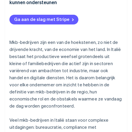
Compliance
kunnen ondersteunen
Transitieplan 5.0
Betalingen
Het Enterprise 5.0-concept
Ga aan de slag met Stripe
Facturatie
Fiscale compliance
Mkb-bedrijven zijn een van de hoekstenen, zo niet de
drijvende kracht, van de economie van het land. In Italië
bestaat het productieve weefsel grotendeels uit
kleine of familiebedrijven die actief zijn in sectoren
variërend van ambachten tot industrie, maar ook
handel en digitale diensten. Het is daarom belangrijk
voor elke ondernemer om inzicht te hebben in de
definitie van mkb-bedrijven in de regio, hun
economische rol en de obstakels waarmee ze vandaag
de dag worden geconfronteerd.
Veel mkb-bedrijven in Italië staan voor complexe
uitdagingen: bureaucratie, compliance met