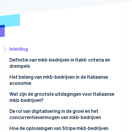
Oprichting van een start-up
Climate
Ecosysteem
CO₂-verwijdering
Partners
Identity
Stripe App Marketplace
Online identiteitsverificatie
Inleiding
Definitie van mkb-bedrijven in Italië: criteria en
drempels
Stripe Sessions 2026
Ontdek hoe Stripe de economische infrastructuu
Wat is een mkb-bedrijf in Italië?
Het belang van mkb-bedrijven in de Italiaanse
Nu bekijken
economie
Wat zijn de grootste uitdagingen voor Italiaanse
mkb-bedrijven?
Bureaucratie
De rol van digitalisering in de groei en het
concurrentievermogen van mkb-bedrijven
Digitale betalingen
PNRR
Hoe de oplossingen van Stripe mkb-bedrijven