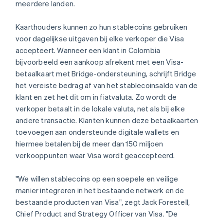
meerdere landen.
English
Griekenland
Kaarthouders kunnen zo hun stablecoins gebruiken
English
Hongarije
voor dagelijkse uitgaven bij elke verkoper die Visa
English
accepteert. Wanneer een klant in Colombia
Hongkong SAR, China
bijvoorbeeld een aankoop afrekent met een Visa-
English
简体中文
betaalkaart met Bridge-ondersteuning, schrijft Bridge
Ierland
het vereiste bedrag af van het stablecoinsaldo van de
English
India
klant en zet het dit om in fiatvaluta. Zo wordt de
English
verkoper betaalt in de lokale valuta, net als bij elke
Italië
andere transactie. Klanten kunnen deze betaalkaarten
Italiano
English
toevoegen aan ondersteunde digitale wallets en
Japan
hiermee betalen bij de meer dan 150 miljoen
日本語
English
Kroatië
verkooppunten waar Visa wordt geaccepteerd.
English
Italiano
Letland
"We willen stablecoins op een soepele en veilige
English
manier integreren in het bestaande netwerk en de
Liechtenstein
bestaande producten van Visa", zegt Jack Forestell,
Deutsch
English
Litouwen
Chief Product and Strategy Officer van Visa. "De