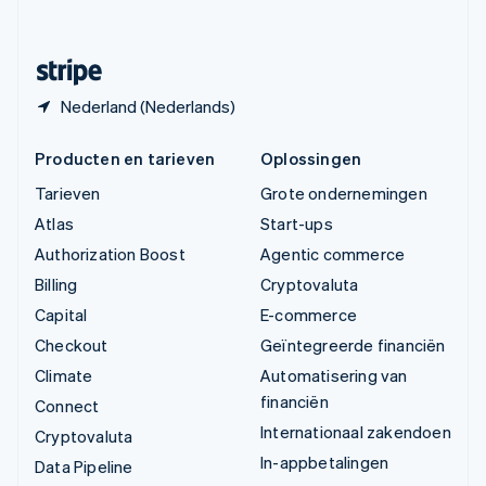
Svenska
English
Zwitserland
Deutsch
Français
Italiano
English
Nederland (Nederlands)
Producten en tarieven
Oplossingen
Tarieven
Grote ondernemingen
Atlas
Start-ups
Authorization Boost
Agentic commerce
Billing
Cryptovaluta
Capital
E-commerce
Checkout
Geïntegreerde financiën
Climate
Automatisering van
financiën
Connect
Internationaal zakendoen
Cryptovaluta
In-appbetalingen
Data Pipeline