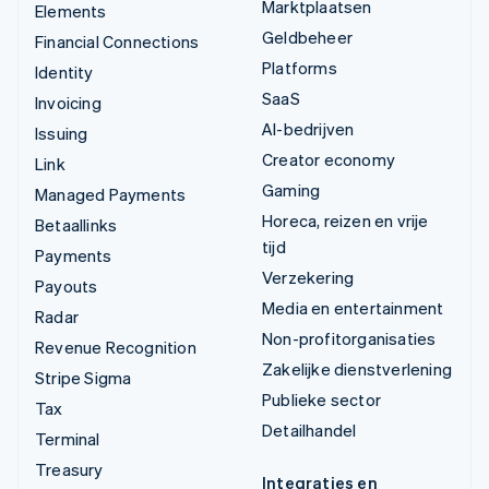
Marktplaatsen
Elements
Geldbeheer
Financial Connections
Platforms
Identity
SaaS
Invoicing
AI-bedrijven
Issuing
Creator economy
Link
Gaming
Managed Payments
Horeca, reizen en vrije
Betaallinks
tijd
Payments
Verzekering
Payouts
Media en entertainment
Radar
Non-profitorganisaties
Revenue Recognition
Zakelijke dienstverlening
Stripe Sigma
Publieke sector
Tax
Detailhandel
Terminal
Treasury
Integraties en