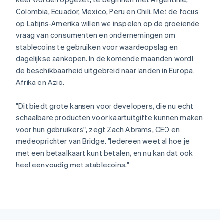
English
Colombia, Ecuador, Mexico, Peru en Chili. Met de focus
Singapore
op Latijns-Amerika willen we inspelen op de groeiende
English
简体中文
Slovenië
vraag van consumenten en ondernemingen om
English
Italiano
stablecoins te gebruiken voor waardeopslag en
Slowakije
dagelijkse aankopen. In de komende maanden wordt
English
de beschikbaarheid uitgebreid naar landen in Europa,
Spanje
Afrika en Azië.
Español
English
Thailand
"Dit biedt grote kansen voor developers, die nu echt
ไทย
English
Tsjechië
schaalbare producten voor kaartuitgifte kunnen maken
English
voor hun gebruikers", zegt Zach Abrams, CEO en
Vasteland van China
medeoprichter van Bridge. "Iedereen weet al hoe je
简体中文
English
met een betaalkaart kunt betalen, en nu kan dat ook
Verenigd Koninkrijk
heel eenvoudig met stablecoins."
English
Verenigde Arabische Emiraten
English
Verenigde Staten
English
Español
简体中文
Zweden