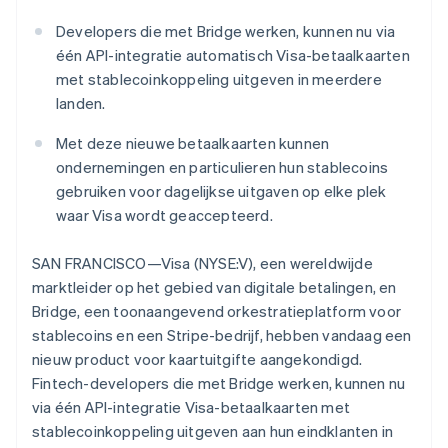
Oprichting van een start-up
English
Developers die met Bridge werken, kunnen nu via
België
Climate
Ecosysteem
één API-integratie automatisch Visa-betaalkaarten
Nederlands
Français
Deutsch
English
CO₂-verwijdering
Brazilië
met stablecoinkoppeling uitgeven in meerdere
Partners
Identity
Português
English
landen.
Stripe App Marketplace
Online identiteitsverificatie
Bulgarije
English
Met deze nieuwe betaalkaarten kunnen
Canada
ondernemingen en particulieren hun stablecoins
English
Français
gebruiken voor dagelijkse uitgaven op elke plek
Cyprus
waar Visa wordt geaccepteerd.
English
Stripe Sessions 2026
Denemarken
Ontdek hoe Stripe de economische infrastructuu
English
SAN FRANCISCO—Visa (NYSE:V), een wereldwijde
Nu bekijken
Duitsland
marktleider op het gebied van digitale betalingen, en
Deutsch
English
Bridge, een toonaangevend orkestratieplatform voor
Estland
stablecoins en een Stripe-bedrijf, hebben vandaag een
English
Finland
nieuw product voor kaartuitgifte aangekondigd.
English
Svenska
Fintech-developers die met Bridge werken, kunnen nu
Frankrijk
via één API-integratie Visa-betaalkaarten met
Français
English
stablecoinkoppeling uitgeven aan hun eindklanten in
Gibraltar