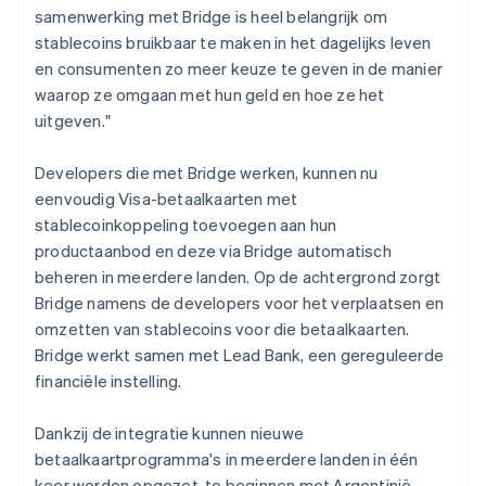
English
samenwerking met Bridge is heel belangrijk om
Luxemburg
stablecoins bruikbaar te maken in het dagelijks leven
Français
Deutsch
English
en consumenten zo meer keuze te geven in de manier
Maleisië
waarop ze omgaan met hun geld en hoe ze het
English
简体中文
uitgeven."
Malta
English
Mexico
Developers die met Bridge werken, kunnen nu
Español
English
eenvoudig Visa-betaalkaarten met
Nederland
stablecoinkoppeling toevoegen aan hun
Nederlands
English
productaanbod en deze via Bridge automatisch
Nieuw-Zeeland
beheren in meerdere landen. Op de achtergrond zorgt
English
Noorwegen
Bridge namens de developers voor het verplaatsen en
English
omzetten van stablecoins voor die betaalkaarten.
Oostenrijk
Bridge werkt samen met Lead Bank, een gereguleerde
Deutsch
English
financiële instelling.
Polen
English
Portugal
Dankzij de integratie kunnen nieuwe
Português
English
betaalkaartprogramma's in meerdere landen in één
Roemenië
keer worden opgezet, te beginnen met Argentinië,