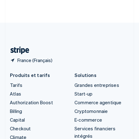
Slovénie
English
Italiano
Suède
Svenska
English
Suisse
Deutsch
Français
Italiano
English
Thaïlande
ไทย
English
France (Français)
Produits et tarifs
Solutions
Tarifs
Grandes entreprises
Atlas
Start-up
Authorization Boost
Commerce agentique
Billing
Cryptomonnaie
Capital
E-commerce
Checkout
Services financiers
intégrés
Climate