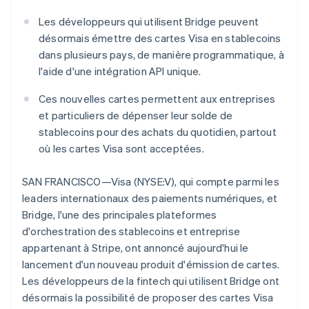
Découvrez les prochaines évolutions
Commerce en ligne
Les développeurs qui utilisent Bridge peuvent
Radar
désormais émettre des cartes Visa en stablecoins
Prévention de la fraude
dans plusieurs pays, de manière programmatique, à
Écosystème
Atlas
Allemagne
l'aide d'une intégration API unique.
Constitution de start-up
Deutsch
English
Partenaires
Australie
Climate
Ces nouvelles cartes permettent aux entreprises
Stripe App Marketplace
English
Élimination du carbone
et particuliers de dépenser leur solde de
Autriche
Identity
stablecoins pour des achats du quotidien, partout
Deutsch
English
Vérification de l'identité
Belgique
où les cartes Visa sont acceptées.
Nederlands
Français
Deutsch
English
Brésil
SAN FRANCISCO—Visa (NYSE:V), qui compte parmi les
Português
English
leaders internationaux des paiements numériques, et
Bulgarie
Bridge, l'une des principales plateformes
English
Stripe Sessions 2026
Canada
d'orchestration des stablecoins et entreprise
Découvrez comment Stripe construit l’infrastructure écono
English
Français
appartenant à Stripe, ont annoncé aujourd'hui le
Regarder la vidéo
Chine continentale
lancement d'un nouveau produit d'émission de cartes.
简体中文
English
Les développeurs de la fintech qui utilisent Bridge ont
Chypre
désormais la possibilité de proposer des cartes Visa
English