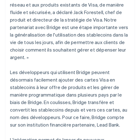
Inde
réseau et aux produits existants de Visa, de manière
English
fluide et sécurisée, a déclaré Jack Forestell, chef de
Irlande
produit et directeur de la stratégie de Visa. Notre
English
Italie
partenariat avec Bridge est une étape importante vers
Italiano
English
la généralisation de l'utilisation des stablecoins dans la
Japon
vie de tous les jours, afin de permettre aux clients de
日本語
English
choisir comment ils souhaitent gérer et dépenser leur
Lettonie
argent. »
English
Liechtenstein
Les développeurs qui utilisent Bridge peuvent
Deutsch
English
Lituanie
désormais facilement ajouter des cartes Visa en
English
stablecoins à leur offre de produits et les gérer de
Luxembourg
manière programmatique dans plusieurs pays par le
Français
Deutsch
English
biais de Bridge. En coulisses, Bridge transfère et
Malaisie
convertit les stablecoins depuis et vers ces cartes, au
English
简体中文
Malte
nom des développeurs. Pour ce faire, Bridge compte
English
sur son institution financière partenaire, Lead Bank.
Mexique
Español
English
L'intégration permet de lancer de nouveaux