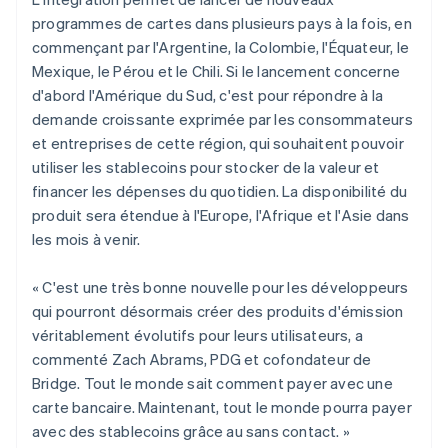
Norvège
programmes de cartes dans plusieurs pays à la fois, en
English
Nouvelle-Zélande
commençant par l'Argentine, la Colombie, l'Équateur, le
English
Mexique, le Pérou et le Chili. Si le lancement concerne
Pays-Bas
d'abord l'Amérique du Sud, c'est pour répondre à la
Nederlands
English
demande croissante exprimée par les consommateurs
Pologne
et entreprises de cette région, qui souhaitent pouvoir
English
Portugal
utiliser les stablecoins pour stocker de la valeur et
Português
English
financer les dépenses du quotidien. La disponibilité du
R.A.S. de Hong Kong, Chine
produit sera étendue à l'Europe, l'Afrique et l'Asie dans
English
简体中文
les mois à venir.
République tchèque
English
« C'est une très bonne nouvelle pour les développeurs
Roumanie
qui pourront désormais créer des produits d'émission
English
Royaume-Uni
véritablement évolutifs pour leurs utilisateurs, a
English
commenté Zach Abrams, PDG et cofondateur de
Singapour
Bridge. Tout le monde sait comment payer avec une
English
简体中文
carte bancaire. Maintenant, tout le monde pourra payer
Slovaquie
avec des stablecoins grâce au sans contact. »
English