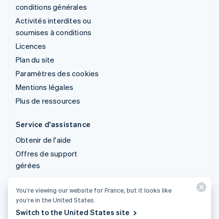
conditions générales
Activités interdites ou
soumises à conditions
Licences
Plan du site
Paramètres des cookies
Mentions légales
Plus de ressources
Service d'assistance
Obtenir de l'aide
Offres de support
gérées
You’re viewing our website for France, but it looks like
© 2026 Stripe, LLC
you’re in the United States.
Switch to the United States site