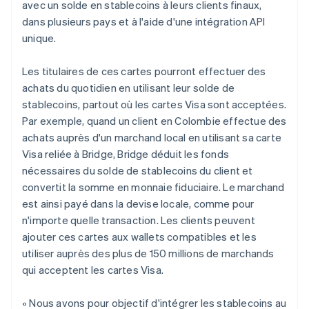
Croatie
avec un solde en stablecoins à leurs clients finaux,
English
Italiano
dans plusieurs pays et à l'aide d'une intégration API
Danemark
unique.
English
Émirats arabes unis
Les titulaires de ces cartes pourront effectuer des
English
achats du quotidien en utilisant leur solde de
Espagne
stablecoins, partout où les cartes Visa sont acceptées.
Español
English
Estonie
Par exemple, quand un client en Colombie effectue des
English
achats auprès d'un marchand local en utilisant sa carte
États-Unis
Visa reliée à Bridge, Bridge déduit les fonds
English
Español
简体中文
nécessaires du solde de stablecoins du client et
Finlande
convertit la somme en monnaie fiduciaire. Le marchand
English
Svenska
France
est ainsi payé dans la devise locale, comme pour
Français
English
n'importe quelle transaction. Les clients peuvent
Gibraltar
ajouter ces cartes aux wallets compatibles et les
English
utiliser auprès des plus de 150 millions de marchands
Grèce
qui acceptent les cartes Visa.
English
Hongrie
English
« Nous avons pour objectif d'intégrer les stablecoins au