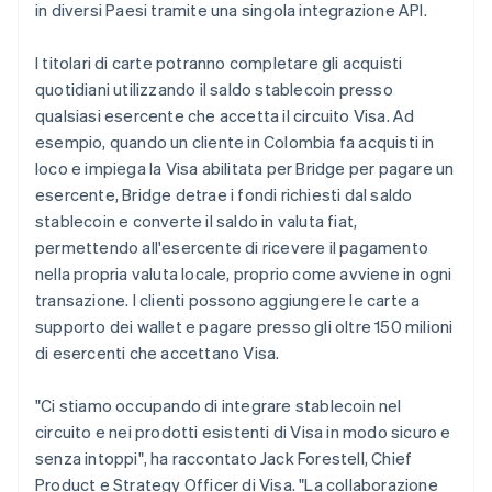
in diversi Paesi tramite una singola integrazione API.
English
Svenska
Francia
Français
English
I titolari di carte potranno completare gli acquisti
Germania
quotidiani utilizzando il saldo stablecoin presso
Deutsch
English
qualsiasi esercente che accetta il circuito Visa. Ad
Giappone
esempio, quando un cliente in Colombia fa acquisti in
日本語
English
Gibilterra
loco e impiega la Visa abilitata per Bridge per pagare un
English
esercente, Bridge detrae i fondi richiesti dal saldo
Grecia
stablecoin e converte il saldo in valuta fiat,
English
permettendo all'esercente di ricevere il pagamento
India
nella propria valuta locale, proprio come avviene in ogni
English
Irlanda
transazione. I clienti possono aggiungere le carte a
English
supporto dei wallet e pagare presso gli oltre 150 milioni
Italia
di esercenti che accettano Visa.
Italiano
English
Lettonia
"Ci stiamo occupando di integrare stablecoin nel
English
Liechtenstein
circuito e nei prodotti esistenti di Visa in modo sicuro e
Deutsch
English
senza intoppi", ha raccontato Jack Forestell, Chief
Lituania
Product e Strategy Officer di Visa. "La collaborazione