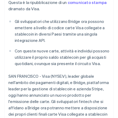
Questa è la ripubblicazione di un
comunicato stampa
Scopri cosa ti aspetta
Deutsch
English
Belgio
diramato da Visa.
Radar
Ecosistema
Nederlands
Français
Deutsch
English
Prevenzione delle frodi
Brasile
Gli sviluppatori che utilizzano Bridge ora possono
Partner
Atlas
Português
English
emettere a livello di codice carte Visa collegate a
Stripe App Marketplace
Costituzione di start-up
Bulgaria
stablecoin in diversi Paesi tramite una singola
English
Climate
Canada
integrazione API.
Rimozione del carbonio
English
Français
Identity
Cina continentale
Con queste nuove carte, attività e individui possono
Verifica online dell'identità
简体中文
English
utilizzare il proprio saldo stablecoin per gli acquisti
Cipro
quotidiani, ovunque sia presente il circuito Visa.
English
Croazia
SAN FRANCISCO - Visa (NYSE:V), leader globale
English
Italiano
Danimarca
nell'ambito dei pagamenti digitali, e Bridge, piattaforma
Stripe Sessions 2026
English
leader per la gestione di stablecoin e azienda Stripe,
Scopri come Stripe sta costruendo l'infrastruttura economi
Emirati Arabi Uniti
oggi hanno annunciato un nuovo prodotto per
Guarda ora
English
l'emissione delle carte. Gli sviluppatori fintech che si
Estonia
affidano a Bridge ora potranno mettere a disposizione
English
dei propri clienti finali carte Visa collegate a stablecoin
Finlandia