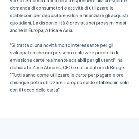
verso l'America Latina mira a rispondere alla crescente
English
Repubblica Ceca
domanda di consumatori e attività di utilizzare le
English
stablecoin per depositare valori e finanziare gli acquisti
Romania
quotidiani. La disponibilità è prevista nei prossimi mesi
English
anche in Europa, Africa e Asia.
Singapore
English
简体中文
"Si tratta di una novità molto interessante per gli
Slovacchia
sviluppatori che ora possono realizzare prodotti di
English
Slovenia
emissione carte realmente scalabili per gli utenti", ha
English
Italiano
dichiarato Zach Abrams, CEO e cofondatore di Bridge.
Spagna
"Tutti sanno come utilizzare le carte per pagare e ora
Español
English
chiunque potrà utilizzare il proprio saldo stablecoin solo
Stati Uniti
con il tocco della carta".
English
Español
简体中文
Svezia
Svenska
English
Svizzera
Deutsch
Français
Italiano
English
Thailandia
ไทย
English
Ungheria