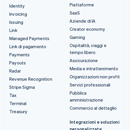
Piattaforme
Identity
SaaS
Invoicing
Aziende di IA
Issuing
Creator economy
Link
Gaming
Managed Payments
Ospitalità, viaggi e
Link di pagamento
tempo libero
Payments
Assicurazione
Payouts
Media e intrattenimento
Radar
Organizzazioni non profit
Revenue Recognition
Servizi professionali
Stripe Sigma
Pubblica
Tax
amministrazione
Terminal
Commercio al dettaglio
Treasury
Integrazioni e soluzioni
personalizzate