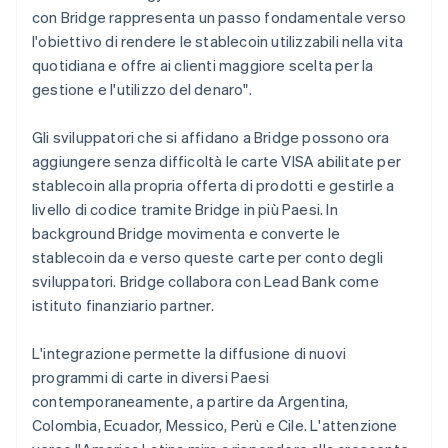
English
con Bridge rappresenta un passo fondamentale verso
Lussemburgo
l'obiettivo di rendere le stablecoin utilizzabili nella vita
Français
Deutsch
English
quotidiana e offre ai clienti maggiore scelta per la
Malaysia
gestione e l'utilizzo del denaro".
English
简体中文
Malta
English
Gli sviluppatori che si affidano a Bridge possono ora
Messico
aggiungere senza difficoltà le carte VISA abilitate per
Español
English
stablecoin alla propria offerta di prodotti e gestirle a
Norvegia
livello di codice tramite Bridge in più Paesi. In
English
Nuova Zelanda
background Bridge movimenta e converte le
English
stablecoin da e verso queste carte per conto degli
Paesi Bassi
sviluppatori. Bridge collabora con Lead Bank come
Nederlands
English
istituto finanziario partner.
Polonia
English
Portogallo
L'integrazione permette la diffusione di nuovi
Português
English
programmi di carte in diversi Paesi
RAS di Hong Kong, Cina
contemporaneamente, a partire da Argentina,
English
简体中文
Colombia, Ecuador, Messico, Perù e Cile. L'attenzione
Regno Unito