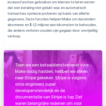
incassofuncties gebruiken om klanten te laten weten
dat een betaling niet gelukt was en automatisch
transacties opnieuw proberen op basis van allerlei
gegevens. Deze functies hielpen Make om duizenden
abonnees en $ 1,2 miljoen aan inkomsten te behouden,
die anders verloren zouden zijn gegaan door onvrijwillig
verloop.
Toen we een betaaldienstverlener voor
Make nodig hadden, hebben we alleen
naar Stripe gekeken. Stripe is volgens
onze engineers super
developervriendelijk en de
documentatie van Stripe is top. Dat
waren belangrijke redenen om voor