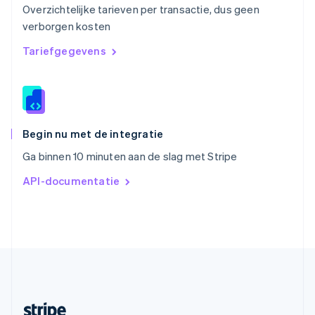
Overzichtelijke tarieven per transactie, dus geen
English
Italiano
verborgen kosten
Slowakije
English
Tariefgegevens
Spanje
Español
English
Thailand
ไทย
English
Tsjechië
English
Begin nu met de integratie
Vasteland van China
Ga binnen 10 minuten aan de slag met Stripe
简体中文
English
Verenigd Koninkrijk
API-documentatie
English
Verenigde Arabische Emiraten
English
Verenigde Staten
English
Español
简体中文
Zweden
Svenska
English
Zwitserland
Deutsch
Français
Italiano
English