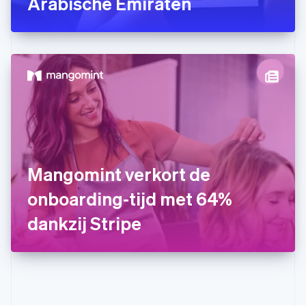
Arabische Emiraten
Hongarije
English
Hongkong SAR, China
English
简体中文
Ierland
English
India
English
Italië
Italiano
English
Japan
日本語
English
Kroatië
Mangomint verkort de
English
Italiano
onboarding-tijd met 64%
Letland
English
dankzij Stripe
Liechtenstein
Deutsch
English
Litouwen
English
Luxemburg
Français
Deutsch
English