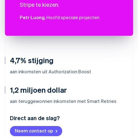
Stripe te kiezen.
Petr Luong
, Hoofd speciale projecten
4,7% stijging
aan inkomsten uit Authorization Boost
1,2 miljoen dollar
aan teruggewonnen inkomsten met Smart Retries
Australië
Direct aan de slag?
English
België
Neem contact op
Nederlands
Français
Deutsch
English