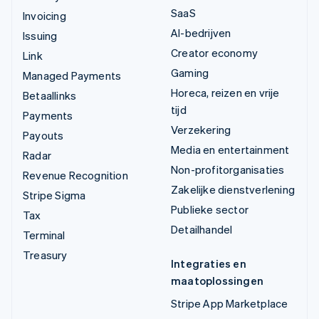
SaaS
Invoicing
AI-bedrijven
Issuing
Creator economy
Link
Gaming
Managed Payments
Horeca, reizen en vrije
Betaallinks
tijd
Payments
Verzekering
Payouts
Media en entertainment
Radar
Non-profitorganisaties
Revenue Recognition
Zakelijke dienstverlening
Stripe Sigma
Publieke sector
Tax
Detailhandel
Terminal
Treasury
Integraties en
maatoplossingen
Stripe App Marketplace