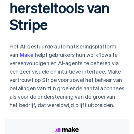
hersteltools van
Toegang tot meer
Data Pipeline
Bedrijf
Marktplaatsen
Gegevenssynchronisatie
dan 125
Geldbeheer
Facturatie naar gebruik
Terminal
Productroadmap
Platforms
bieden
Stripe
Fysieke betalingen
Jaarlijks congres
SaaS
Betaalkaarten uitgeven
Authorization
Sessions
die door stablecoins
Boost
Vacatures
worden gedekt
Optimaliseer de
Stripe Newsroom
Diensten voorzien en
acceptatie
Stripe Press
beheren met agents
Per branche
Het AI-gestuurde automatiseringsplatform
Link
Versneld afrekenen
van
Make
helpt gebruikers hun workflows te
Financial
AI-bedrijven
vereenvoudigen en AI-agents te beheren via
Connections
Creator economy
Contact
Bronnen
Data gekoppelde
Gaming
een zeer visuele en intuïtieve interface. Make
rekeningen
Horeca, reizen en vrije
Neem contact op
tijd
App-integraties
vertrouwt op Stripe voor zowel het beheer van
Partner worden
Verzekering
Voorbeelden van code
betalingen van zijn groeiende aantal abonnees
Media en entertainment
Developerblog
API-status
als voor de ondersteuning van de groei van
Meer
Non-profitorganisaties
het bedrijf, dat wereldwijd blijft uitbreiden.
Product roadmap
Ontdek wat er in het verschiet ligt
Professionele
dienstverlening
Radar
Publieke sector
Fraudepreventie
Detailhandel
Atlas