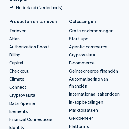
Nederland (Nederlands)
Producten en tarieven
Oplossingen
Tarieven
Grote ondernemingen
Atlas
Start-ups
Authorization Boost
Agentic commerce
Billing
Cryptovaluta
Capital
E-commerce
Checkout
Geïntegreerde financiën
Climate
Automatisering van
financiën
Connect
Internationaal zakendoen
Cryptovaluta
In-appbetalingen
Data Pipeline
Marktplaatsen
Elements
Geldbeheer
Financial Connections
Platforms
Identity