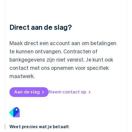
Maleisië
English
简体中文
Malta
English
Direct aan de slag?
Mexico
Español
English
Nederland
Maak direct een account aan om betalingen
Nederlands
English
Nieuw-Zeeland
te kunnen ontvangen. Contracten of
English
bankgegevens zijn niet vereist. Je kunt ook
Noorwegen
contact met ons opnemen voor specifiek
English
Oostenrijk
maatwerk.
Deutsch
English
Polen
English
Aan de slag
Neem contact op
Portugal
Português
English
Roemenië
English
Singapore
English
简体中文
Weet precies wat je betaalt
Slovenië