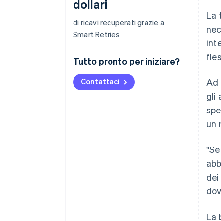
dollari
La 
di ricavi recuperati grazie a
nec
Smart Retries
int
fle
Tutto pronto per iniziare?
Contattaci
Ad 
gli
spe
un 
"Se
abb
dei
dov
La 