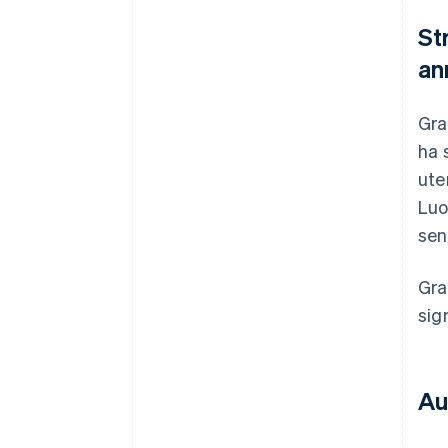
St
an
Gra
ha 
ute
Luo
sen
Gra
sign
Au