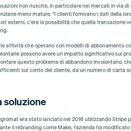
nsazioni non riuscite, in particolare nei mercati in via d
anziarie meno mature. "I clienti fornivano i dati della lo
tori esterni, c'era la possibilità che quella transazione 
ng.
 le attività che operano con modelli di abbonamento c
olontarie possono avere un impatto significativo sui pro
rontare questo problema di abbandono involontario, ch
ufficienti sul conto del cliente, da un numero di carta s
a soluzione
egromat era stato lanciato nel 2016 utilizzando Stripe p
ante il rebranding come Make, l'azienda ha modificato l'