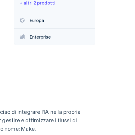
+ altri 2 prodotti
Stripe Sessions 2026
Europa
Scopri come Stripe sta
costruendo
Enterprise
l'infrastruttura
economica per l'IA.
Guarda ora
so di integrare l'IA nella propria
 gestire e ottimizzare i flussi di
ovo nome: Make.