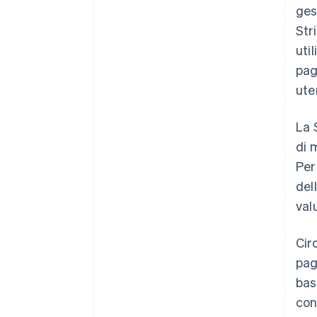
ges
Str
util
pag
ute
La 
di 
Per
del
val
Cir
pag
bas
con