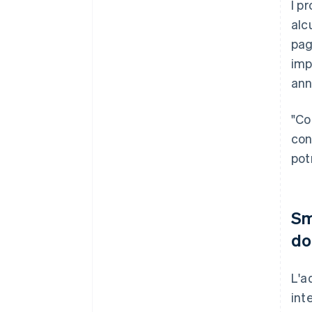
I p
alc
pag
imp
ann
"Co
con
pot
Sm
dol
L'a
int