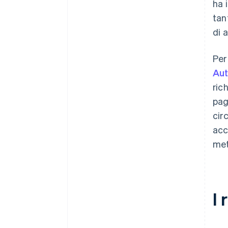
ha 
tan
di 
Per
Aut
ric
pag
cir
acc
meto
I 