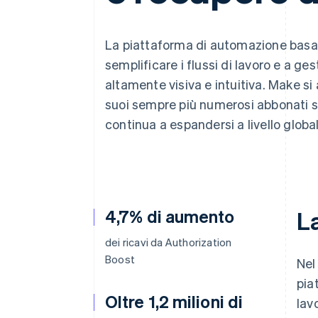
Link
Pagamento accelerato
Financial Connections
La piattaforma di automazione basat
Conti finanziari collegati
semplificare i flussi di lavoro e a ges
altamente visiva e intuitiva. Make si 
suoi sempre più numerosi abbonati si
continua a espandersi a livello globa
4,7% di aumento
La
dei ricavi da Authorization
Boost
Nel
pia
Oltre 1,2 milioni di
lav