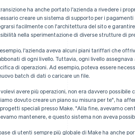
transizione ha anche portato l'azienda a rivedere i propri
essario creare un sistema di supporto per i pagamenti 
egrarsi facilmente con l'architettura del sito e garanti
ssibilità nella sperimentazione di diverse strutture di pr
esempio, l'azienda aveva alcuni piani tariffari che offr
 abbonati di ogni livello. Tuttavia, ogni livello assegnav
cifica di operazioni. Ad esempio, poteva essere necess
nuovo batch di dati o caricare un file.
 volevi avere più operazioni, non era davvero possibile con
iamo dovuto creare un piano su misura per te", ha aff
 progetti speciali presso Make. "Alla fine, avevamo cent
evamo mantenere, e questo sistema non aveva possibili
base di utenti sempre più globale di Make ha anche po