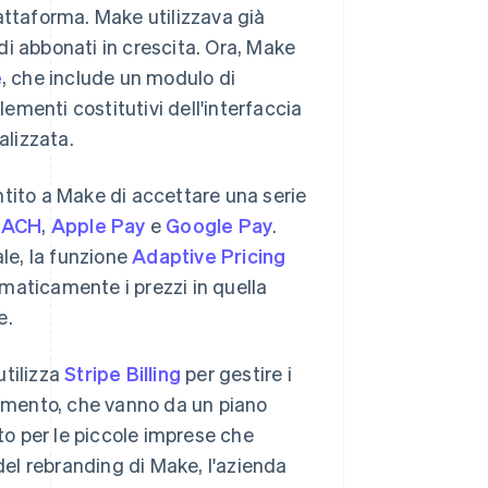
piattaforma. Make utilizzava già
i abbonati in crescita. Ora, Make
e
, che include un modulo di
lementi costitutivi dell'interfaccia
lizzata.
ntito a Make di accettare una serie
 ACH
,
Apple Pay
e
Google Pay
.
ale, la funzione
Adaptive Pricing
maticamente i prezzi in quella
e.
utilizza
Stripe Billing
per gestire i
gamento, che vanno da un piano
ato per le piccole imprese che
 del rebranding di Make, l'azienda