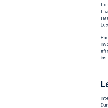
tra
fin
fat
Luo
Per
inv
aff
ins
L
Int
Dur