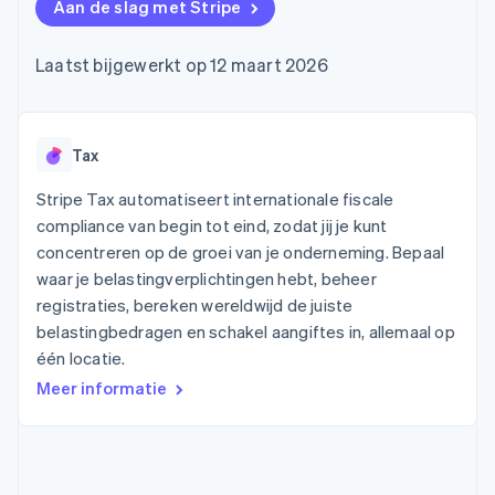
Toegang tot meer
Data Pipeline
Aan de slag met Stripe
Bedrijf
Marktplaatsen
Gegevenssynchronisatie
dan 125
Geldbeheer
Facturatie naar gebruik
Terminal
Productroadmap
Platforms
bieden
Laatst bijgewerkt op 12 maart 2026
Fysieke betalingen
Jaarlijks congres
SaaS
Betaalkaarten uitgeven
Authorization
Sessions
die door stablecoins
Boost
Vacatures
worden gedekt
Optimaliseer de
Stripe Newsroom
Diensten voorzien en
acceptatie
Stripe Press
Tax
beheren met agents
Per branche
Link
Versneld afrekenen
Stripe Tax automatiseert internationale fiscale
Financial
AI-bedrijven
compliance van begin tot eind, zodat jij je kunt
Connections
Creator economy
Contact
Bronnen
Data gekoppelde
concentreren op de groei van je onderneming. Bepaal
Gaming
rekeningen
Horeca, reizen en vrije
waar je belastingverplichtingen hebt, beheer
Neem contact op
tijd
App-integraties
Partner worden
registraties, bereken wereldwijd de juiste
Verzekering
Voorbeelden van code
belastingbedragen en schakel aangiftes in, allemaal op
Media en entertainment
Developerblog
API-status
één locatie.
Meer
Non-profitorganisaties
Product roadmap
Meer informatie
Ontdek wat er in het verschiet ligt
Professionele
dienstverlening
Radar
Publieke sector
Fraudepreventie
Detailhandel
Atlas