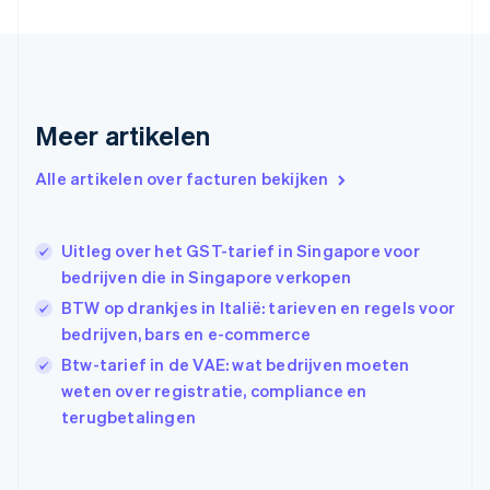
Estland
English
Finland
English
Svenska
Frankrijk
Français
English
Meer artikelen
Gibraltar
English
Alle artikelen over facturen bekijken
Griekenland
English
Hongarije
Uitleg over het GST-tarief in Singapore voor
English
bedrijven die in Singapore verkopen
Hongkong SAR, China
English
简体中文
BTW op drankjes in Italië: tarieven en regels voor
Ierland
bedrijven, bars en e-commerce
English
Btw-tarief in de VAE: wat bedrijven moeten
India
weten over registratie, compliance en
English
Italië
terugbetalingen
Italiano
English
Japan
日本語
English