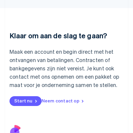
Kroatië
English
Italiano
Letland
English
Liechtenstein
Deutsch
English
Klaar om aan de slag te gaan?
Litouwen
English
Luxemburg
Maak een account en begin direct met het
Français
Deutsch
English
ontvangen van betalingen. Contracten of
Maleisië
bankgegevens zijn niet vereist. Je kunt ook
English
简体中文
contact met ons opnemen om een pakket op
Malta
English
maat voor je onderneming samen te stellen.
Mexico
Español
English
Nederland
Start nu
Neem contact op
Nederlands
English
Nieuw-Zeeland
English
Noorwegen
English