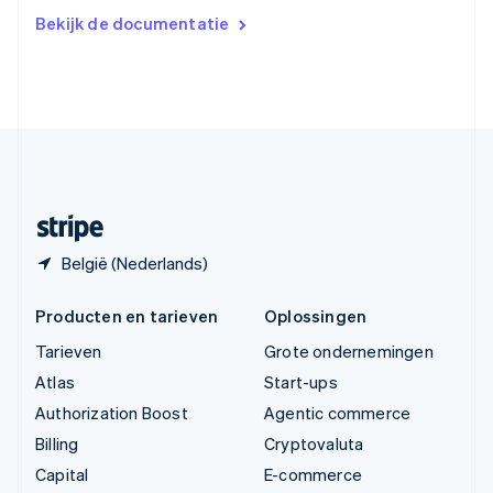
Verenigd Koninkrijk
Bekijk de documentatie
English
Verenigde Arabische Emiraten
English
Verenigde Staten
English
Español
简体中文
Zweden
Svenska
English
Zwitserland
Deutsch
Français
Italiano
English
België (Nederlands)
Producten en tarieven
Oplossingen
Tarieven
Grote ondernemingen
Atlas
Start-ups
Authorization Boost
Agentic commerce
Billing
Cryptovaluta
Capital
E-commerce