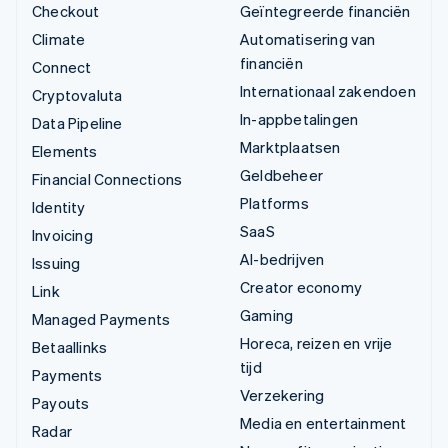
Checkout
Geïntegreerde financiën
Climate
Automatisering van
financiën
Connect
Internationaal zakendoen
Cryptovaluta
In-appbetalingen
Data Pipeline
Marktplaatsen
Elements
Geldbeheer
Financial Connections
Platforms
Identity
SaaS
Invoicing
AI-bedrijven
Issuing
Creator economy
Link
Gaming
Managed Payments
Horeca, reizen en vrije
Betaallinks
tijd
Payments
Verzekering
Payouts
Media en entertainment
Radar