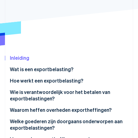
Oprichting van een start-up
Climate
Ecosysteem
CO₂-verwijdering
Partners
Identity
Stripe App Marketplace
Online identiteitsverificatie
Inleiding
Wat is een exportbelasting?
Stripe Sessions 2026
Ontdek hoe Stripe de economische infrastructuu
Hoe werkt een exportbelasting?
Nu bekijken
Wie is verantwoordelijk voor het betalen van
exportbelastingen?
Waarom heffen overheden exportheffingen?
Welke goederen zijn doorgaans onderworpen aan
exportbelastingen?