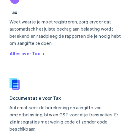
Oostenrijk
Deutsch
English
Tax
Polen
English
Weet waar je je moet registreren, zorg ervoor dat
Portugal
automatisch het juiste bedrag aan belasting wordt
Português
English
berekend en raadpleeg de rapporten die je nodig hebt
Roemenië
om aangifte te doen.
English
Singapore
Alles over Tax
English
简体中文
Slovenië
English
Italiano
Slowakije
English
Spanje
Español
English
Documentatie voor Tax
Thailand
ไทย
English
Automatiseer de berekening en aangifte van
Tsjechië
omzetbelasting, btw en GST voor al je transacties. Er
English
zijn integraties met weinig code of zonder code
Vasteland van China
beschikbaar.
简体中文
English