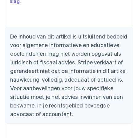
slag
.
De inhoud van dit artikel is uitsluitend bedoeld
Australië
voor algemene informatieve en educatieve
English
doeleinden en mag niet worden opgevat als
België
juridisch of fiscaal advies. Stripe verklaart of
Nederlands
Français
Deutsch
English
Brazilië
garandeert niet dat de informatie in dit artikel
Português
English
nauwkeurig, volledig, adequaat of actueel is.
Bulgarije
English
Voor aanbevelingen voor jouw specifieke
Canada
situatie moet je het advies inwinnen van een
English
Français
Cyprus
bekwame, in je rechtsgebied bevoegde
English
advocaat of accountant.
Denemarken
English
Duitsland
Deutsch
English