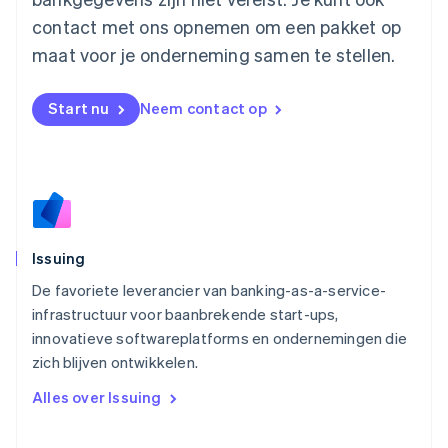
Malta
contact met ons opnemen om een pakket op
English
Mexico
maat voor je onderneming samen te stellen.
Español
English
Nederland
Nederlands
English
Start nu
Neem contact op
Nieuw-Zeeland
English
Noorwegen
English
Oostenrijk
Deutsch
English
Polen
Issuing
English
Portugal
De favoriete leverancier van banking-as-a-service-
Português
English
infrastructuur voor baanbrekende start-ups,
Roemenië
innovatieve softwareplatforms en ondernemingen die
English
zich blijven ontwikkelen.
Singapore
English
简体中文
Alles over Issuing
Slovenië
English
Italiano