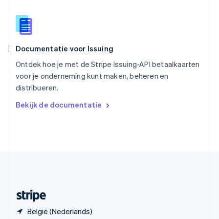
Slowakije
English
Spanje
Español
English
Thailand
Documentatie voor Issuing
ไทย
English
Tsjechië
Ontdek hoe je met de Stripe Issuing-API betaalkaarten
English
voor je onderneming kunt maken, beheren en
Vasteland van China
distribueren.
简体中文
English
Verenigd Koninkrijk
Bekijk de documentatie
English
Verenigde Arabische Emiraten
English
Verenigde Staten
English
Español
简体中文
Zweden
Svenska
English
Zwitserland
Deutsch
Français
Italiano
English
België (Nederlands)