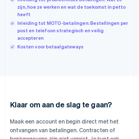
Hongkong SAR, China
zijn, hoe ze werken en wat de toekomst in petto
English
简体中文
Ierland
heeft
English
Inleiding tot MOTO-betalingen: Bestellingen per
India
post en telefoon strategisch en veilig
English
accepteren
Italië
Italiano
English
Kosten voor betaalgateways
Japan
日本語
English
Kroatië
English
Italiano
Letland
English
Liechtenstein
Deutsch
English
Litouwen
Klaar om aan de slag te gaan?
English
Luxemburg
Français
Deutsch
English
Maak een account en begin direct met het
Maleisië
ontvangen van betalingen. Contracten of
English
简体中文
bankgegevens zijn niet vereist. Je kunt ook