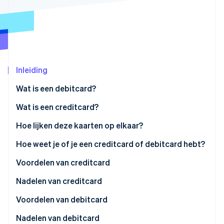
Oprichting van een start-up
Climate
Ecosysteem
CO₂-verwijdering
Partners
Identity
Stripe App Marketplace
Online identiteitsverificatie
Inleiding
Wat is een debitcard?
Wat is een creditcard?
Stripe Sessions 2026
Betaalkaart
Hoe lijken deze kaarten op elkaar?
Ontdek hoe Stripe de economische infrastructuu
Nu bekijken
Doorlopende creditcard
Hoe weet je of je een creditcard of debitcard hebt?
Voordelen van creditcard
Nadelen van creditcard
Voordelen van debitcard
Nadelen van debitcard