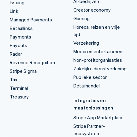
AI-bedrijven
Issuing
Creator economy
Link
Gaming
Managed Payments
Horeca, reizen en vrije
Betaallinks
tijd
Payments
Verzekering
Payouts
Media en entertainment
Radar
Non-profitorganisaties
Revenue Recognition
Zakelijke dienstverlening
Stripe Sigma
Publieke sector
Tax
Detailhandel
Terminal
Treasury
Integraties en
maatoplossingen
Stripe App Marketplace
Stripe Partner-
ecosysteem