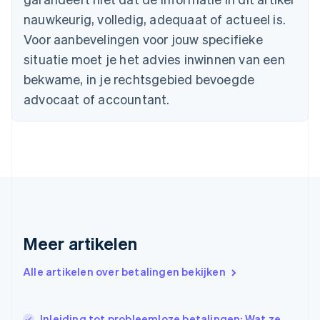
Bulgarije
nauwkeurig, volledig, adequaat of actueel is.
English
Canada
Voor aanbevelingen voor jouw specifieke
English
Français
situatie moet je het advies inwinnen van een
Cyprus
English
bekwame, in je rechtsgebied bevoegde
Denemarken
advocaat of accountant.
English
Duitsland
Deutsch
English
Estland
English
Finland
English
Svenska
Frankrijk
Français
English
Gibraltar
Meer artikelen
English
Griekenland
Alle artikelen over betalingen bekijken
English
Hongarije
English
Inleiding tot probleemloze betalingen: Wat ze