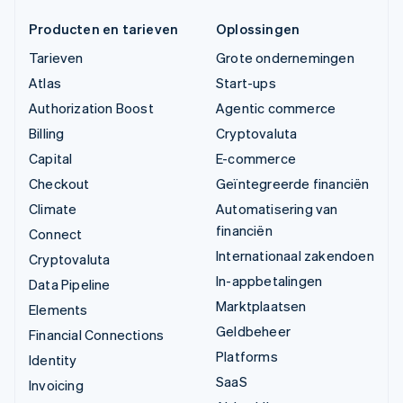
Producten en tarieven
Oplossingen
Tarieven
Grote ondernemingen
Atlas
Start-ups
Authorization Boost
Agentic commerce
Billing
Cryptovaluta
Capital
E-commerce
Checkout
Geïntegreerde financiën
Climate
Automatisering van
financiën
Connect
Internationaal zakendoen
Cryptovaluta
In-appbetalingen
Data Pipeline
Marktplaatsen
Elements
Geldbeheer
Financial Connections
Platforms
Identity
SaaS
Invoicing