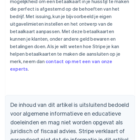
mogelijkheid om een betaalkaart in je huisstijl te maken
die perfect is afgestemd op de behoeften van het
bedrijf. Met issuing, kun je bijvoorbeeld je eigen
uitgavelimieten instellen en het ontwerp van de
betaalkaart aanpassen. Met deze betaalkaarten
kunnen je klanten, onder andere geld bewaren en
betalingen doen. Als je wilt weten hoe Stripe je kan
helpen betaalkaarten te maken die aansluiten op je
merk, neem dan
contact op met een van onze
experts
.
Australië
De inhoud van dit artikel is uitsluitend bedoeld
English
voor algemene informatieve en educatieve
België
doeleinden en mag niet worden opgevat als
Nederlands
Français
Deutsch
English
Brazilië
juridisch of fiscaal advies. Stripe verklaart of
Português
English
garandeert niet dat de informatie in dit artikel