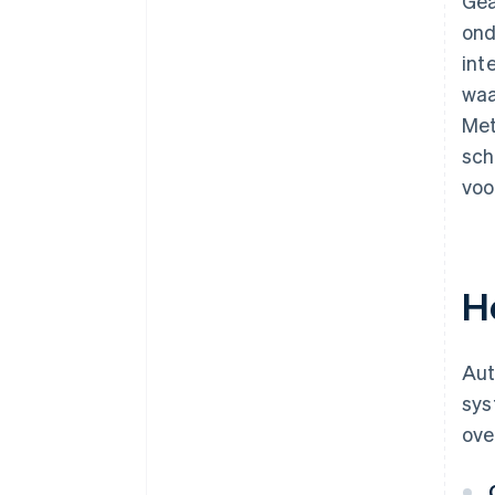
Gea
ond
int
waa
Met
sch
voo
H
Aut
sys
ove