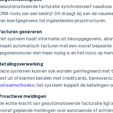
Geautomatiseerde facturatie synchroniseert naadloo
CRM-tools van een bedrijf. Dit draagt bij aan de nauw
van klantgegevens tot ingewikkelde prijsstructuren.
Facturen genereren
Het systeem haalt informatie uit inkoopgegevens, ab
maakt automatisch facturen met een vooraf bepaalde 
gegevensinvoer niet meer nodig is en het risico op men
Betalingsverwerking
Deze systemen kunnen ook worden geïntegreerd met t
niet uit of klanten betalen met creditcards, bankoversc
betaalmethoden
, het systeem koppelt de betalingen o
Proactieve meldingen
De echte kracht van geautomatiseerde facturatie ligt 
vooraf geplande meldingen over aanstaande of achters