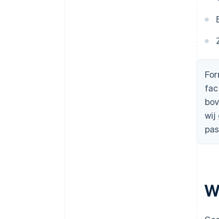
For
fac
bov
wij
pas
W