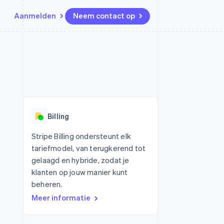
Aanmelden
Neem contact op
Bronnen
Ecosysteem
Contact
marktplaatsen
Meer
App-integraties
Partners
Neem contact op
Product roadmap
Voorbeelden van code
Stripe App Marketplace
Partner worden
Ontdek wat er in het verschiet
or platforms
Developerblog
ligt
r platforms
API-status
financiële
Radar
Billing
Fraudepreventie
tuele kaarten
Atlas
ing
Stripe Billing ondersteunt elk
Oprichting van een start-up
tariefmodel, van terugkerend tot
Climate
gelaagd en hybride, zodat je
CO₂-verwijdering
klanten op jouw manier kunt
Identity
beheren.
Online identiteitsverificatie
Meer informatie