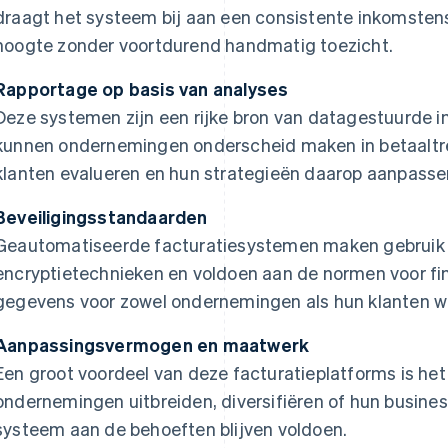
draagt het systeem bij aan een consistente inkomsten
hoogte zonder voortdurend handmatig toezicht.
Rapportage op basis van analyses
Deze systemen zijn een rijke bron van datagestuurde i
kunnen ondernemingen onderscheid maken in betaaltr
klanten evalueren en hun strategieën daarop aanpasse
Beveiligingsstandaarden
Geautomatiseerde facturatiesystemen maken gebruik
encryptietechnieken en voldoen aan de normen voor fi
gegevens voor zowel ondernemingen als hun klanten wo
Aanpassingsvermogen en maatwerk
Een groot voordeel van deze facturatieplatforms is h
ondernemingen uitbreiden, diversifiëren of hun busine
systeem aan de behoeften blijven voldoen.