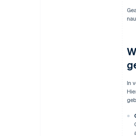
Gea
nau
W
g
In 
Hie
geb