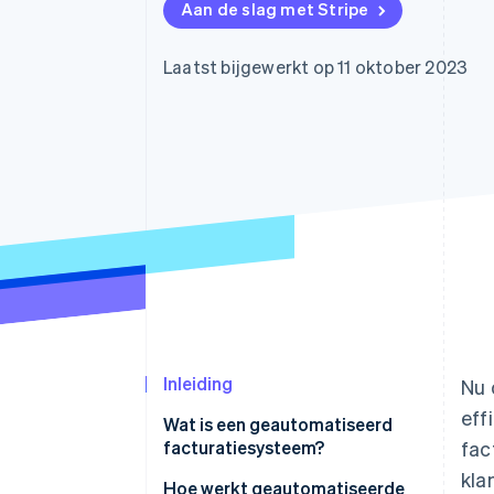
Aan de slag met Stripe
Link
Versneld afrekenen
Financial Connections
Laatst bijgewerkt op 11 oktober 2023
Data gekoppelde rekeningen
Inleiding
Nu 
eff
Wat is een geautomatiseerd
facturatiesysteem?
fac
kla
Hoe werkt geautomatiseerde