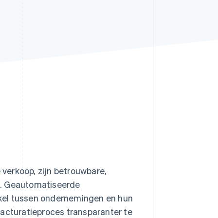
Stripe Sessions 2026
Ontdek hoe Stripe de
economische
infrastructuur voor AI
bouwt.
Nu bekijken
verkoop, zijn betrouwbare,
n. Geautomatiseerde
kel tussen ondernemingen en hun
facturatieproces transparanter te