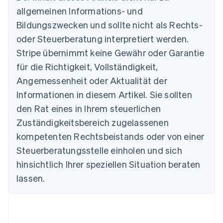
allgemeinen Informations- und
Bildungszwecken und sollte nicht als Rechts-
oder Steuerberatung interpretiert werden.
Australien
English
Stripe übernimmt keine Gewähr oder Garantie
Belgien
für die Richtigkeit, Vollständigkeit,
Nederlands
Français
Deutsch
English
Brasilien
Angemessenheit oder Aktualität der
Português
English
Informationen in diesem Artikel. Sie sollten
Bulgarien
den Rat eines in Ihrem steuerlichen
English
Dänemark
Zuständigkeitsbereich zugelassenen
English
kompetenten Rechtsbeistands oder von einer
Deutschland
Steuerberatungsstelle einholen und sich
Deutsch
English
Estland
hinsichtlich Ihrer speziellen Situation beraten
English
lassen.
Festlandchina
简体中文
English
Finnland
English
Svenska
Frankreich