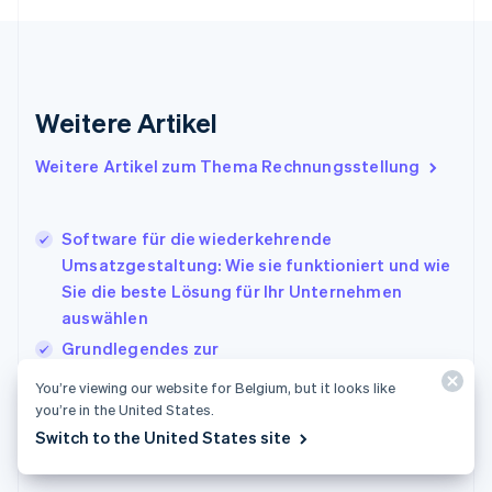
Français
English
Gibraltar
English
Griechenland
English
Weitere Artikel
Indien
English
Weitere Artikel zum Thema Rechnungsstellung
Irland
English
Italien
Software für die wiederkehrende
Italiano
English
Japan
Umsatzgestaltung: Wie sie funktioniert und wie
日本語
English
Sie die beste Lösung für Ihr Unternehmen
Kanada
auswählen
English
Français
Grundlegendes zur
Kroatien
English
Italiano
Abonnementzahlungsabwicklung: Was
You’re viewing our website for Belgium, but it looks like
Lettland
Unternehmen für die ersten Schritte wissen
you’re in the United States.
English
müssen
Switch to the United States site
Liechtenstein
So funktionieren Kleinbetragsrechnungen
Deutsch
English
Litauen