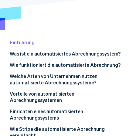
Betrugsprävention
Ecosystem
Atlas
Start-up-Gründung
Partner
Stripe App-Marktplatz
Climate
CO₂-Entnahme
Identity
Einführung
Online-Identitätsprüfung
Was ist ein automatisiertes Abrechnungssystem?
Wie funktioniert die automatisierte Abrechnung?
Welche Arten von Unternehmen nutzen
Stripe-Sessions 2026
automatisierte Abrechnungssysteme?
Erfahren Sie, wie Stripe Lösungen für die Wirts
Jetzt ansehen
Vorteile von automatisierten
Abrechnungssystemen
Einrichten eines automatisierten
Abrechnungssystems
Wie Stripe die automatisierte Abrechnung
vereinfacht