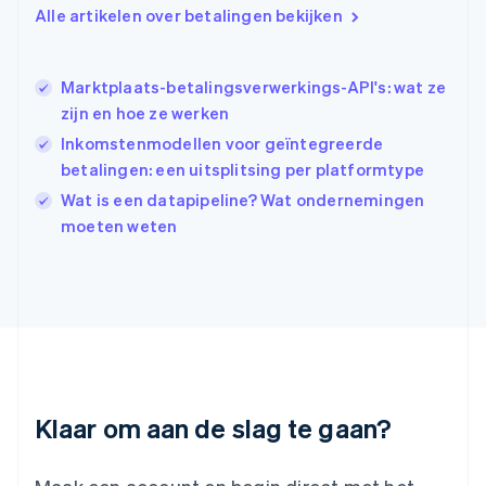
Hongkong SAR, China
Alle artikelen over betalingen bekijken
English
简体中文
Ierland
English
Marktplaats-betalingsverwerkings-API's: wat ze
India
zijn en hoe ze werken
English
Inkomstenmodellen voor geïntegreerde
Italië
Italiano
English
betalingen: een uitsplitsing per platformtype
Japan
Wat is een datapipeline? Wat ondernemingen
日本語
English
moeten weten
Kroatië
English
Italiano
Letland
English
Liechtenstein
Deutsch
English
Litouwen
English
Luxemburg
Klaar om aan de slag te gaan?
Français
Deutsch
English
Maleisië
English
简体中文