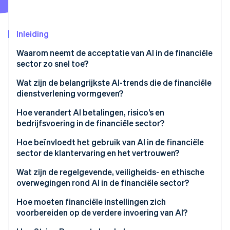
Oprichting van een start-up
Climate
Ecosysteem
Inleiding
CO₂-verwijdering
Partners
Identity
Waarom neemt de acceptatie van AI in de financiële
Stripe App Marketplace
Online identiteitsverificatie
sector zo snel toe?
Wat zijn de belangrijkste AI-trends die de financiële
dienstverlening vormgeven?
Hoe verandert AI betalingen, risico’s en
Stripe Sessions 2026
bedrijfsvoering in de financiële sector?
Ontdek hoe Stripe de economische infrastructuu
Nu bekijken
Hoe beïnvloedt het gebruik van AI in de financiële
sector de klantervaring en het vertrouwen?
Wat zijn de regelgevende, veiligheids- en ethische
overwegingen rond AI in de financiële sector?
Hoe moeten financiële instellingen zich
voorbereiden op de verdere invoering van AI?