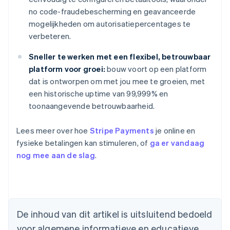
no code-fraudebescherming en geavanceerde
mogelijkheden om autorisatiepercentages te
verbeteren.
Sneller te werken met een flexibel, betrouwbaar
platform voor groei:
bouw voort op een platform
dat is ontworpen om met jou mee te groeien, met
een historische uptime van 99,999% en
toonaangevende betrouwbaarheid.
Lees meer over hoe
Stripe Payments
je online en
fysieke betalingen kan stimuleren, of
ga er vandaag
nog mee aan de slag
.
Australië
English
België
Nederlands
Français
Deutsch
English
De inhoud van dit artikel is uitsluitend bedoeld
Brazilië
voor algemene informatieve en educatieve
Português
English