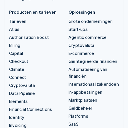
Producten en tarieven
Oplossingen
Tarieven
Grote ondernemingen
Atlas
Start-ups
Authorization Boost
Agentic commerce
Billing
Cryptovaluta
Capital
E-commerce
Checkout
Geïntegreerde financiën
Climate
Automatisering van
financiën
Connect
Internationaal zakendoen
Cryptovaluta
In-appbetalingen
Data Pipeline
Marktplaatsen
Elements
Geldbeheer
Financial Connections
Platforms
Identity
SaaS
Invoicing