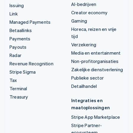
AI-bedrijven
Issuing
Creator economy
Link
Gaming
Managed Payments
Horeca, reizen en vrije
Betaallinks
tijd
Payments
Verzekering
Payouts
Media en entertainment
Radar
Non-profitorganisaties
Revenue Recognition
Zakelijke dienstverlening
Stripe Sigma
Publieke sector
Tax
Detailhandel
Terminal
Treasury
Integraties en
maatoplossingen
Stripe App Marketplace
Stripe Partner-
ecosysteem