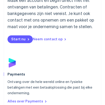
Maak een account en begin direct met het
Malta
ontvangen van betalingen. Contracten of
English
Mexico
bankgegevens zijn niet vereist. Je kunt ook
Español
English
contact met ons opnemen om een pakket op
Nederland
maat voor je onderneming samen te stellen.
Nederlands
English
Nieuw-Zeeland
English
Start nu
Neem contact op
Noorwegen
English
Oostenrijk
Deutsch
English
Polen
English
Portugal
Português
English
Payments
Roemenië
Ontvang over de hele wereld online en fysieke
English
betalingen met een betaaloplossing die past bij elke
Singapore
English
简体中文
onderneming.
Slovenië
Alles over Payments
English
Italiano