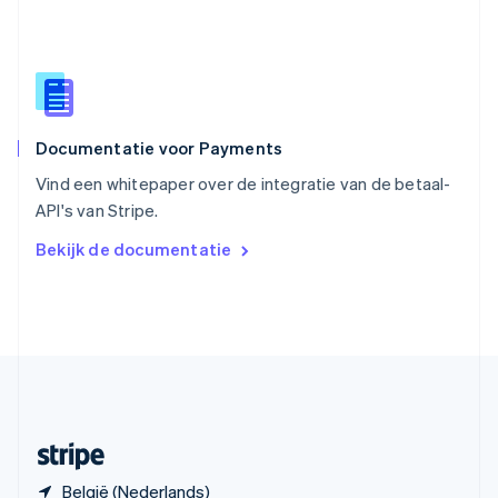
Slowakije
English
Spanje
Español
English
Thailand
ไทย
English
Documentatie voor Payments
Tsjechië
English
Vind een whitepaper over de integratie van de betaal-
Vasteland van China
API's van Stripe.
简体中文
English
Verenigd Koninkrijk
Bekijk de documentatie
English
Verenigde Arabische Emiraten
English
Verenigde Staten
English
Español
简体中文
Zweden
Svenska
English
Zwitserland
Deutsch
Français
Italiano
English
België (Nederlands)