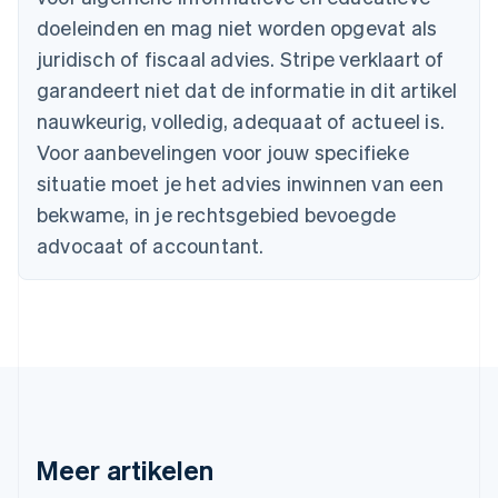
Bulgarije
doeleinden en mag niet worden opgevat als
English
juridisch of fiscaal advies. Stripe verklaart of
Canada
English
Français
garandeert niet dat de informatie in dit artikel
Cyprus
nauwkeurig, volledig, adequaat of actueel is.
English
Denemarken
Voor aanbevelingen voor jouw specifieke
English
situatie moet je het advies inwinnen van een
Duitsland
bekwame, in je rechtsgebied bevoegde
Deutsch
English
Estland
advocaat of accountant.
English
Finland
English
Svenska
Frankrijk
Français
English
Gibraltar
English
Griekenland
English
Meer artikelen
Hongarije
English