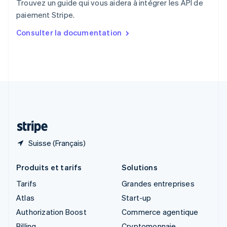
Trouvez un guide qui vous aidera à intégrer les API de
Singapour
paiement Stripe.
English
简体中文
Slovaquie
Consulter la documentation
English
Slovénie
English
Italiano
Suède
Svenska
English
Suisse
Deutsch
Français
Italiano
English
Thaïlande
ไทย
English
Suisse (Français)
Produits et tarifs
Solutions
Tarifs
Grandes entreprises
Atlas
Start-up
Authorization Boost
Commerce agentique
Billing
Cryptomonnaie