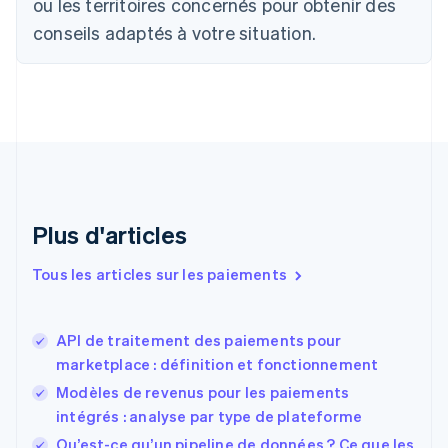
ou les territoires concernés pour obtenir des
Chine continentale
conseils adaptés à votre situation.
简体中文
English
Chypre
English
Croatie
English
Italiano
Danemark
English
Émirats arabes unis
English
Espagne
Plus d'articles
Español
English
Estonie
Tous les articles sur les paiements
English
États-Unis
English
Español
简体中文
API de traitement des paiements pour
Finlande
English
Svenska
marketplace : définition et fonctionnement
France
Modèles de revenus pour les paiements
Français
English
intégrés : analyse par type de plateforme
Gibraltar
English
Qu’est-ce qu’un pipeline de données ? Ce que les