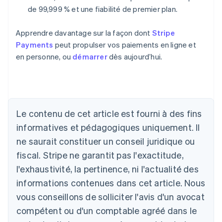
de 99,999 % et une fiabilité de premier plan.
Apprendre davantage sur la façon dont
Stripe
Payments
peut propulser vos paiements en ligne et
en personne, ou
démarrer
dès aujourd’hui.
Allemagne
Deutsch
English
Australie
Le contenu de cet article est fourni à des fins
English
informatives et pédagogiques uniquement. Il
Autriche
ne saurait constituer un conseil juridique ou
Deutsch
English
Belgique
fiscal. Stripe ne garantit pas l'exactitude,
Nederlands
Français
Deutsch
English
l'exhaustivité, la pertinence, ni l'actualité des
Brésil
Português
English
informations contenues dans cet article. Nous
Bulgarie
vous conseillons de solliciter l'avis d'un avocat
English
Canada
compétent ou d'un comptable agréé dans le
English
Français