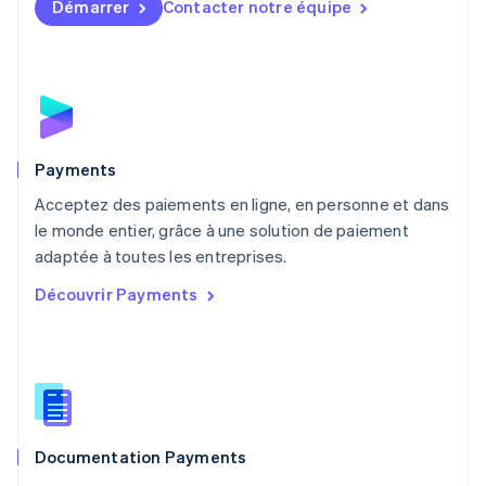
Démarrer
Contacter notre équipe
Malte
English
Mexique
Español
English
Norvège
English
Nouvelle-Zélande
English
Payments
Pays-Bas
Acceptez des paiements en ligne, en personne et dans
Nederlands
English
le monde entier, grâce à une solution de paiement
Pologne
English
adaptée à toutes les entreprises.
Portugal
Découvrir Payments
Português
English
R.A.S. de Hong Kong, Chine
English
简体中文
République tchèque
English
Roumanie
English
Documentation Payments
Royaume-Uni
English