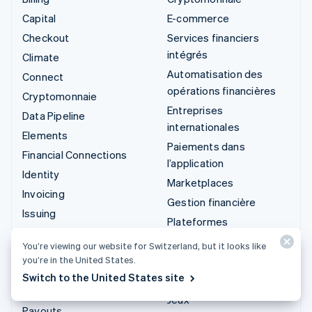
Capital
E-commerce
Checkout
Services financiers
intégrés
Climate
Automatisation des
Connect
opérations financières
Cryptomonnaie
Entreprises
Data Pipeline
internationales
Elements
Paiements dans
Financial Connections
l’application
Identity
Marketplaces
Invoicing
Gestion financière
Issuing
Plateformes
Link
SaaS
You’re viewing our website for Switzerland, but it looks like
Managed Payments
Entreprises d'IA
you’re in the United States.
Liens de paiement
Switch to the United States site
Économie des créateurs
Payments
Jeux
Payouts