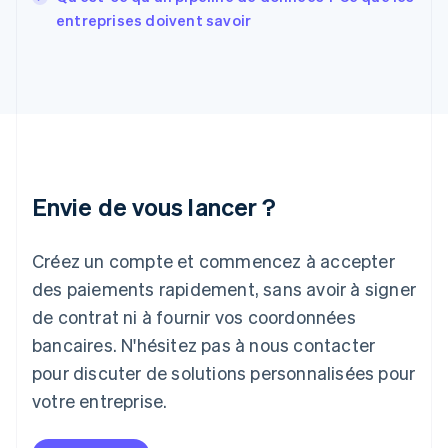
Grèce
entreprises doivent savoir
English
Hongrie
English
Inde
English
Irlande
English
Italie
Italiano
English
Envie de vous lancer ?
Japon
日本語
English
Créez un compte et commencez à accepter
Lettonie
English
des paiements rapidement, sans avoir à signer
Liechtenstein
de contrat ni à fournir vos coordonnées
Deutsch
English
Lituanie
bancaires. N'hésitez pas à nous contacter
English
pour discuter de solutions personnalisées pour
Luxembourg
votre entreprise.
Français
Deutsch
English
Malaisie
English
简体中文