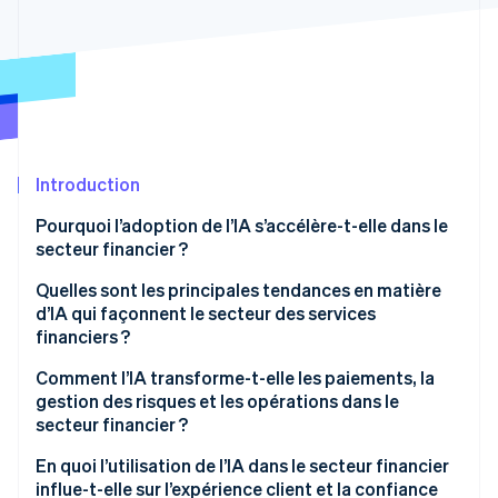
Découvrez les prochaines évolutions
Commerce en ligne
Radar
Prévention de la fraude
Écosystème
Atlas
Constitution de start-up
Partenaires
Climate
Stripe App Marketplace
Élimination du carbone
Introduction
Identity
Pourquoi l’adoption de l’IA s’accélère-t-elle dans le
Vérification de l'identité
secteur financier ?
Quelles sont les principales tendances en matière
d’IA qui façonnent le secteur des services
financiers ?
Stripe Sessions 2026
Comment l’IA transforme-t-elle les paiements, la
Découvrez comment Stripe construit l’infrastructure écono
gestion des risques et les opérations dans le
Regarder la vidéo
secteur financier ?
En quoi l’utilisation de l’IA dans le secteur financier
influe-t-elle sur l’expérience client et la confiance