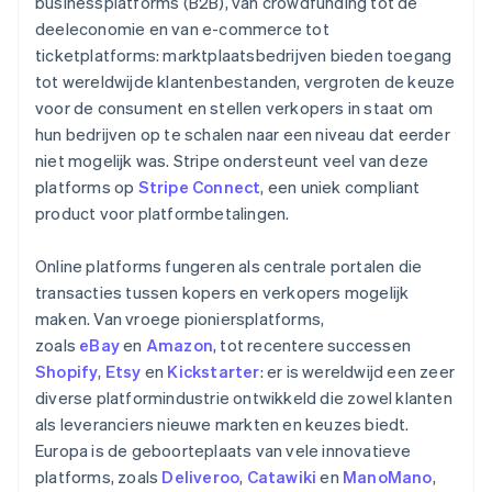
businessplatforms (B2B), van crowdfunding tot de
deeleconomie en van e-commerce tot
ticketplatforms: marktplaatsbedrijven bieden toegang
tot wereldwijde klantenbestanden, vergroten de keuze
voor de consument en stellen verkopers in staat om
hun bedrijven op te schalen naar een niveau dat eerder
niet mogelijk was. Stripe ondersteunt veel van deze
platforms op
Stripe Connect
, een uniek compliant
product voor platformbetalingen.
Online platforms fungeren als centrale portalen die
transacties tussen kopers en verkopers mogelijk
maken. Van vroege pioniersplatforms,
zoals
eBay
en
Amazon
, tot recentere successen
Shopify
,
Etsy
en
Kickstarter
: er is wereldwijd een zeer
diverse platformindustrie ontwikkeld die zowel klanten
als leveranciers nieuwe markten en keuzes biedt.
Europa is de geboorteplaats van vele innovatieve
platforms, zoals
Deliveroo
,
Catawiki
en
ManoMano
,