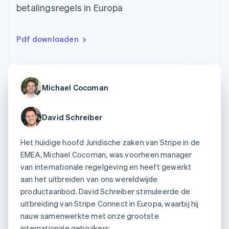
Toegang tot meer
Data Pipeline
Bedrijf
betalingsregels in Europa
Marktplaatsen
Gegevenssynchronisatie
dan 125
Geldbeheer
Facturatie naar gebruik
Terminal
Productroadmap
Platforms
bieden
Fysieke betalingen
Jaarlijks congres
SaaS
Betaalkaarten uitgeven
Pdf downloaden
Authorization
Sessions
die door stablecoins
Boost
Vacatures
worden gedekt
Optimaliseer de
Stripe Newsroom
Diensten voorzien en
acceptatie
Stripe Press
beheren met agents
Per branche
Link
Michael Cocoman
Versneld afrekenen
Financial
AI-bedrijven
Connections
Creator economy
Contact
Bronnen
Data gekoppelde
Gaming
David Schreiber
rekeningen
Horeca, reizen en vrije
Neem contact op
tijd
App-integraties
Partner worden
Het huidige hoofd Juridische zaken van Stripe in de
Verzekering
Voorbeelden van code
Media en entertainment
Developerblog
EMEA, Michael Cocoman, was voorheen manager
API-status
van internationale regelgeving en heeft gewerkt
Meer
Non-profitorganisaties
aan het uitbreiden van ons wereldwijde
Product roadmap
Ontdek wat er in het verschiet ligt
Professionele
productaanbod. David Schreiber stimuleerde de
dienstverlening
uitbreiding van Stripe Connect in Europa, waarbij hij
Radar
Publieke sector
Fraudepreventie
nauw samenwerkte met onze grootste
Detailhandel
internationale gebruikers.
Atlas