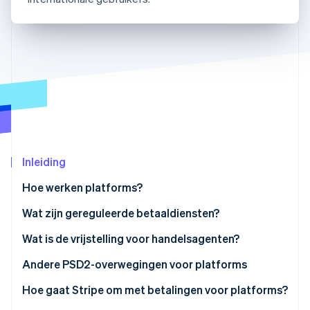
Oprichting van een start-up
Climate
Ecosysteem
CO₂-verwijdering
Partners
Identity
Stripe App Marketplace
Online identiteitsverificatie
Stripe Sessions 2026
Inleiding
Ontdek hoe Stripe de economische infrastructuu
Hoe werken platforms?
Nu bekijken
Contractuele regeling
Wat zijn gereguleerde betaaldiensten?
Regeling van betalingen
Wat is de vrijstelling voor handelsagenten?
De vrijstelling voor handelsagenten onder PSD2
Andere PSD2-overwegingen voor platforms
Test voor gewone beroeps- of bedrijfsactiviteiten
Hoe gaat Stripe om met betalingen voor platforms?