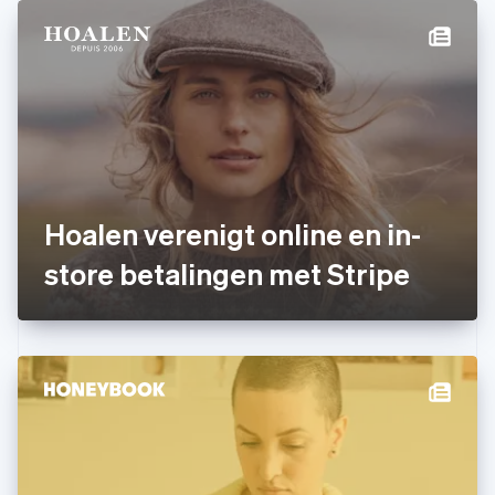
Duitsland
Deutsch
English
Estland
English
Finland
English
Svenska
Frankrijk
Français
English
Gibraltar
English
Hoalen verenigt online en in-
Griekenland
English
store betalingen met Stripe
Hongarije
English
Hongkong SAR, China
English
简体中文
Ierland
English
India
English
Italië
Italiano
English