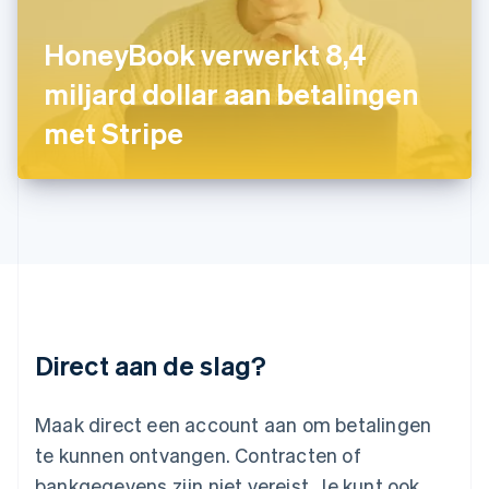
Japan
日本語
English
Kroatië
HoneyBook verwerkt 8,4
English
Italiano
miljard dollar aan betalingen
Letland
English
met Stripe
Liechtenstein
Deutsch
English
Litouwen
English
Luxemburg
Français
Deutsch
English
Maleisië
English
简体中文
Malta
English
Direct aan de slag?
Mexico
Español
English
Nederland
Maak direct een account aan om betalingen
Nederlands
English
Nieuw-Zeeland
te kunnen ontvangen. Contracten of
English
bankgegevens zijn niet vereist. Je kunt ook