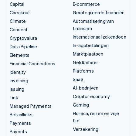
Capital
E-commerce
Checkout
Geïntegreerde financiën
Climate
Automatisering van
financiën
Connect
Internationaal zakendoen
Cryptovaluta
In-appbetalingen
Data Pipeline
Marktplaatsen
Elements
Geldbeheer
Financial Connections
Platforms
Identity
SaaS
Invoicing
AI-bedrijven
Issuing
Creator economy
Link
Gaming
Managed Payments
Horeca, reizen en vrije
Betaallinks
tijd
Payments
Verzekering
Payouts