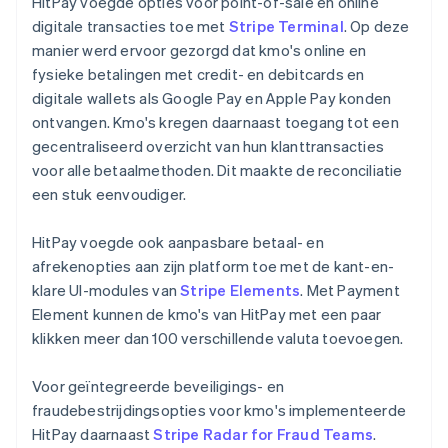
HitPay voegde opties voor point-of-sale en online
digitale transacties toe met
Stripe Terminal
. Op deze
manier werd ervoor gezorgd dat kmo's online en
fysieke betalingen met credit- en debitcards en
digitale wallets als Google Pay en Apple Pay konden
ontvangen. Kmo's kregen daarnaast toegang tot een
gecentraliseerd overzicht van hun klanttransacties
voor alle betaalmethoden. Dit maakte de reconciliatie
een stuk eenvoudiger.
HitPay voegde ook aanpasbare betaal- en
afrekenopties aan zijn platform toe met de kant-en-
klare UI-modules van
Stripe Elements
. Met Payment
Element kunnen de kmo's van HitPay met een paar
klikken meer dan 100 verschillende valuta toevoegen.
Voor geïntegreerde beveiligings- en
fraudebestrijdingsopties voor kmo's implementeerde
HitPay daarnaast
Stripe Radar for Fraud Teams
.