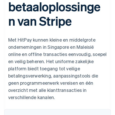
betaaloplossinge
Toegang tot meer
Data Pipeline
Bedrijf
Marktplaatsen
Gegevenssynchronisatie
dan 125
Geldbeheer
Facturatie naar gebruik
Terminal
Productroadmap
Platforms
bieden
n van Stripe
Fysieke betalingen
Jaarlijks congres
SaaS
Betaalkaarten uitgeven
Authorization
Sessions
die door stablecoins
Boost
Vacatures
worden gedekt
Optimaliseer de
Stripe Newsroom
Diensten voorzien en
acceptatie
Stripe Press
beheren met agents
Per branche
Met HitPay kunnen kleine en middelgrote
Link
Versneld afrekenen
ondernemingen in Singapore en Maleisië
Financial
AI-bedrijven
online en offline transacties eenvoudig, soepel
Connections
Creator economy
Contact
Bronnen
Data gekoppelde
Gaming
en veilig beheren. Het uniforme zakelijke
rekeningen
Horeca, reizen en vrije
Neem contact op
tijd
App-integraties
platform biedt toegang tot veilige
Partner worden
Verzekering
Voorbeelden van code
betalingsverwerking, aanpassingstools die
Media en entertainment
Developerblog
API-status
geen programmeerwerk vereisen en één
Meer
Non-profitorganisaties
overzicht met alle klanttransacties in
Product roadmap
Ontdek wat er in het verschiet ligt
Professionele
verschillende kanalen.
dienstverlening
Radar
Publieke sector
Fraudepreventie
Detailhandel
Atlas