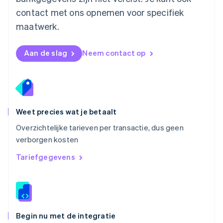
Noorwegen
contact met ons opnemen voor specifiek
English
Oostenrijk
maatwerk.
Deutsch
English
Polen
English
Aan de slag
Neem contact op
Portugal
Português
English
Roemenië
English
Singapore
English
简体中文
Weet precies wat je betaalt
Slovenië
Overzichtelijke tarieven per transactie, dus geen
English
Italiano
verborgen kosten
Slowakije
English
Tariefgegevens
Spanje
Español
English
Thailand
ไทย
English
Tsjechië
English
Begin nu met de integratie