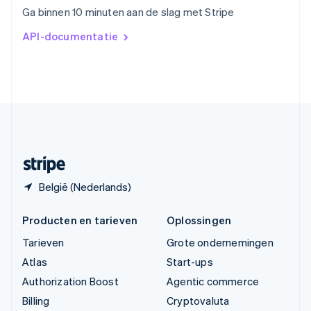
Vasteland van China
Ga binnen 10 minuten aan de slag met Stripe
简体中文
English
Verenigd Koninkrijk
API-documentatie
English
Verenigde Arabische Emiraten
English
Verenigde Staten
English
Español
简体中文
Zweden
Svenska
English
Zwitserland
Deutsch
Français
Italiano
English
België (Nederlands)
Producten en tarieven
Oplossingen
Tarieven
Grote ondernemingen
Atlas
Start-ups
Authorization Boost
Agentic commerce
Billing
Cryptovaluta