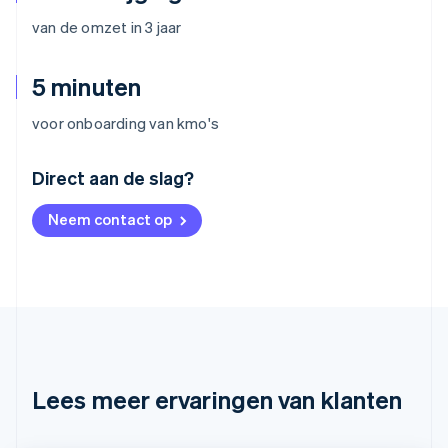
van de omzet in 3 jaar
5 minuten
voor onboarding van kmo's
Australië
Direct aan de slag?
English
België
Neem contact op
Nederlands
Français
Deutsch
English
Brazilië
Português
English
Bulgarije
English
Canada
English
Français
Cyprus
English
Lees meer ervaringen van klanten
Denemarken
English