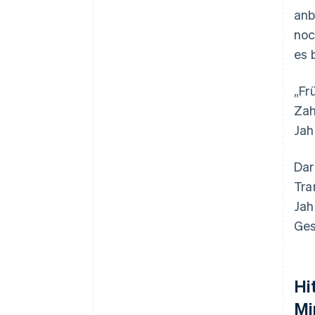
anb
noc
es 
„Fr
Zah
Jah
Dar
Tra
Jah
Ges
Hi
Mi