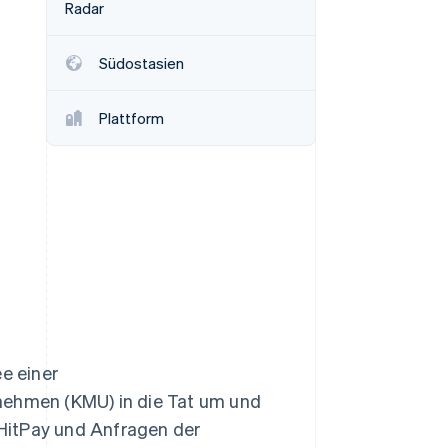
Radar
Südostasien
Stripe-Sessions 2026
Erfahren Sie, wie Stripe
Lösungen für die
Plattform
Wirtschaftsinfrastruktur
für KI aufbaut.
Jetzt ansehen
ee einer
rnehmen (KMU) in die Tat um und
HitPay und Anfragen der