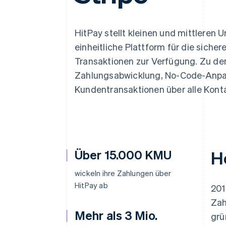
Optimierung der
Datensynchronisier
Autorisierungsraten
Link
Beschleunigter Bezahlvorgang
HitPay stellt kleinen und mittleren
Financial Connections
einheitliche Plattform für die siche
Verbundene Finanzdaten
Transaktionen zur Verfügung. Zu de
Zahlungsabwicklung, No-Code-Anpass
Kundentransaktionen über alle Kont
Über 15.000 KMU
H
wickeln ihre Zahlungen über
HitPay ab
201
Zah
Mehr als 3 Mio.
grü