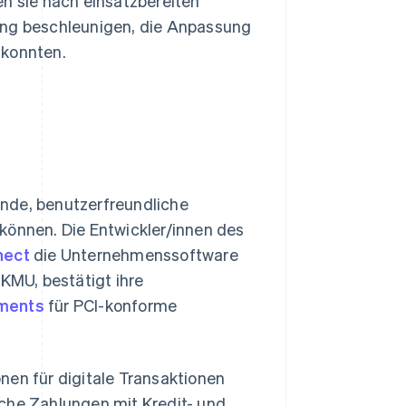
en sie nach einsatzbereiten
ung beschleunigen, die Anpassung
 konnten.
nde, benutzerfreundliche
können. Die Entwickler/innen des
nect
die Unternehmenssoftware
 KMU, bestätigt ihre
yments
für PCI-konforme
en für digitale Transaktionen
iche Zahlungen mit Kredit- und