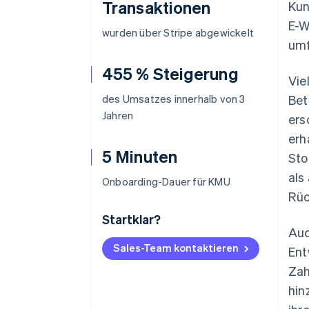
Transaktionen
Kun
E-W
wurden über Stripe abgewickelt
umf
455 % Steigerung
Vie
des Umsatzes innerhalb von 3
Bet
Jahren
ers
erh
5 Minuten
Sto
als
Onboarding-Dauer für KMU
Rüc
Startklar?
Auc
Sales-Team kontaktieren
Ent
Zah
hin