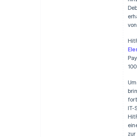
Deb
erh
von
Hit
El
Pay
100
Um 
bri
for
IT-
Hit
ein
zur