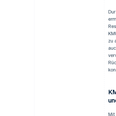
Dur
erm
Res
KMU
zu 
auc
ver
Rüc
kon
KM
un
Mit