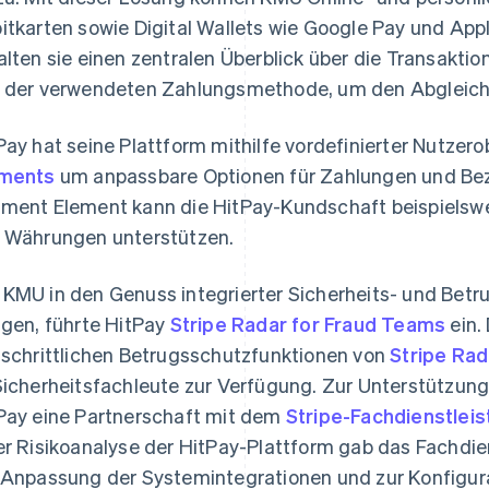
itkarten sowie Digital Wallets wie Google Pay und Ap
alten sie einen zentralen Überblick über die Transakti
 der verwendeten Zahlungsmethode, um den Abgleich 
Pay hat seine Plattform mithilfe vordefinierter Nutzer
ements
um anpassbare Optionen für Zahlungen und Bez
ment Element kann die HitPay-Kundschaft beispielswe
 Währungen unterstützen.
KMU in den Genuss integrierter Sicherheits- und Be
ngen, führte HitPay
Stripe Radar for Fraud Teams
ein.
tschrittlichen Betrugsschutzfunktionen von
Stripe Rad
Sicherheitsfachleute zur Verfügung. Zur Unterstützung
Pay eine Partnerschaft mit dem
Stripe-Fachdienstlei
er Risikoanalyse der HitPay-Plattform gab das Fachd
 Anpassung der Systemintegrationen und zur Konfigur