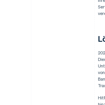
ihr
Ser
ver
L
202
Die
Unt
von
Ban
Tra
Hit
hin