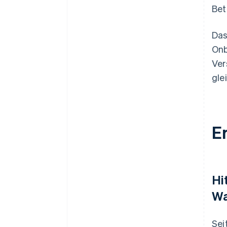
Bet
Das
Onb
Ver
gle
E
Hi
Wa
Sei