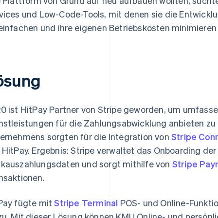
e Plattform von Grund auf neu aufbauen wollten, sucht
vices und Low-Code-Tools, mit denen sie die Entwickl
einfachen und ihre eigenen Betriebskosten minimieren
ösung
0 ist HitPay Partner von Stripe geworden, um umfasse
nstleistungen für die Zahlungsabwicklung anbieten zu 
ernehmens sorgten für die Integration von
Stripe Con
 HitPay. Ergebnis: Stripe verwaltet das Onboarding der
kauszahlungsdaten und sorgt mithilfe von
Stripe Pa
nsaktionen.
Pay fügte mit
Stripe Terminal
POS- und Online-Funktion
zu. Mit dieser Lösung können KMU Online- und persönl