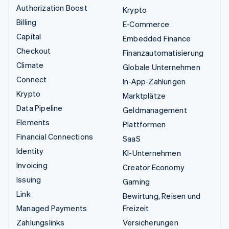
Authorization Boost
Krypto
Billing
E-Commerce
Capital
Embedded Finance
Checkout
Finanzautomatisierung
Climate
Globale Unternehmen
Connect
In-App-Zahlungen
Krypto
Marktplätze
Data Pipeline
Geldmanagement
Elements
Plattformen
Financial Connections
SaaS
Identity
KI-Unternehmen
Invoicing
Creator Economy
Issuing
Gaming
Link
Bewirtung, Reisen und
Managed Payments
Freizeit
Zahlungslinks
Versicherungen