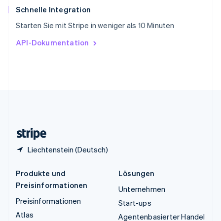
ไทย
English
Schnelle Integration
Tschechische Republik
Starten Sie mit Stripe in weniger als 10 Minuten
English
Ungarn
API-Dokumentation
English
Vereinigte Arabische Emirate
English
Vereinigte Staaten
English
Español
简体中文
Vereinigtes Königreich
English
Zypern
English
Liechtenstein (Deutsch)
Produkte und
Lösungen
Preisinformationen
Unternehmen
Preisinformationen
Start-ups
Atlas
Agentenbasierter Handel