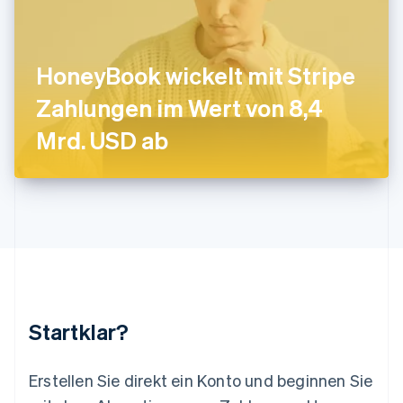
Lettland
English
Liechtenstein
Deutsch
English
HoneyBook wickelt mit Stripe
Litauen
Zahlungen im Wert von 8,4
English
Luxemburg
Mrd. USD ab
Français
Deutsch
English
Malaysia
English
简体中文
Malta
English
Mexiko
Español
English
Neuseeland
English
Niederlande
Nederlands
English
Startklar?
Norwegen
English
Österreich
Erstellen Sie direkt ein Konto und beginnen Sie
Deutsch
English