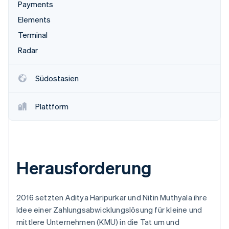
Betrugsprävention
Payments
Ecosystem
Atlas
Elements
Start-up-Gründung
Partner
Terminal
Stripe App-Marktplatz
Climate
Radar
CO₂-Entnahme
Südostasien
Plattform
Stripe-Sessions 2026
Erfahren Sie, wie Stripe Lösungen für die Wirtschaft
Jetzt ansehen
Herausforderung
2016 setzten Aditya Haripurkar und Nitin Muthyala ihre
Idee einer Zahlungsabwicklungslösung für kleine und
mittlere Unternehmen (KMU) in die Tat um und