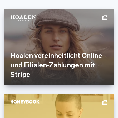
Festlandchina
简体中文
English
Finnland
English
Svenska
Frankreich
Français
English
Gibraltar
English
Griechenland
English
Hoalen vereinheitlicht Online-
Indien
und Filialen-Zahlungen mit
English
Irland
Stripe
English
Italien
Italiano
English
Japan
日本語
English
Kanada
English
Français
Kroatien
English
Italiano