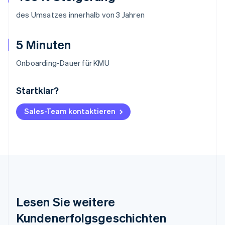
des Umsatzes innerhalb von 3 Jahren
5 Minuten
Onboarding-Dauer für KMU
Startklar?
Australien
English
Belgien
Sales-Team kontaktieren
Nederlands
Français
Deutsch
English
Brasilien
Português
English
Bulgarien
English
Dänemark
English
Deutschland
Lesen Sie weitere
Deutsch
English
Estland
Kundenerfolgsgeschichten
English