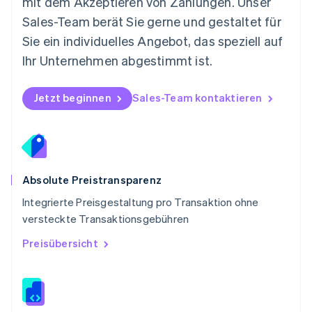
mit dem Akzeptieren von Zahlungen. Unser
Polen
Sales-Team berät Sie gerne und gestaltet für
English
Portugal
Sie ein individuelles Angebot, das speziell auf
Português
English
Ihr Unternehmen abgestimmt ist.
Rumänien
English
Schweden
Jetzt beginnen
Sales-Team kontaktieren
Svenska
English
Schweiz
Deutsch
Français
Italiano
English
Singapur
English
简体中文
Slowakei
Absolute Preistransparenz
English
Integrierte Preisgestaltung pro Transaktion ohne
Slowenien
versteckte Transaktionsgebühren
English
Italiano
Sonderverwaltungsregion Hongkong,
Preisübersicht
China
English
简体中文
Spanien
Español
English
Thailand