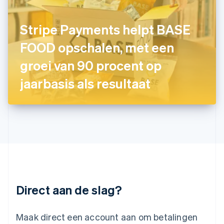
Italië
Italiano
English
Japan
Stripe Payments helpt BASE
日本語
English
Kroatië
FOOD opschalen, met een
English
Italiano
groei van 90 procent op
Letland
English
jaarbasis als resultaat
Liechtenstein
Deutsch
English
Litouwen
English
Luxemburg
Français
Deutsch
English
Maleisië
English
简体中文
Malta
English
Direct aan de slag?
Mexico
Español
English
Nederland
Maak direct een account aan om betalingen
Nederlands
English