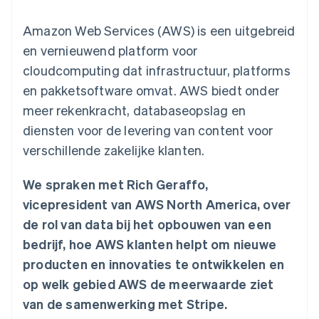
Toegang tot meer
Data Pipeline
Bedrijf
Marktplaatsen
Gegevenssynchronisatie
dan 125
Geldbeheer
Facturatie naar gebruik
Amazon Web Services (AWS) is een uitgebreid
Terminal
Productroadmap
Platforms
bieden
Fysieke betalingen
Jaarlijks congres
en vernieuwend platform voor
SaaS
Betaalkaarten uitgeven
Authorization
Sessions
die door stablecoins
cloudcomputing dat infrastructuur, platforms
Boost
Vacatures
worden gedekt
Optimaliseer de
Stripe Newsroom
Diensten voorzien en
en pakketsoftware omvat. AWS biedt onder
acceptatie
Stripe Press
beheren met agents
Per branche
meer rekenkracht, databaseopslag en
Link
Versneld afrekenen
diensten voor de levering van content voor
Financial
AI-bedrijven
verschillende zakelijke klanten.
Connections
Creator economy
Contact
Bronnen
Data gekoppelde
Gaming
rekeningen
Horeca, reizen en vrije
Neem contact op
We spraken met Rich Geraffo,
tijd
App-integraties
Partner worden
Verzekering
Voorbeelden van code
vicepresident van AWS North America, over
Media en entertainment
Developerblog
de rol van data bij het opbouwen van een
API-status
Meer
Non-profitorganisaties
bedrijf, hoe AWS klanten helpt om nieuwe
Product roadmap
Ontdek wat er in het verschiet ligt
producten en innovaties te ontwikkelen en
Professionele
dienstverlening
op welk gebied AWS de meerwaarde ziet
Radar
Publieke sector
Fraudepreventie
van de samenwerking met Stripe.
Detailhandel
Atlas