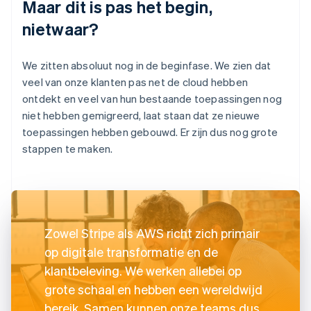
Maar dit is pas het begin,
nietwaar?
We zitten absoluut nog in de beginfase. We zien dat
veel van onze klanten pas net de cloud hebben
ontdekt en veel van hun bestaande toepassingen nog
niet hebben gemigreerd, laat staan dat ze nieuwe
toepassingen hebben gebouwd. Er zijn dus nog grote
stappen te maken.
Zowel Stripe als AWS richt zich primair
op digitale transformatie en de
klantbeleving. We werken allebei op
grote schaal en hebben een wereldwijd
bereik. Samen kunnen onze teams dus