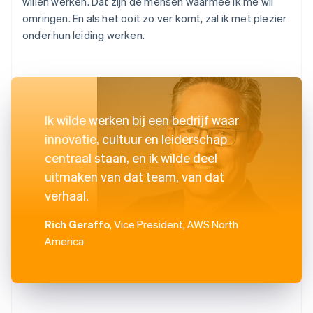
willen werken. Dat zijn de mensen waarmee ik me wil
omringen. En als het ooit zo ver komt, zal ik met plezier
onder hun leiding werken.
Ik wilde werken bij een bedrijf waar
innovatie, cultuur en leiderschap
centraal staan, en ik wilde deel
uitmaken van dat team, van dat
verhaal.
Rich Geraffo
, Vice President, AWS North
America