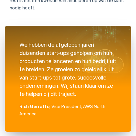
rest is het een kwestie van anticiperen op wat de klant
nodig heeft.
We hebben de afgelopen jaren
duizenden start-ups geholpen om hun
producten te lanceren en hun bedrijf uit
te breiden. Ze groeien zo geleidelijk uit
van start-ups tot grote, succesvolle
ondernemingen. Wij staan klaar om ze
te helpen bij dit traject.
Rich Gerraffo
, Vice President, AWS North
America