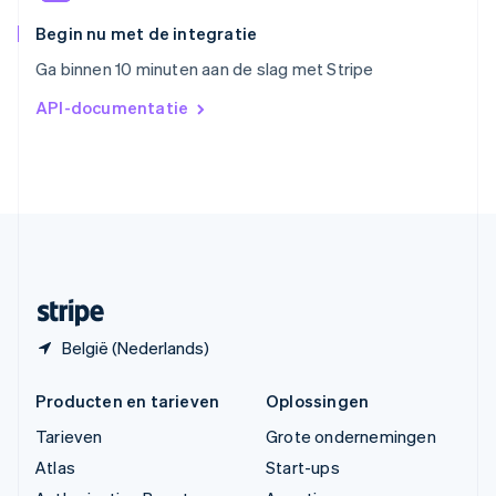
Tsjechië
English
Begin nu met de integratie
Vasteland van China
Ga binnen 10 minuten aan de slag met Stripe
简体中文
English
Verenigd Koninkrijk
API-documentatie
English
Verenigde Arabische Emiraten
English
Verenigde Staten
English
Español
简体中文
Zweden
Svenska
English
Zwitserland
Deutsch
Français
Italiano
English
België (Nederlands)
Producten en tarieven
Oplossingen
Tarieven
Grote ondernemingen
Atlas
Start-ups