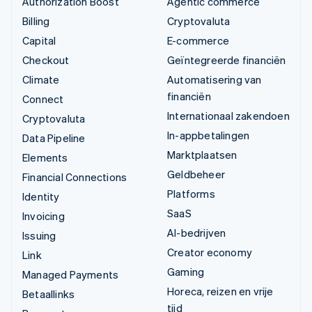
Authorization Boost
Agentic commerce
Billing
Cryptovaluta
Capital
E-commerce
Checkout
Geïntegreerde financiën
Climate
Automatisering van
financiën
Connect
Internationaal zakendoen
Cryptovaluta
In-appbetalingen
Data Pipeline
Marktplaatsen
Elements
Geldbeheer
Financial Connections
Platforms
Identity
SaaS
Invoicing
AI-bedrijven
Issuing
Creator economy
Link
Gaming
Managed Payments
Horeca, reizen en vrije
Betaallinks
tijd