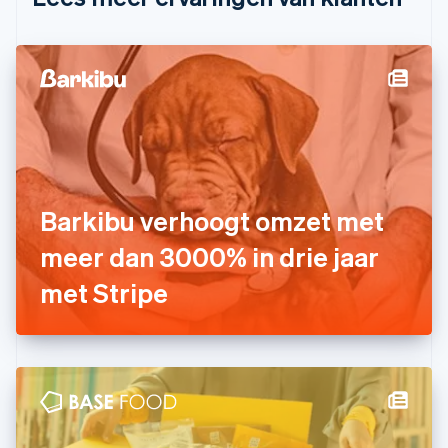
Denemarken
English
Duitsland
Deutsch
English
Estland
English
Finland
English
Svenska
Frankrijk
Français
English
Gibraltar
Barkibu verhoogt omzet met
English
meer dan 3000% in drie jaar
Griekenland
English
met Stripe
Hongarije
English
Hongkong SAR, China
English
简体中文
Ierland
English
India
English