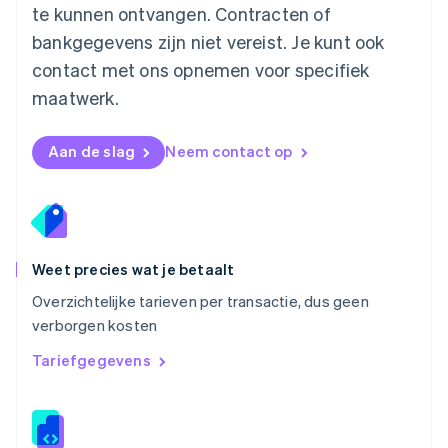
Nieuw-Zeeland
te kunnen ontvangen. Contracten of
English
bankgegevens zijn niet vereist. Je kunt ook
Noorwegen
contact met ons opnemen voor specifiek
English
Oostenrijk
maatwerk.
Deutsch
English
Polen
English
Aan de slag
Neem contact op
Portugal
Português
English
Roemenië
English
Singapore
English
简体中文
Weet precies wat je betaalt
Slovenië
Overzichtelijke tarieven per transactie, dus geen
English
Italiano
verborgen kosten
Slowakije
English
Tariefgegevens
Spanje
Español
English
Thailand
ไทย
English