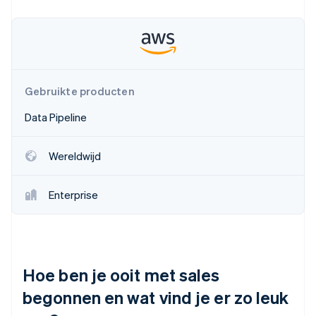
Oprichting van een start-up
Climate
Ecosysteem
CO₂-verwijdering
Partners
Identity
Stripe App Marketplace
Online identiteitsverificatie
Gebruikte producten
Data Pipeline
Wereldwijd
Stripe Sessions 2026
Ontdek hoe Stripe de economische infrastructuu
Nu bekijken
Enterprise
Hoe ben je ooit met sales
begonnen en wat vind je er zo leuk