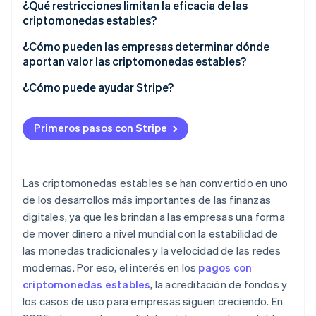
Reservas con el respaldo de monedas fiat
¿Qué restricciones limitan la eficacia de las
criptomonedas estables?
Modelos garantizados por criptomonedas
Incertidumbre normativa
¿Cómo pueden las empresas determinar dónde
Tokens con el respaldo de materias primas
aportan valor las criptomonedas estables?
Confianza del emisor y transparencia de reservas
Mecanismos algorítmicos
¿Cómo puede ayudar Stripe?
Riesgos de seguridad y custodia
Falta de las protecciones tradicionales
Primeros pasos con Stripe
Desafíos de integración
Preparación para el entorno
Las criptomonedas estables se han convertido en uno
de los desarrollos más importantes de las finanzas
digitales, ya que les brindan a las empresas una forma
de mover dinero a nivel mundial con la estabilidad de
las monedas tradicionales y la velocidad de las redes
modernas. Por eso, el interés en los
pagos con
criptomonedas estables
, la acreditación de fondos y
los casos de uso para empresas siguen creciendo. En