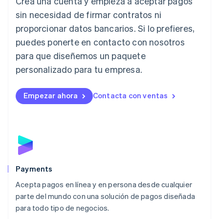
Crea una cuenta y empieza a aceptar pagos
Italia
Italiano
English
sin necesidad de firmar contratos ni
Japón
proporcionar datos bancarios. Si lo prefieres,
日本語
English
Letonia
puedes ponerte en contacto con nosotros
English
para que diseñemos un paquete
Liechtenstein
personalizado para tu empresa.
Deutsch
English
Lituania
English
Empezar ahora
Contacta con ventas
Luxemburgo
Français
Deutsch
English
Malasia
English
简体中文
Malta
English
México
Español
English
Payments
Noruega
Acepta pagos en línea y en persona desde cualquier
English
parte del mundo con una solución de pagos diseñada
Nueva Zelandia
English
para todo tipo de negocios.
Países Bajos