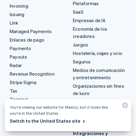
Plataformas
Invoicing
SaaS
Issuing
Empresas de IA
Link
Economía de los
Managed Payments
creadores
Enlaces de pago
Juegos
Payments
Hostelería, viajes y ocio
Payouts
Seguros
Radar
Medios de comunicación
Revenue Recognition
y entretenimiento
Stripe Sigma
Organizaciones sin fines
Tax
de lucro
Terminal
Servicios profesionales
You’re viewing our website for Mexico, but it looks like
Treasury
Sector público
you’re in the United States.
Minorista
Switch to the United States site
Integraciones y