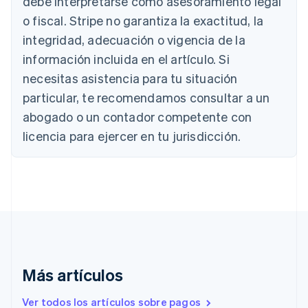
debe interpretarse como asesoramiento legal
Austria
Deutsch
English
o fiscal. Stripe no garantiza la exactitud, la
Bélgica
integridad, adecuación o vigencia de la
Nederlands
Français
Deutsch
English
Brasil
información incluida en el artículo. Si
Português
English
necesitas asistencia para tu situación
Bulgaria
particular, te recomendamos consultar a un
English
Canadá
abogado o un contador competente con
English
Français
licencia para ejercer en tu jurisdicción.
China continental
简体中文
English
Chipre
English
Croacia
English
Italiano
Dinamarca
English
Emiratos Árabes Unidos
English
Más artículos
Eslovaquia
English
Ver todos los artículos sobre pagos