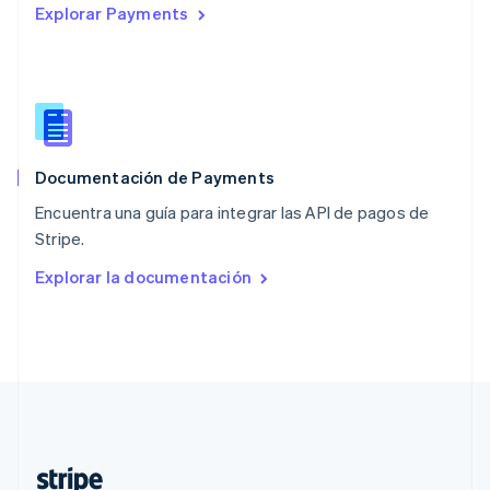
Explorar Payments
Nederlands
English
Polonia
English
Portugal
Português
English
RAE de Hong Kong, China
English
简体中文
Documentación de Payments
Reino Unido
English
Encuentra una guía para integrar las API de pagos de
República Checa
Stripe.
English
Rumania
Explorar la documentación
English
Singapur
English
简体中文
Suecia
Svenska
English
Suiza
Deutsch
Français
Italiano
English
Tailandia
ไทย
English