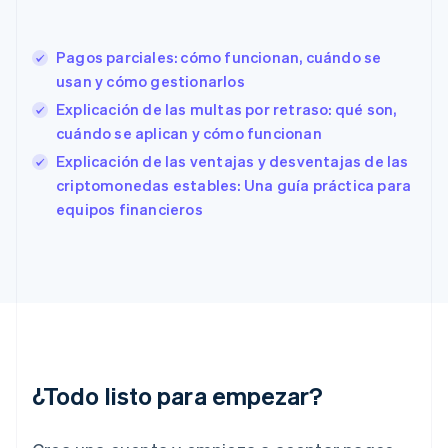
Eslovenia
English
Italiano
España
Pagos parciales: cómo funcionan, cuándo se
Español
English
usan y cómo gestionarlos
Estados Unidos
English
Español
简体中文
Explicación de las multas por retraso: qué son,
Estonia
cuándo se aplican y cómo funcionan
English
Explicación de las ventajas y desventajas de las
Finlandia
English
Svenska
criptomonedas estables: Una guía práctica para
Francia
equipos financieros
Français
English
Gibraltar
English
Grecia
English
Hungría
English
India
English
¿Todo listo para empezar?
Irlanda
English