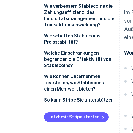
Wie verbessern Stablecoins die
Im 
Zahlungseffizienz, das
Liquiditätsmanagement und die
von
Transaktionsabwicklung?
Auß
Wie schaffen Stablecoins
ein
Preisstabilität?
Wor
Fiat-gestützte Rückstellungen
Welche Einschränkungen
begrenzen die Effektivität von
Krypto-besicherte Modelle
Stablecoins?
Rohstoffgestützte Token
Aufsichtsrechtliche
Wie können Unternehmen
Unsicherheit
feststellen, wo Stablecoins
Algorithmische Mechanismen
einen Mehrwert bieten?
Vertrauen in Aussteller und
Transparenz von
So kann Stripe Sie unterstützen
Rückstellungen
Sicherheits- und
Jetzt mit Stripe starten
Verwahrungsrisiken