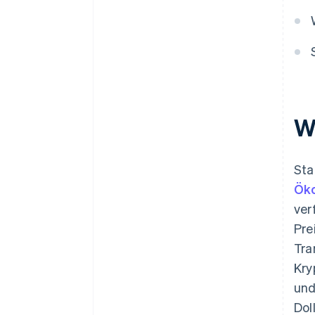
Fehlen traditioneller
Schutzmaßnahmen
Integrationsherausforderungen
Bereitschaft des Umfelds
W
Sta
Ök
ver
Pre
Tra
Kry
und
Dol