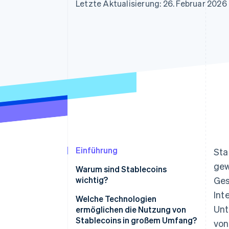
Optimierung der
Datensynchronisier
Letzte Aktualisierung: 26. Februar 2026
Autorisierungsraten
Link
Beschleunigter Bezahlvorgang
Financial Connections
Verbundene Finanzdaten
Einführung
Sta
gew
Warum sind Stablecoins
wichtig?
Ges
Int
Welche Technologien
Unt
ermöglichen die Nutzung von
Stablecoins in großem Umfang?
von