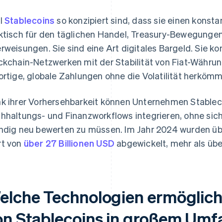
l
Stablecoins
so konzipiert sind, dass sie einen konstan
ktisch für den täglichen Handel, Treasury-Bewegunge
rweisungen. Sie sind eine Art digitales Bargeld. Sie k
ckchain-Netzwerken mit der Stabilität von Fiat-Währ
ortige, globale Zahlungen ohne die Volatilität herkömm
k ihrer Vorhersehbarkeit können Unternehmen Stableco
hhaltungs- und Finanzworkflows integrieren, ohne sich
ndig neu bewerten zu müssen. Im Jahr 2024 wurden üb
t von
über 27 Billionen USD
abgewickelt, mehr als üb
elche Technologien ermöglic
on Stablecoins in großem Um