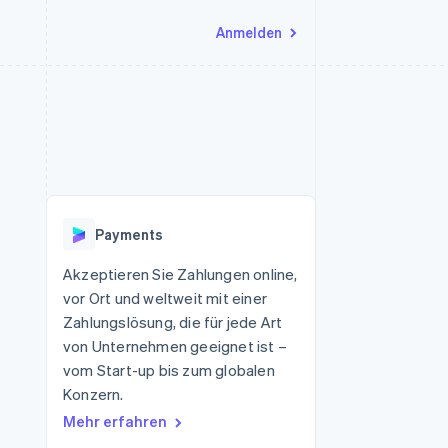
Anmelden
Ressourcen
Ecosystem
Kontakt
nd Marktplätze
Mehr
App-Integrationen
Partner
Sales-Team kontaktieren
Product roadmap
Code-Beispiele
Stripe App-Marktplatz
Partner werden
Ausblick
 Plattformen
Entwickler-Blog
eit
API-Status
Radar
Betrugsprävention
Payments
Atlas
onen
Start-up-Gründung
Akzeptieren Sie Zahlungen online,
vor Ort und weltweit mit einer
Climate
CO₂-Entnahme
Zahlungslösung, die für jede Art
von Unternehmen geeignet ist –
Identity
Online-Identitätsprüfung
vom Start-up bis zum globalen
Konzern.
Mehr erfahren