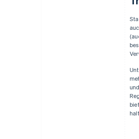
T
Sta
auc
(au
bes
Ver
Unt
meh
und
Reg
bie
hal