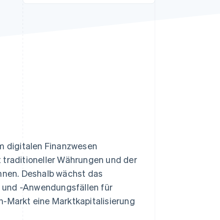
Stripe-Sessions 2026
Erfahren Sie, wie Stripe
Lösungen für die
Wirtschaftsinfrastruktur
für KI aufbaut.
Jetzt ansehen
im digitalen Finanzwesen
 traditioneller Währungen und der
nnen. Deshalb wächst das
 und -Anwendungsfällen für
n-Markt eine Marktkapitalisierung