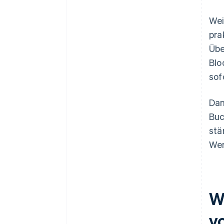
Wei
pra
Übe
Blo
sof
Dan
Buc
stä
Wer
W
v